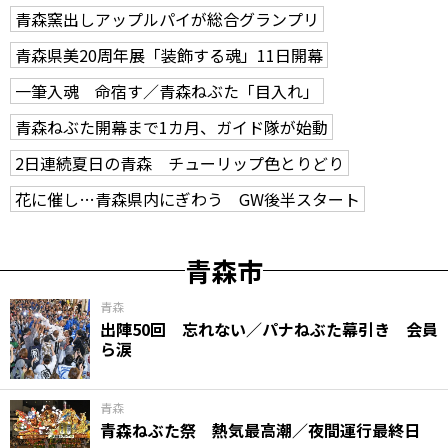
青森窯出しアップルパイが総合グランプリ
青森県美20周年展「装飾する魂」11日開幕
一筆入魂 命宿す／青森ねぶた「目入れ」
青森ねぶた開幕まで1カ月、ガイド隊が始動
2日連続夏日の青森 チューリップ色とりどり
花に催し…青森県内にぎわう GW後半スタート
青森市
青森
出陣50回 忘れない／パナねぶた幕引き 会員
ら涙
青森
青森ねぶた祭 熱気最高潮／夜間運行最終日