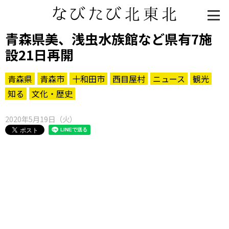
青森県美、浅虫水族館など県有7施
設21日再開
青森県
青森市
十和田市
西目屋村
ニュース
観光
知る
文化・歴史
2020年5月19日（火）
知る一覧
世界遺産
文化・歴史
パワースポット
ミステリー
観る一覧
桜
花
紅葉
楽しむ一覧
まつり・イベント
聖地
おみやげ・特産
道の駅・産直
鉄道
アウトドア・レジャー