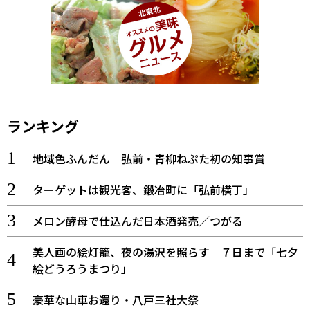
ランキング
地域色ふんだん 弘前・青柳ねぷた初の知事賞
ターゲットは観光客、鍛冶町に「弘前横丁」
メロン酵母で仕込んだ日本酒発売／つがる
美人画の絵灯籠、夜の湯沢を照らす ７日まで「七夕
絵どうろうまつり」
豪華な山車お還り・八戸三社大祭