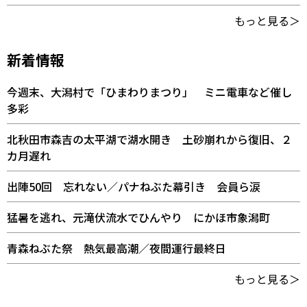
もっと見る＞
新着情報
今週末、大潟村で「ひまわりまつり」 ミニ電車など催し
多彩
北秋田市森吉の太平湖で湖水開き 土砂崩れから復旧、２
カ月遅れ
出陣50回 忘れない／パナねぶた幕引き 会員ら涙
猛暑を逃れ、元滝伏流水でひんやり にかほ市象潟町
青森ねぶた祭 熱気最高潮／夜間運行最終日
もっと見る＞