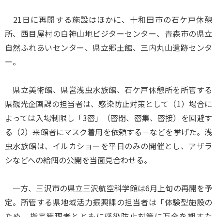
21日に再開する施設はほかに、十和田市の石ケ戸休憩
所、西目屋村の白神山地ビジターセンター、青森市の県立
自然ふれあいセンター、県立郷土館、三内丸山遺跡センタ
ー。
県立美術館、県営浅虫水族館、石ケ戸休憩所を所管する
県観光企画課の担当者は、感染防止対策として（1）場合に
よっては入場制限し「3密」（密閉、密集、密接）を回避す
る（2）来館者にマスク着用を依頼する－などを挙げた。浅
虫水族館は、イルカショーを平日のみの開催とし、アザラ
シなどへの給餌の公開を当面見合わせる。
一方、三沢市の県立三沢航空科学館は6月上旬の再開を予
定。所管する県地域活力振興課の担当者は「体験型施設の
ため、指定管理者とともに感染防止対策に万全を期すた