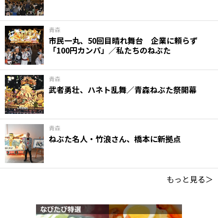
青森
市民一丸、50回目晴れ舞台 企業に頼らず
「100円カンパ」／私たちのねぶた
青森
武者勇壮、ハネト乱舞／青森ねぶた祭開幕
青森
ねぶた名人・竹浪さん、橋本に新拠点
もっと見る＞