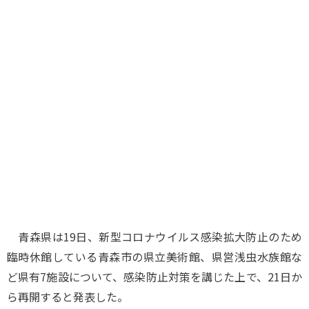
味わう一覧
麺類
ご当地グルメ
酒
スイーツ
癒す一覧
温泉
自然
宿泊
青森県
岩手県
秋田県
青森県は19日、新型コロナウイルス感染拡大防止のため
臨時休館している青森市の県立美術館、県営浅虫水族館な
ど県有7施設について、感染防止対策を講じた上で、21日か
ら再開すると発表した。