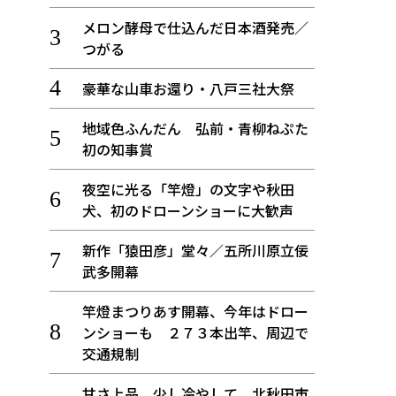
メロン酵母で仕込んだ日本酒発売／
つがる
豪華な山車お還り・八戸三社大祭
地域色ふんだん 弘前・青柳ねぷた
初の知事賞
夜空に光る「竿燈」の文字や秋田
犬、初のドローンショーに大歓声
新作「猿田彦」堂々／五所川原立佞
武多開幕
竿燈まつりあす開幕、今年はドロー
ンショーも ２７３本出竿、周辺で
交通規制
甘さ上品、少し冷やして 北秋田市