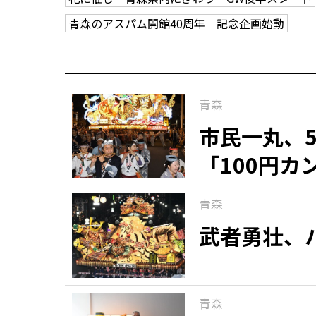
青森のアスパム開館40周年 記念企画始動
青森
市民一丸、
「100円
青森
武者勇壮、
青森