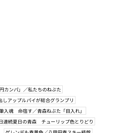
0円カンパ」／私たちのねぶた
出しアップルパイが総合グランプリ
筆入魂 命宿す／青森ねぶた「目入れ」
2日連続夏日の青森 チューリップ色とりどり
ゲレンデも春景色／八甲田春スキー終盤