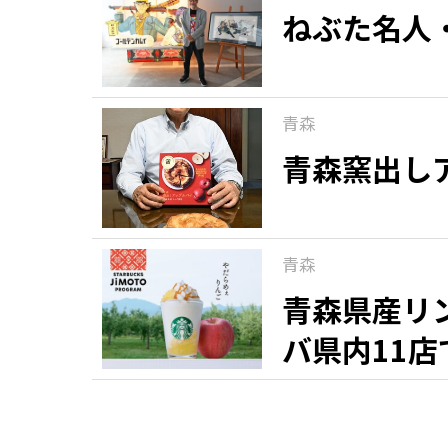
ねぶた名人
青森
青森窯出し
青森
青森県産リ
バ県内11店