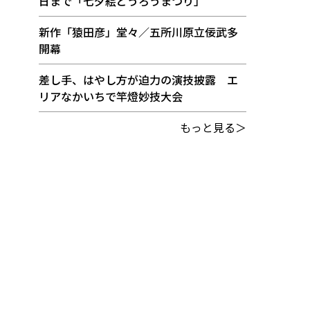
日まで「七夕絵どうろうまつり」
新作「猿田彦」堂々／五所川原立佞武多
開幕
差し手、はやし方が迫力の演技披露 エ
リアなかいちで竿燈妙技大会
もっと見る＞