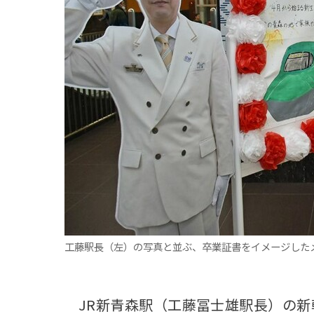
観る一覧
桜
花
紅葉
楽しむ一覧
まつり・イベント
聖地
おみやげ・特産
道の駅・産直
鉄道
アウトドア・レジャー
味わう一覧
麺類
ご当地グルメ
酒
スイーツ
癒す一覧
温泉
自然
宿泊
青森県
岩手県
秋田県
工藤駅長（左）の写真と並ぶ、卒業証書をイメージした
JR新青森駅（工藤冨士雄駅長）の新