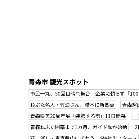
青森市 観光スポット
市民一丸、50回目晴れ舞台 企業に頼らず「10
ねぶた名人・竹浪さん、橋本に新拠点
青森窯
青森県美20周年展「装飾する魂」11日開幕
一
青森ねぶた開幕まで1カ月、ガイド隊が始動
花に催し…青森県内にぎわう GW後半スタート