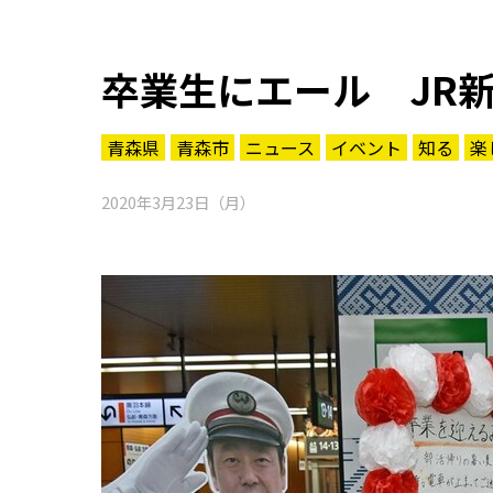
卒業生にエール JR
青森県
青森市
ニュース
イベント
知る
楽
2020年3月23日（月）
知る一覧
世界遺産
文化・歴史
パワースポット
ミステリー