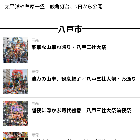
太平洋や草原一望 鮫角灯台、2日から公開
八戸市
青森
豪華な山車お還り・八戸三社大祭
青森
迫力の山車、観衆魅了／八戸三社大祭・お通り
青森
闇夜に浮かぶ時代絵巻 八戸三社大祭前夜祭
青森