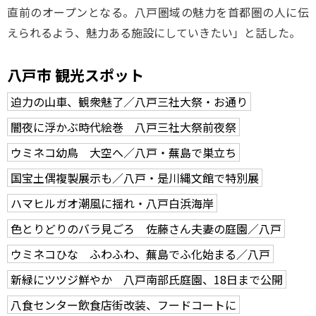
直前のオープンとなる。八戸圏域の魅力を首都圏の人に伝
えられるよう、魅力ある施設にしていきたい」と話した。
八戸市 観光スポット
迫力の山車、観衆魅了／八戸三社大祭・お通り
闇夜に浮かぶ時代絵巻 八戸三社大祭前夜祭
ウミネコ幼鳥 大空へ／八戸・蕪島で巣立ち
国宝土偶複製展示も／八戸・是川縄文館で特別展
ハマヒルガオ潮風に揺れ・八戸白浜海岸
色とりどりのバラ見ごろ 佐藤さん夫妻の庭園／八戸
ウミネコひな ふわふわ、蕪島でふ化始まる／八戸
新緑にツツジ鮮やか 八戸南部氏庭園、18日まで公開
八食センター飲食店街改装、フードコートに