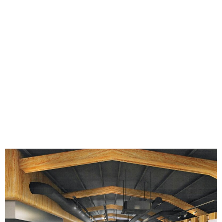
味わう一覧
麺類
ご当地グルメ
酒
スイーツ
癒す一覧
温泉
自然
宿泊
青森県
岩手県
秋田県