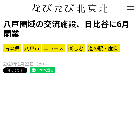
八戸圏域の交流施設、日比谷に6月
開業
青森県
八戸市
ニュース
楽しむ
道の駅・産直
2020年1月22日（水）
知る一覧
世界遺産
文化・歴史
パワースポット
ミステリー
観る一覧
桜
花
紅葉
楽しむ一覧
まつり・イベント
聖地
おみやげ・特産
道の駅・産直
鉄道
アウトドア・レジャー