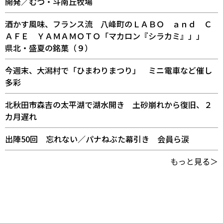
開発／むつ・斗南丘牧場
酒かす風味、フランス流 八峰町のＬＡＢＯ ａｎｄ Ｃ
ＡＦＥ ＹＡＭＡＭＯＴＯ「マカロン『シラカミ』」」
県北・盛夏の銘菓（９）
今週末、大潟村で「ひまわりまつり」 ミニ電車など催し
多彩
北秋田市森吉の太平湖で湖水開き 土砂崩れから復旧、２
カ月遅れ
出陣50回 忘れない／パナねぶた幕引き 会員ら涙
もっと見る＞