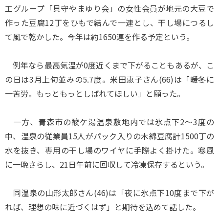
工グループ「貝守やまゆり会」の女性会員が地元の大豆で
作った豆腐12丁をひもで結んで一連とし、干し場につるし
て風で乾かした。今年は約1650連を作る予定という。
例年なら最高気温が0度近くまで下がることもあるが、こ
の日は3月上旬並みの5.7度。米田恵子さん(66)は「暖冬に
一苦労。もっともっとしばれてほしい」と願った。
一方、青森市の酸ケ湯温泉敷地内では氷点下2～3度の
中、温泉の従業員15人がパック入りの木綿豆腐計1500丁の
水を抜き、専用の干し場のワイヤに手際よく掛けた。寒風
に一晩さらし、21日午前に回収して冷凍保存するという。
同温泉の山形太郎さん(46)は「夜に氷点下10度まで下が
れば、理想の味に近づくはず」と期待を込めて話した。