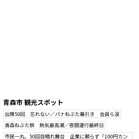
青森市 観光スポット
出陣50回 忘れない／パナねぶた幕引き 会員ら涙
青森ねぶた祭 熱気最高潮／夜間運行最終日
市民一丸、50回目晴れ舞台 企業に頼らず「100円カン