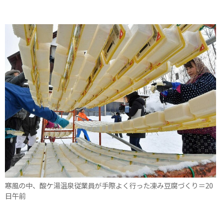
寒風の中、酸ケ湯温泉従業員が手際よく行った凍み豆腐づくり＝20
日午前