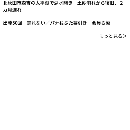
北秋田市森吉の太平湖で湖水開き 土砂崩れから復旧、２
カ月遅れ
出陣50回 忘れない／パナねぶた幕引き 会員ら涙
もっと見る＞