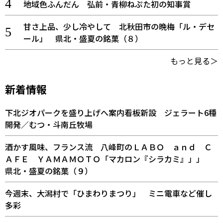
地域色ふんだん 弘前・青柳ねぷた初の知事賞
甘さ上品、少し冷やして 北秋田市の晩梅「ル・デセ
ール」 県北・盛夏の銘菓（８）
もっと見る＞
新着情報
下北ジオパークを盛り上げへ案内看板新設 ジェラート6種
開発／むつ・斗南丘牧場
酒かす風味、フランス流 八峰町のＬＡＢＯ ａｎｄ Ｃ
ＡＦＥ ＹＡＭＡＭＯＴＯ「マカロン『シラカミ』」」
県北・盛夏の銘菓（９）
今週末、大潟村で「ひまわりまつり」 ミニ電車など催し
多彩