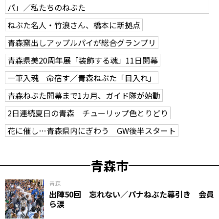
パ」／私たちのねぶた
ねぶた名人・竹浪さん、橋本に新拠点
青森窯出しアップルパイが総合グランプリ
青森県美20周年展「装飾する魂」11日開幕
一筆入魂 命宿す／青森ねぶた「目入れ」
青森ねぶた開幕まで1カ月、ガイド隊が始動
2日連続夏日の青森 チューリップ色とりどり
花に催し…青森県内にぎわう GW後半スタート
青森市
青森
出陣50回 忘れない／パナねぶた幕引き 会員
ら涙