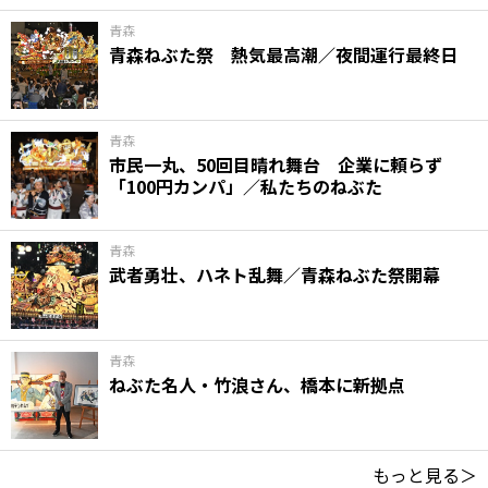
青森
青森ねぶた祭 熱気最高潮／夜間運行最終日
青森
市民一丸、50回目晴れ舞台 企業に頼らず
「100円カンパ」／私たちのねぶた
青森
武者勇壮、ハネト乱舞／青森ねぶた祭開幕
青森
ねぶた名人・竹浪さん、橋本に新拠点
もっと見る＞