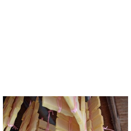
味わう一覧
麺類
ご当地グルメ
酒
スイーツ
癒す一覧
温泉
自然
宿泊
青森県
岩手県
秋田県