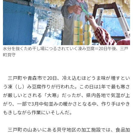
水分を抜くため干し場につるされていく凍み豆腐＝20日午後、三戸
町貝守
三戸町や青森市で20日、冷え込むほどうま味が増すとい
う凍（し）み豆腐作りが行われた。この日は1年で最も寒さ
が厳しいとされる「大寒」だったが、県内各地で気温が上
がり、一部で3月中旬並みの暖かさとなる中、作り手はやき
もきしながら作業にいそしんだ。
三戸町の山あいにある貝守地区の加工施設では、食品加