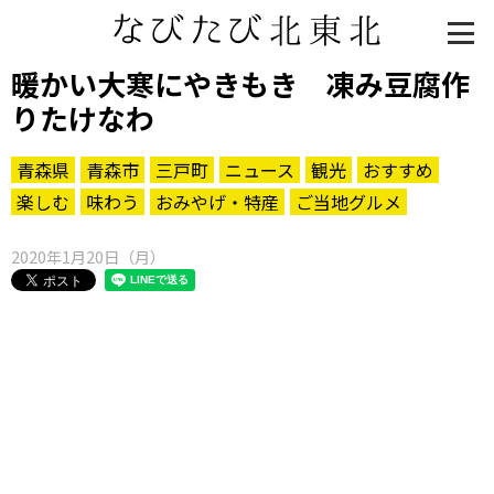
暖かい大寒にやきもき 凍み豆腐作
りたけなわ
青森県
青森市
三戸町
ニュース
観光
おすすめ
楽しむ
味わう
おみやげ・特産
ご当地グルメ
2020年1月20日（月）
知る一覧
世界遺産
文化・歴史
パワースポット
ミステリー
観る一覧
桜
花
紅葉
楽しむ一覧
まつり・イベント
聖地
おみやげ・特産
道の駅・産直
鉄道
アウトドア・レジャー