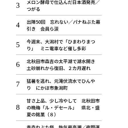
メロン酵母で仕込んだ日本酒発売／
つがる
出陣50回 忘れない／パナねぶた幕
引き 会員ら涙
今週末、大潟村で「ひまわりまつ
り」 ミニ電車など催し多彩
北秋田市森吉の太平湖で湖水開き
土砂崩れから復旧、２カ月遅れ
猛暑を逃れ、元滝伏流水でひんや
り にかほ市象潟町
甘さ上品、少し冷やして 北秋田市
の晩梅「ル・デセール」 県北・盛
夏の銘菓（８）
青森ねぶた祭 熱気最高潮／夜間運