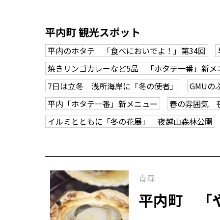
平内町 観光スポット
平内のホタテ 「食べにおいでよ！」第34回
焼きリンゴカレーなど5品 「ホタテ一番」新メ
7日は立冬 浅所海岸に「冬の使者」
GMUの
平内「ホタテ一番」新メニュー
春の雰囲気 
イルミとともに「冬の花展」 夜越山森林公園
青森
平内町 「