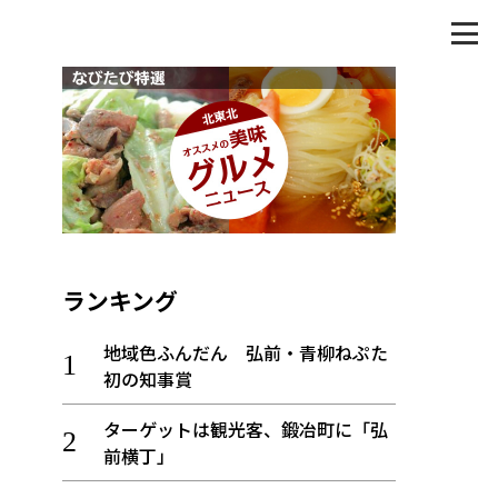
ランキング
地域色ふんだん 弘前・青柳ねぷた
初の知事賞
ターゲットは観光客、鍛冶町に「弘
前横丁」