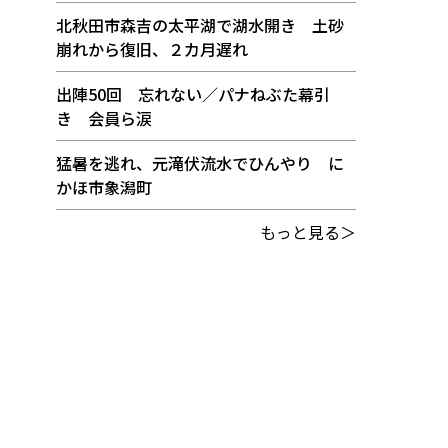
北秋田市森吉の太平湖で湖水開き 土砂
崩れから復旧、２カ月遅れ
出陣50回 忘れない／パナねぶた幕引
き 会員ら涙
猛暑を逃れ、元滝伏流水でひんやり に
かほ市象潟町
もっと見る＞