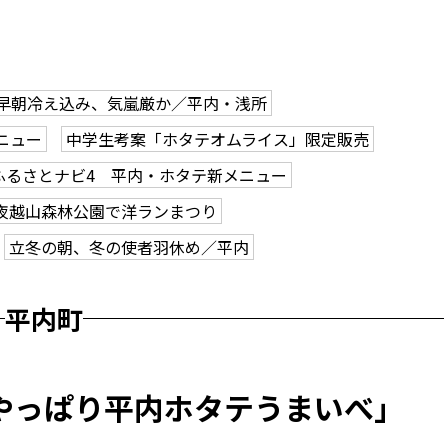
早朝冷え込み、気嵐厳か／平内・浅所
ニュー
中学生考案「ホタテオムライス」限定販売
ふるさとナビ4 平内・ホタテ新メニュー
夜越山森林公園で洋ランまつり
立冬の朝、冬の使者羽休め／平内
平内町
やっぱり平内ホタテうまいべ」