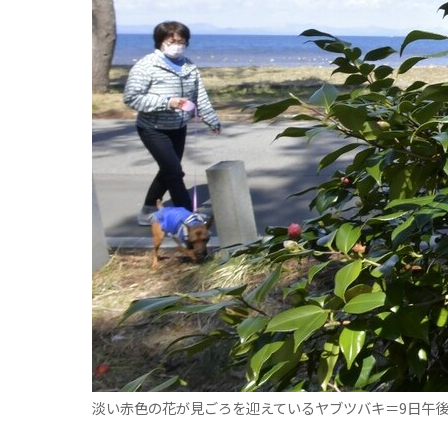
観る一覧
桜
花
紅葉
楽しむ一覧
まつり・イベント
聖地
おみやげ・特産
道の駅・産直
鉄道
アウトドア・レジャー
味わう一覧
麺類
ご当地グルメ
酒
スイーツ
癒す一覧
温泉
自然
宿泊
青森県
岩手県
秋田県
淡い赤色の花が見ごろを迎えているヤブツバキ＝9日午