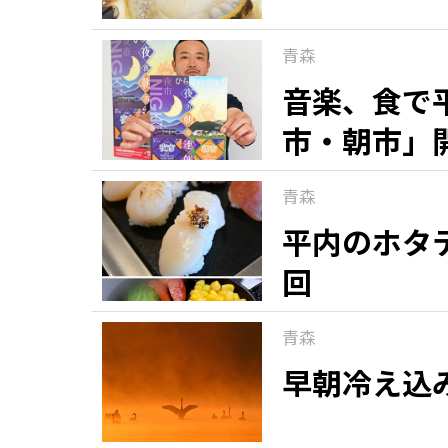
青森
音楽、食で平
市・朝市」
青森
平内のホタ
回
青森
早朝冷え込