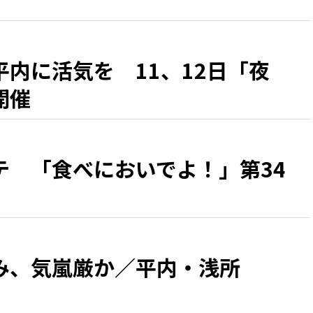
内に活気を 11、12日「夜
開催
テ 「食べにおいでよ！」第34
み、気嵐厳か／平内・浅所