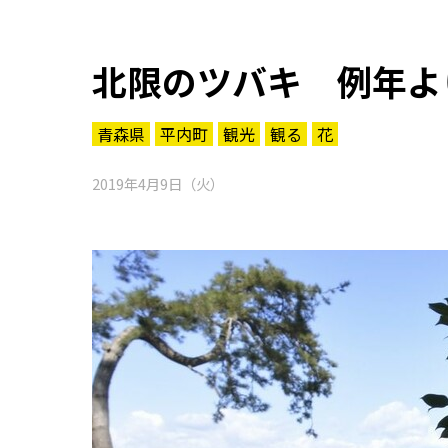
北限のツバキ 例年よ
青森県
平内町
観光
観る
花
2019年4月9日（火）
知る一覧
世界遺産
文化・歴史
パワースポット
ミステリー