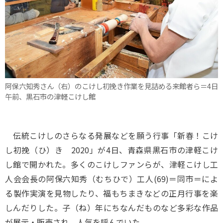
阿保六知秀さん（右）のこけし初挽き作業を見詰める来館者ら＝4日
午前、黒石市の津軽こけし館
伝統こけしのさらなる発展などを願う行事「新春！こけ
し初挽（ひ）き 2020」が4日、青森県黒石市の津軽こけ
し館で開かれた。多くのこけしファンらが、津軽こけし工
人会会長の阿保六知秀（むちひで）工人(69)＝同市＝によ
る製作実演を見物したり、福もちまきなどの正月行事を楽
しんだりした。子（ね）年にちなんだものなど多彩な作品
が展示・販売され、人気を呼んでいた。