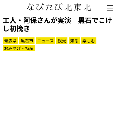
工人・阿保さんが実演 黒石でこけ
し初挽き
青森県
黒石市
ニュース
観光
知る
楽しむ
おみやげ・特産
知る一覧
世界遺産
文化・歴史
パワースポット
ミステリー
観る一覧
桜
花
紅葉
楽しむ一覧
まつり・イベント
聖地
おみやげ・特産
道の駅・産直
鉄道
アウトドア・レジャー