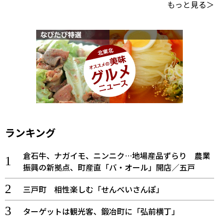
もっと見る＞
ランキング
倉石牛、ナガイモ、ニンニク…地場産品ずらり 農業
振興の新拠点、町産直「バ・オール」開店／五戸
三戸町 相性楽しむ「せんべいさんぽ」
ターゲットは観光客、鍛冶町に「弘前横丁」