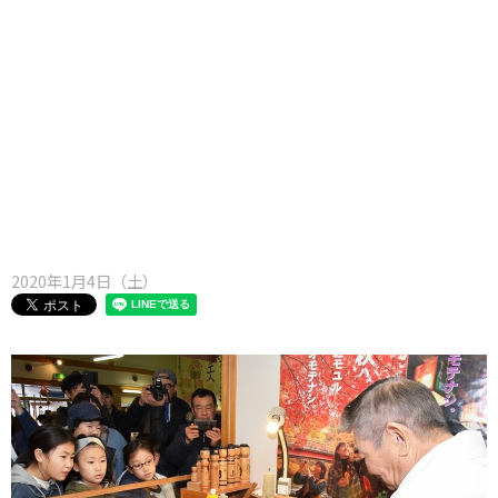
味わう一覧
麺類
ご当地グルメ
酒
スイーツ
癒す一覧
温泉
自然
宿泊
青森県
岩手県
秋田県
2020年1月4日（土）