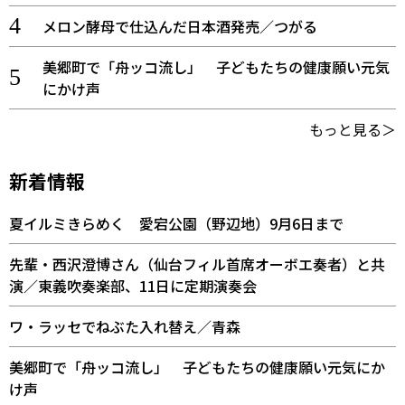
メロン酵母で仕込んだ日本酒発売／つがる
美郷町で「舟ッコ流し」 子どもたちの健康願い元気
にかけ声
もっと見る＞
新着情報
夏イルミきらめく 愛宕公園（野辺地）9月6日まで
先輩・西沢澄博さん（仙台フィル首席オーボエ奏者）と共
演／東義吹奏楽部、11日に定期演奏会
ワ・ラッセでねぶた入れ替え／青森
美郷町で「舟ッコ流し」 子どもたちの健康願い元気にか
け声