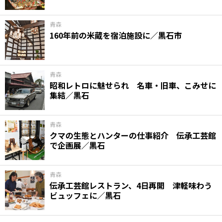
青森
160年前の米蔵を宿泊施設に／黒石市
青森
昭和レトロに魅せられ 名車・旧車、こみせに
集結／黒石
青森
クマの生態とハンターの仕事紹介 伝承工芸館
で企画展／黒石
青森
伝承工芸館レストラン、4日再開 津軽味わう
ビュッフェに／黒石