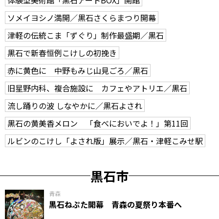
ソメイヨシノ満開／黒石さくらまつり開幕
津軽の伝統こま「ずぐり」制作最盛期／黒石
黒石で新春恒例こけしの初挽き
赤に黄色に 中野もみじ山見ごろ／黒石
旧星野内科、複合施設に カフェやアトリエ／黒石
流し踊りの波 しなやかに／黒石よされ
黒石の黄美香メロン 「食べにおいでよ！」第11回
ルビンのこけし「よされ版」展示／黒石・津軽こみせ駅
黒石市
青森
黒石ねぷた開幕 青森の夏祭り本番へ