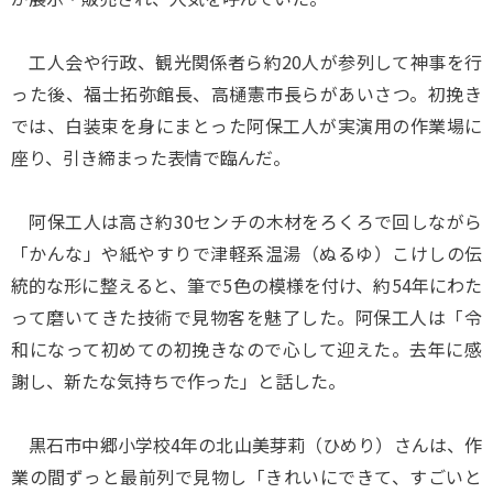
工人会や行政、観光関係者ら約20人が参列して神事を行
った後、福士拓弥館長、高樋憲市長らがあいさつ。初挽き
では、白装束を身にまとった阿保工人が実演用の作業場に
座り、引き締まった表情で臨んだ。
阿保工人は高さ約30センチの木材をろくろで回しながら
「かんな」や紙やすりで津軽系温湯（ぬるゆ）こけしの伝
統的な形に整えると、筆で5色の模様を付け、約54年にわた
って磨いてきた技術で見物客を魅了した。阿保工人は「令
和になって初めての初挽きなので心して迎えた。去年に感
謝し、新たな気持ちで作った」と話した。
黒石市中郷小学校4年の北山美芽莉（ひめり）さんは、作
業の間ずっと最前列で見物し「きれいにできて、すごいと