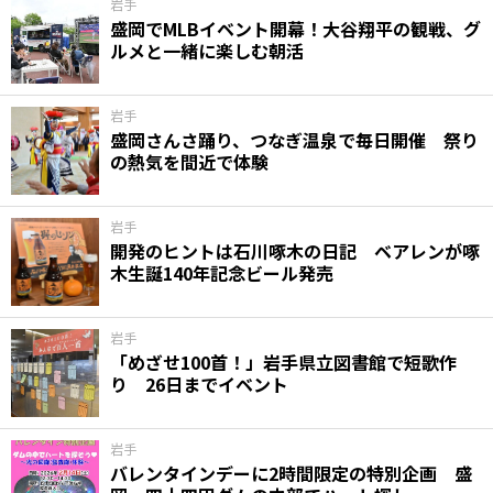
岩手
盛岡でMLBイベント開幕！大谷翔平の観戦、グ
ルメと一緒に楽しむ朝活
岩手
盛岡さんさ踊り、つなぎ温泉で毎日開催 祭り
の熱気を間近で体験
岩手
開発のヒントは石川啄木の日記 ベアレンが啄
木生誕140年記念ビール発売
岩手
「めざせ100首！」岩手県立図書館で短歌作
り 26日までイベント
岩手
バレンタインデーに2時間限定の特別企画 盛