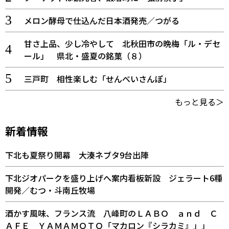
メロン酵母で仕込んだ日本酒発売／つがる
甘さ上品、少し冷やして 北秋田市の晩梅「ル・デセ
ール」 県北・盛夏の銘菓（８）
三戸町 相性楽しむ「せんべいさんぽ」
もっと見る＞
新着情報
下北も夏祭り開幕 大湊ネブタ9台出陣
下北ジオパークを盛り上げへ案内看板新設 ジェラート6種
開発／むつ・斗南丘牧場
酒かす風味、フランス流 八峰町のＬＡＢＯ ａｎｄ Ｃ
ＡＦＥ ＹＡＭＡＭＯＴＯ「マカロン『シラカミ』」」