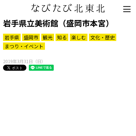
岩手県立美術館（盛岡市本宮）
岩手県
盛岡市
観光
知る
楽しむ
文化・歴史
まつり・イベント
2019年3月31日（日）
知る一覧
世界遺産
文化・歴史
パワースポット
ミステリー
観る一覧
桜
花
紅葉
楽しむ一覧
まつり・イベント
聖地
おみやげ・特産
道の駅・産直
鉄道
アウトドア・レジャー