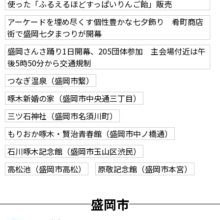
使った「ふるえるほどすっぱいりんご飴」販売
アーケードを埋め尽くす個性豊かな七夕飾り 肴町商店
街で盛岡七夕まつりが開幕
盛岡さんさ踊り1日開幕、205団体参加 主会場付近は午
後5時50分から交通規制
つなぎ温泉（盛岡市繋）
啄木新婚の家（盛岡市中央通三丁目）
三ツ石神社（盛岡市名須川町）
もりおか啄木・賢治青春館（盛岡市中ノ橋通）
石川啄木記念館（盛岡市玉山区渋民）
高松池（盛岡市高松）
原敬記念館（盛岡市本宮）
盛岡市