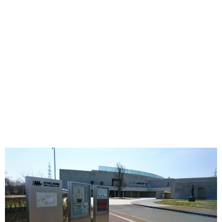
味わう一覧
麺類
ご当地グルメ
酒
スイーツ
癒す一覧
温泉
自然
宿泊
青森県
岩手県
秋田県