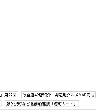
」第27回
飲食店42店紹介 野辺地グルメMAP完成
幕
鯵ケ沢町など北前船連携「港町カード」