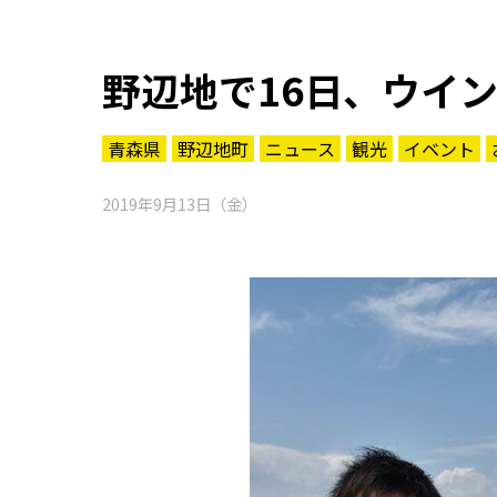
野辺地で16日、ウイ
青森県
野辺地町
ニュース
観光
イベント
2019年9月13日（金）
知る一覧
世界遺産
文化・歴史
パワースポット
ミステリー