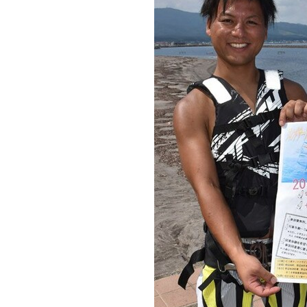
観る一覧
桜
花
紅葉
楽しむ一覧
まつり・イベント
聖地
おみやげ・特産
道の駅・産直
鉄道
アウトドア・レジャー
味わう一覧
麺類
ご当地グルメ
酒
スイーツ
癒す一覧
温泉
自然
宿泊
青森県
岩手県
秋田県