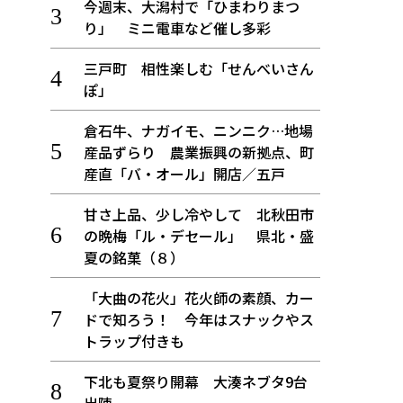
今週末、大潟村で「ひまわりまつ
り」 ミニ電車など催し多彩
三戸町 相性楽しむ「せんべいさん
ぽ」
倉石牛、ナガイモ、ニンニク…地場
産品ずらり 農業振興の新拠点、町
産直「バ・オール」開店／五戸
甘さ上品、少し冷やして 北秋田市
の晩梅「ル・デセール」 県北・盛
夏の銘菓（８）
「大曲の花火」花火師の素顔、カー
ドで知ろう！ 今年はスナックやス
トラップ付きも
下北も夏祭り開幕 大湊ネブタ9台