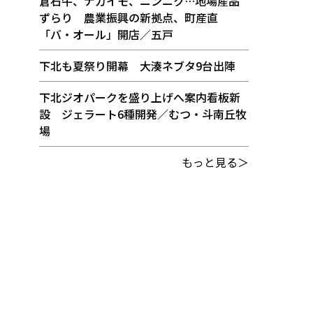
倉石牛、ナガイモ、ニンニク…地場産品
ずらり 農業振興の新拠点、町産直
「バ・オール」開店／五戸
下北も夏祭り開幕 大湊ネブタ9台出陣
下北ジオパークを盛り上げへ案内看板新
設 ジェラート6種開発／むつ・斗南丘牧
場
もっと見る＞