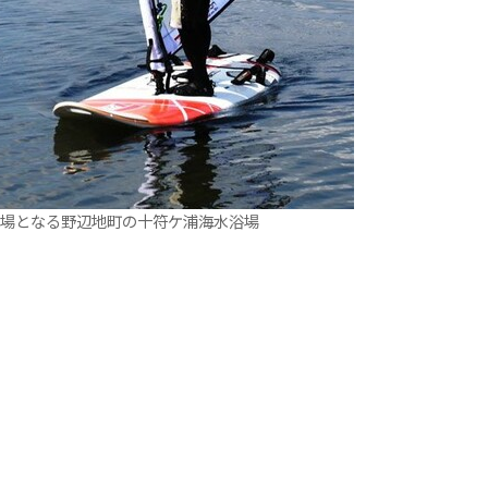
会場となる野辺地町の十符ケ浦海水浴場