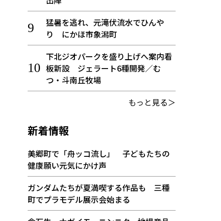
出陣
猛暑を逃れ、元滝伏流水でひんや
り にかほ市象潟町
下北ジオパークを盛り上げへ案内看
板新設 ジェラート6種開発／む
つ・斗南丘牧場
もっと見る＞
新着情報
美郷町で「舟ッコ流し」 子どもたちの
健康願い元気にかけ声
ガンダムたちが夏満喫する作品も 三種
町でプラモデル展示会始まる