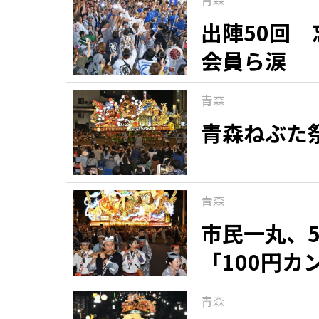
出陣50回
会員ら涙
青森
青森ねぶた
青森
市民一丸、
「100円
青森