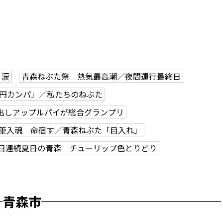
ら涙
青森ねぶた祭 熱気最高潮／夜間運行最終日
0円カンパ」／私たちのねぶた
出しアップルパイが総合グランプリ
筆入魂 命宿す／青森ねぶた「目入れ」
2日連続夏日の青森 チューリップ色とりどり
青森市