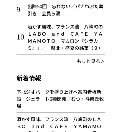
出陣50回 忘れない／パナねぶた幕
引き 会員ら涙
酒かす風味、フランス流 八峰町の
ＬＡＢＯ ａｎｄ ＣＡＦＥ ＹＡ
ＭＡＭＯＴＯ「マカロン『シラカ
ミ』」」 県北・盛夏の銘菓（９）
もっと見る＞
新着情報
下北ジオパークを盛り上げへ案内看板新
設 ジェラート6種開発／むつ・斗南丘牧
場
酒かす風味、フランス流 八峰町のＬＡ
ＢＯ ａｎｄ ＣＡＦＥ ＹＡＭＡＭＯ