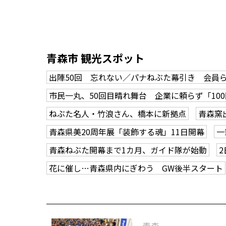
青森市 観光スポット
出陣50回 忘れない／パナねぶた幕引き 会員
市民一丸、50回目晴れ舞台 企業に頼らず「10
ねぶた名人・竹浪さん、橋本に新拠点
青森窯
青森県美20周年展「装飾する魂」11日開幕
一
青森ねぶた開幕まで1カ月、ガイド隊が始動
花に催し…青森県内にぎわう GW後半スタート
青森