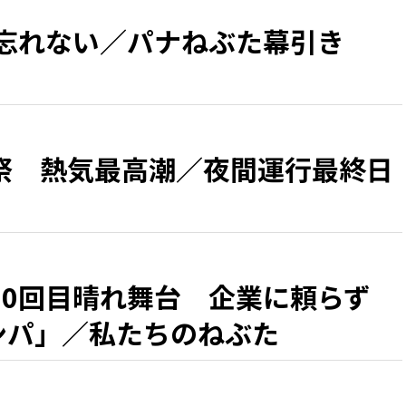
 忘れない／パナねぶた幕引き
祭 熱気最高潮／夜間運行最終日
50回目晴れ舞台 企業に頼らず
カンパ」／私たちのねぶた