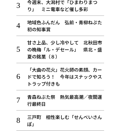
今週末、大潟村で「ひまわりまつ
り」 ミニ電車など催し多彩
地域色ふんだん 弘前・青柳ねぷた
初の知事賞
甘さ上品、少し冷やして 北秋田市
の晩梅「ル・デセール」 県北・盛
夏の銘菓（８）
「大曲の花火」花火師の素顔、カー
ドで知ろう！ 今年はスナックやス
トラップ付きも
青森ねぶた祭 熱気最高潮／夜間運
行最終日
三戸町 相性楽しむ「せんべいさん
ぽ」