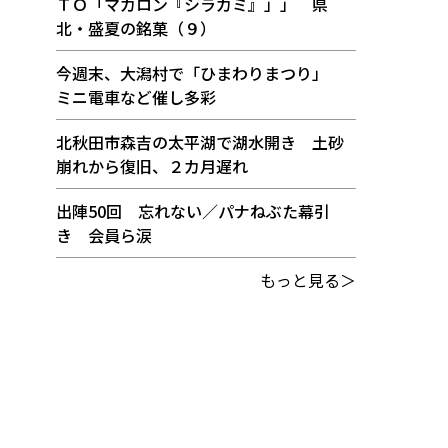
ＴＯ「マカロン『シラカミ』」」 県
北・盛夏の銘菓（９）
今週末、大潟村で「ひまわりまつり」
ミニ電車など催し多彩
北秋田市森吉の太平湖で湖水開き 土砂
崩れから復旧、２カ月遅れ
出陣50回 忘れない／パナねぶた幕引
き 会員ら涙
もっと見る＞