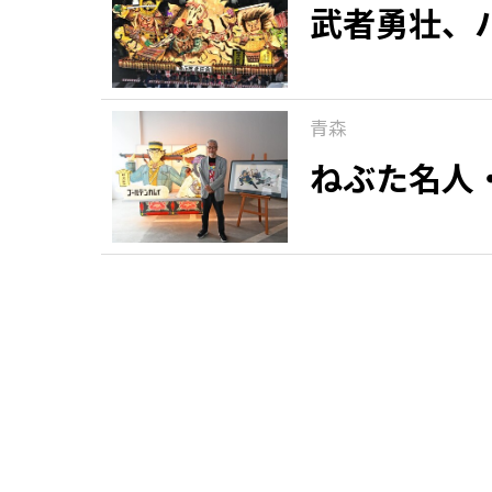
武者勇壮、
青森
ねぶた名人