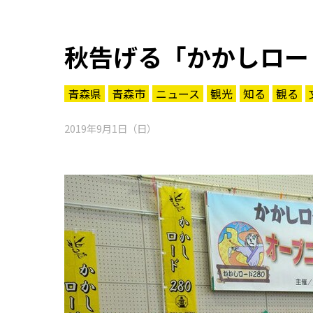
秋告げる「かかしロー
青森県
青森市
ニュース
観光
知る
観る
2019年9月1日（日）
知る一覧
世界遺産
文化・歴史
パワースポット
ミステリー