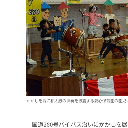
観る一覧
桜
花
紅葉
楽しむ一覧
まつり・イベント
聖地
おみやげ・特産
道の駅・産直
鉄道
アウトドア・レジャー
味わう一覧
麺類
ご当地グルメ
酒
スイーツ
癒す一覧
温泉
自然
宿泊
青森県
岩手県
秋田県
かかしを背に和太鼓の演奏を披露する愛心保育園の園児
国道280号バイパス沿いにかかしを展