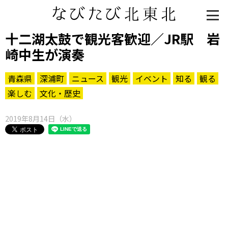
十二湖太鼓で観光客歓迎／JR駅 岩
崎中生が演奏
青森県
深浦町
ニュース
観光
イベント
知る
観る
楽しむ
文化・歴史
2019年8月14日（水）
知る一覧
世界遺産
文化・歴史
パワースポット
ミステリー
観る一覧
桜
花
紅葉
楽しむ一覧
まつり・イベント
聖地
おみやげ・特産
道の駅・産直
鉄道
アウトドア・レジャー