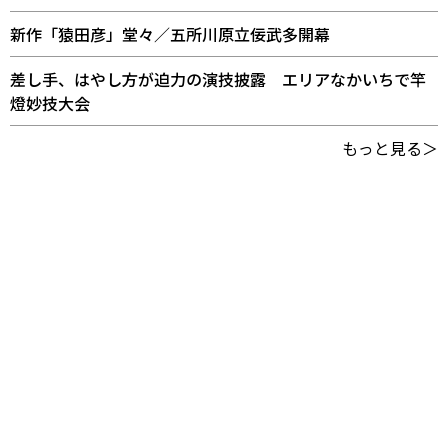
新作「猿田彦」堂々／五所川原立佞武多開幕
差し手、はやし方が迫力の演技披露 エリアなかいちで竿
燈妙技大会
もっと見る＞