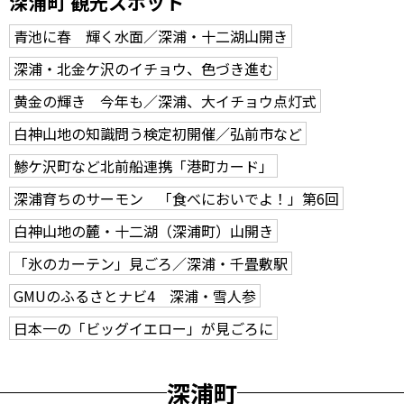
深浦町 観光スポット
青池に春 輝く水面／深浦・十二湖山開き
深浦・北金ケ沢のイチョウ、色づき進む
黄金の輝き 今年も／深浦、大イチョウ点灯式
白神山地の知識問う検定初開催／弘前市など
鯵ケ沢町など北前船連携「港町カード」
深浦育ちのサーモン 「食べにおいでよ！」第6回
白神山地の麓・十二湖（深浦町）山開き
「氷のカーテン」見ごろ／深浦・千畳敷駅
GMUのふるさとナビ4 深浦・雪人参
日本一の「ビッグイエロー」が見ごろに
深浦町