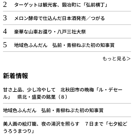
ターゲットは観光客、鍛冶町に「弘前横丁」
メロン酵母で仕込んだ日本酒発売／つがる
豪華な山車お還り・八戸三社大祭
地域色ふんだん 弘前・青柳ねぷた初の知事賞
もっと見る＞
新着情報
甘さ上品、少し冷やして 北秋田市の晩梅「ル・デセー
ル」 県北・盛夏の銘菓（８）
地域色ふんだん 弘前・青柳ねぷた初の知事賞
美人画の絵灯籠、夜の湯沢を照らす ７日まで「七夕絵ど
うろうまつり」