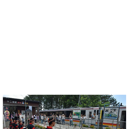
味わう一覧
麺類
ご当地グルメ
酒
スイーツ
癒す一覧
温泉
自然
宿泊
青森県
岩手県
秋田県