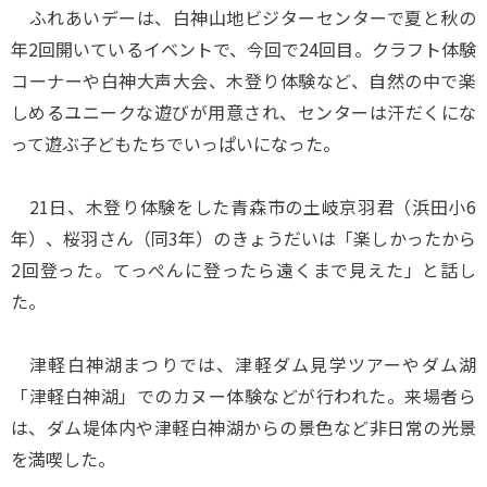
ふれあいデーは、白神山地ビジターセンターで夏と秋の
年2回開いているイベントで、今回で24回目。クラフト体験
コーナーや白神大声大会、木登り体験など、自然の中で楽
しめるユニークな遊びが用意され、センターは汗だくにな
って遊ぶ子どもたちでいっぱいになった。
21日、木登り体験をした青森市の土岐京羽君（浜田小6
年）、桜羽さん（同3年）のきょうだいは「楽しかったから
2回登った。てっぺんに登ったら遠くまで見えた」と話し
た。
津軽白神湖まつりでは、津軽ダム見学ツアーやダム湖
「津軽白神湖」でのカヌー体験などが行われた。来場者ら
は、ダム堤体内や津軽白神湖からの景色など非日常の光景
を満喫した。