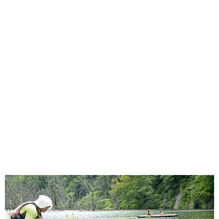
味わう一覧
麺類
ご当地グルメ
酒
スイーツ
癒す一覧
温泉
自然
宿泊
青森県
岩手県
秋田県