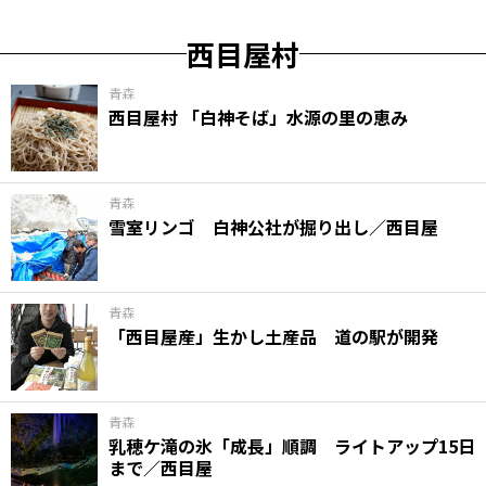
西目屋村
青森
西目屋村 「白神そば」水源の里の恵み
青森
雪室リンゴ 白神公社が掘り出し／西目屋
青森
「西目屋産」生かし土産品 道の駅が開発
青森
乳穂ケ滝の氷「成長」順調 ライトアップ15日
まで／西目屋