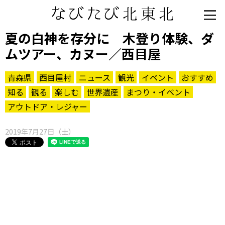
夏の白神を存分に 木登り体験、ダ
ムツアー、カヌー／西目屋
青森県
西目屋村
ニュース
観光
イベント
おすすめ
知る
観る
楽しむ
世界遺産
まつり・イベント
アウトドア・レジャー
2019年7月27日（土）
知る一覧
世界遺産
文化・歴史
パワースポット
ミステリー
観る一覧
桜
花
紅葉
楽しむ一覧
まつり・イベント
聖地
おみやげ・特産
道の駅・産直
鉄道
アウトドア・レジャー