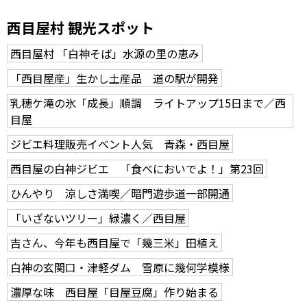
西目屋村 観光スポット
西目屋村 「白神そば」水源の里の恵み
「西目屋産」生かし土産品 道の駅が開発
乳穂ケ滝の氷「成長」順調 ライトアップ15日まで／西
目屋
ジビエ料理販売イベント人気 青森・西目屋
西目屋の白神ジビエ 「食べにおいでよ！」第23回
ひんやり 涼しさ満喫／暗門遊歩道一部開通
「いざないツリー」緑濃く／西目屋
吉さん、今年も西目屋で「幾三米」田植え
白神の玄関口・津軽ダム 雪原に幾何学模様
濃厚な味 西目屋「目屋豆腐」作り始まる