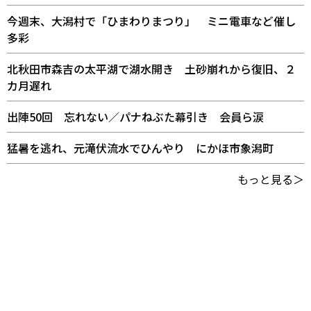
今週末、大潟村で「ひまわりまつり」 ミニ電車など催し
多彩
北秋田市森吉の太平湖で湖水開き 土砂崩れから復旧、２
カ月遅れ
出陣50回 忘れない／パナねぶた幕引き 会員ら涙
猛暑を逃れ、元滝伏流水でひんやり にかほ市象潟町
もっと見る＞