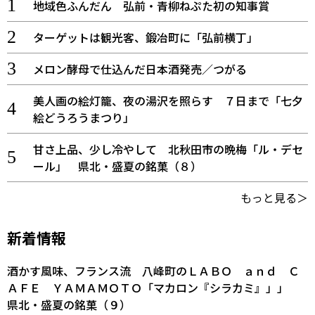
地域色ふんだん 弘前・青柳ねぷた初の知事賞
ターゲットは観光客、鍛冶町に「弘前横丁」
メロン酵母で仕込んだ日本酒発売／つがる
美人画の絵灯籠、夜の湯沢を照らす ７日まで「七夕
絵どうろうまつり」
甘さ上品、少し冷やして 北秋田市の晩梅「ル・デセ
ール」 県北・盛夏の銘菓（８）
もっと見る＞
新着情報
酒かす風味、フランス流 八峰町のＬＡＢＯ ａｎｄ Ｃ
ＡＦＥ ＹＡＭＡＭＯＴＯ「マカロン『シラカミ』」」
県北・盛夏の銘菓（９）