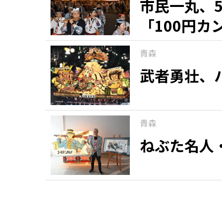
市民一丸、
「100円
青森
武者勇壮、
青森
ねぶた名人