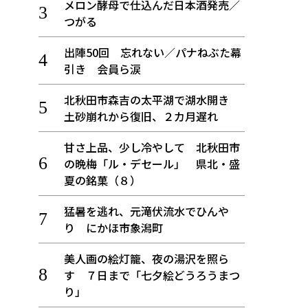
メロン酵母で仕込んだ日本酒発売／
つがる
出陣50回 忘れない／パナねぶた幕
引き 会員ら涙
北秋田市森吉の太平湖で湖水開き
土砂崩れから復旧、２カ月遅れ
甘さ上品、少し冷やして 北秋田市
の晩梅「ル・デセール」 県北・盛
夏の銘菓（８）
猛暑を逃れ、元滝伏流水でひんや
り にかほ市象潟町
美人画の絵灯籠、夜の湯沢を照ら
す ７日まで「七夕絵どうろうまつ
り」