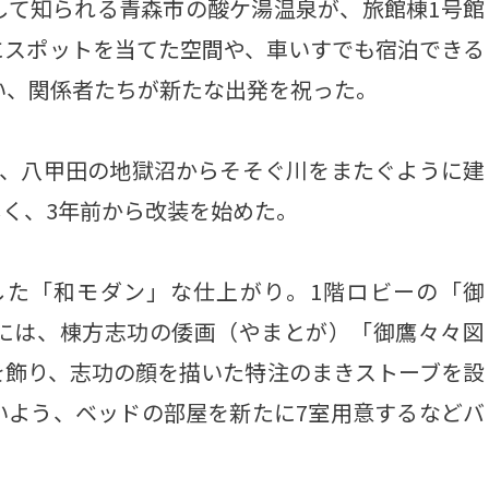
て知られる青森市の酸ケ湯温泉が、旅館棟1号館
にスポットを当てた空間や、車いすでも宿泊できる
い、関係者たちが新たな出発を祝った。
、八甲田の地獄沼からそそぐ川をまたぐように建
く、3年前から改装を始めた。
た「和モダン」な仕上がり。1階ロビーの「御
には、棟方志功の倭画（やまとが）「御鷹々々図
を飾り、志功の顔を描いた特注のまきストーブを設
いよう、ベッドの部屋を新たに7室用意するなどバ