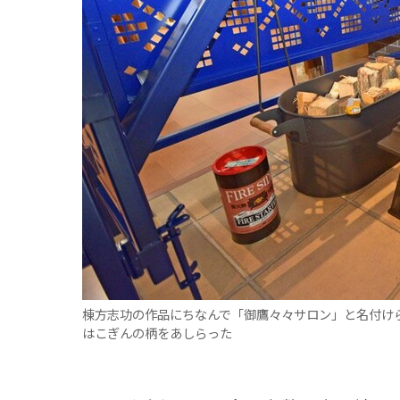
観る一覧
桜
花
紅葉
楽しむ一覧
まつり・イベント
聖地
おみやげ・特産
道の駅・産直
鉄道
アウトドア・レジャー
味わう一覧
麺類
ご当地グルメ
酒
スイーツ
癒す一覧
温泉
自然
宿泊
青森県
岩手県
秋田県
棟方志功の作品にちなんで「御鷹々々サロン」と名付け
はこぎんの柄をあしらった