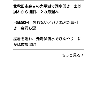
北秋田市森吉の太平湖で湖水開き 土砂
崩れから復旧、２カ月遅れ
出陣50回 忘れない／パナねぶた幕引
き 会員ら涙
猛暑を逃れ、元滝伏流水でひんやり に
かほ市象潟町
もっと見る＞