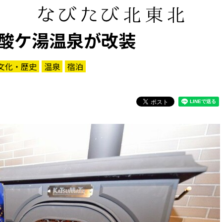
酸ケ湯温泉が改装
文化・歴史
温泉
宿泊