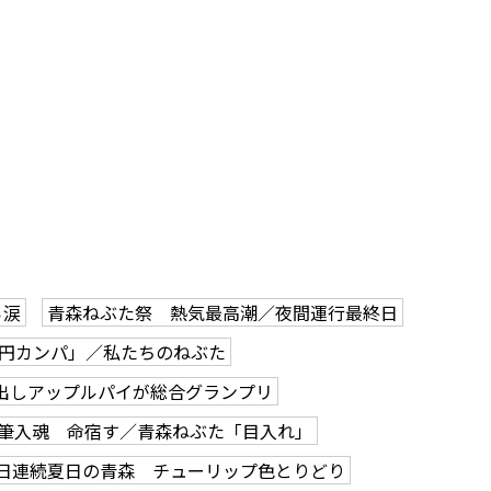
ら涙
青森ねぶた祭 熱気最高潮／夜間運行最終日
0円カンパ」／私たちのねぶた
出しアップルパイが総合グランプリ
筆入魂 命宿す／青森ねぶた「目入れ」
2日連続夏日の青森 チューリップ色とりどり