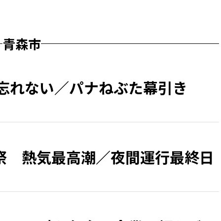
青森市
 忘れない／パナねぶた幕引き
祭 熱気最高潮／夜間運行最終日