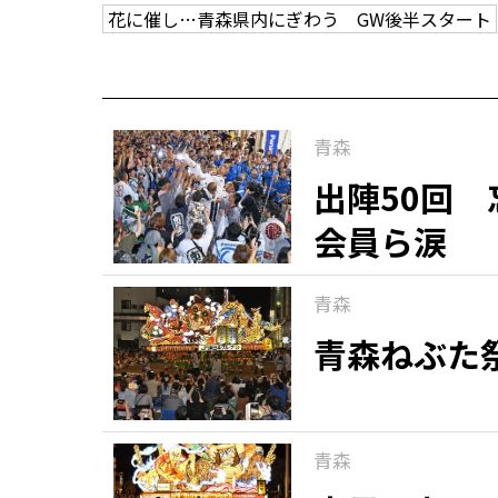
花に催し…青森県内にぎわう GW後半スタート
青森
出陣50回
会員ら涙
青森
青森ねぶた
青森