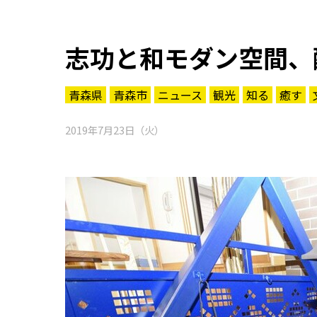
志功と和モダン空間、
青森県
青森市
ニュース
観光
知る
癒す
2019年7月23日（火）
知る一覧
世界遺産
文化・歴史
パワースポット
ミステリー