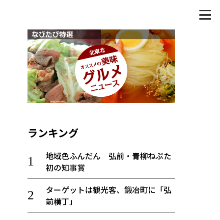
ランキング
地域色ふんだん 弘前・青柳ねぷた
初の知事賞
ターゲットは観光客、鍛冶町に「弘
前横丁」