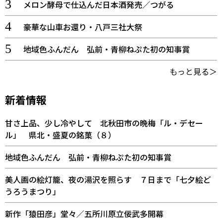
メロン酵母で仕込んだ日本酒発売／つがる
豪華な山車お還り・八戸三社大祭
地域色ふんだん 弘前・青柳ねぷた初の知事賞
もっと見る＞
新着情報
甘さ上品、少し冷やして 北秋田市の晩梅「ル・デセー
ル」 県北・盛夏の銘菓（８）
地域色ふんだん 弘前・青柳ねぷた初の知事賞
美人画の絵灯籠、夜の湯沢を照らす ７日まで「七夕絵ど
うろうまつり」
新作「猿田彦」堂々／五所川原立佞武多開幕