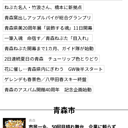
ねぶた名人・竹浪さん、橋本に新拠点
青森窯出しアップルパイが総合グランプリ
青森県美20周年展「装飾する魂」11日開幕
一筆入魂 命宿す／青森ねぶた「目入れ」
青森ねぶた開幕まで1カ月、ガイド隊が始動
2日連続夏日の青森 チューリップ色とりどり
花に催し…青森県内にぎわう GW後半スタート
ゲレンデも春景色／八甲田春スキー終盤
青森のアスパム開館40周年 記念企画始動
青森市
青森
市民一丸、50回目晴れ舞台 企業に頼らず