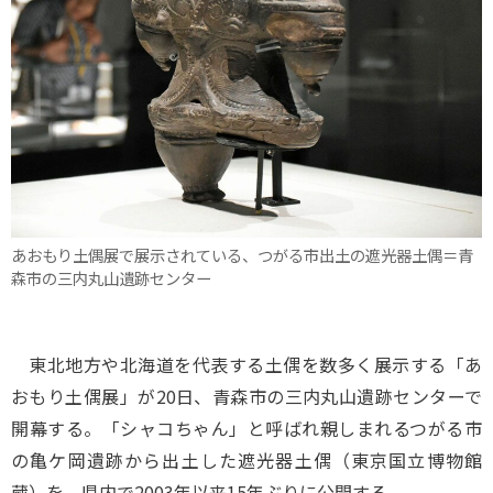
あおもり土偶展で展示されている、つがる市出土の遮光器土偶＝青
森市の三内丸山遺跡センター
東北地方や北海道を代表する土偶を数多く展示する「あ
おもり土偶展」が20日、青森市の三内丸山遺跡センターで
開幕する。「シャコちゃん」と呼ばれ親しまれるつがる市
の亀ケ岡遺跡から出土した遮光器土偶（東京国立博物館
蔵）を、県内で2003年以来15年ぶりに公開する。