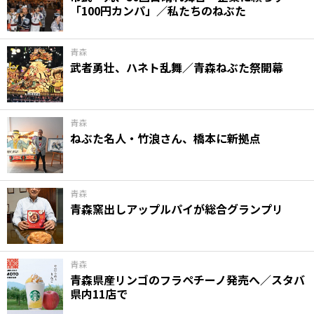
「100円カンパ」／私たちのねぶた
青森
武者勇壮、ハネト乱舞／青森ねぶた祭開幕
青森
ねぶた名人・竹浪さん、橋本に新拠点
青森
青森窯出しアップルパイが総合グランプリ
青森
青森県産リンゴのフラペチーノ発売へ／スタバ
県内11店で