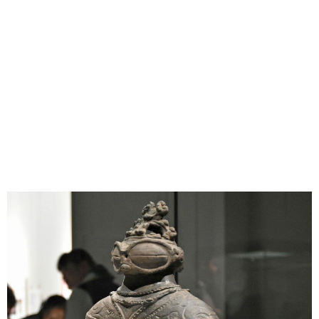
味わう一覧
麺類
ご当地グルメ
酒
スイーツ
癒す一覧
温泉
自然
宿泊
青森県
岩手県
秋田県