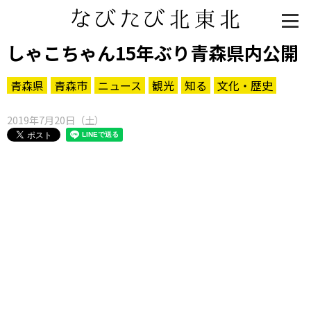
しゃこちゃん15年ぶり青森県内公開
青森県
青森市
ニュース
観光
知る
文化・歴史
2019年7月20日（土）
知る一覧
世界遺産
文化・歴史
パワースポット
ミステリー
観る一覧
桜
花
紅葉
楽しむ一覧
まつり・イベント
聖地
おみやげ・特産
道の駅・産直
鉄道
アウトドア・レジャー