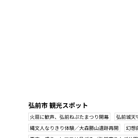
弘前市 観光スポット
火扇に歓声、弘前ねぷたまつり開幕
弘前城天
縄文人なりきり体験／大森勝山遺跡再開
幻想