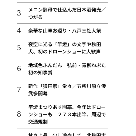
メロン酵母で仕込んだ日本酒発売／
つがる
豪華な山車お還り・八戸三社大祭
夜空に光る「竿燈」の文字や秋田
犬、初のドローンショーに大歓声
地域色ふんだん 弘前・青柳ねぷた
初の知事賞
新作「猿田彦」堂々／五所川原立佞
武多開幕
竿燈まつりあす開幕、今年はドロー
ンショーも ２７３本出竿、周辺で
交通規制
甘さ上品、少し冷やして 北秋田市