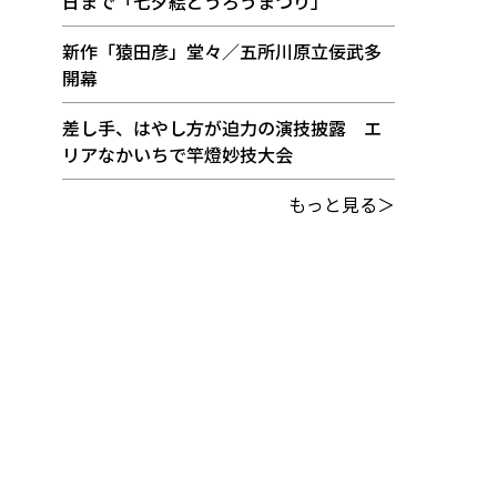
日まで「七夕絵どうろうまつり」
新作「猿田彦」堂々／五所川原立佞武多
開幕
差し手、はやし方が迫力の演技披露 エ
リアなかいちで竿燈妙技大会
もっと見る＞