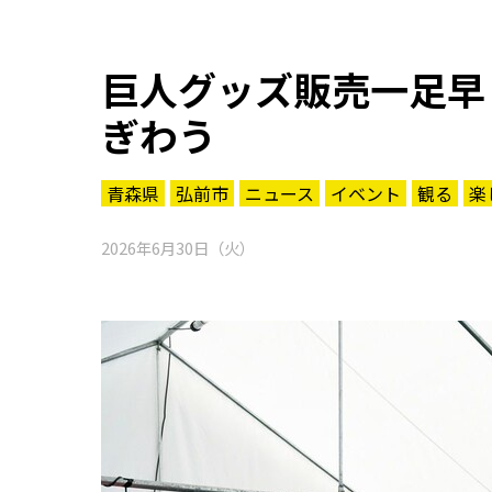
巨人グッズ販売一足早
ぎわう
青森県
弘前市
ニュース
イベント
観る
楽
2026年6月30日（火）
知る一覧
世界遺産
文化・歴史
パワースポット
ミステリー