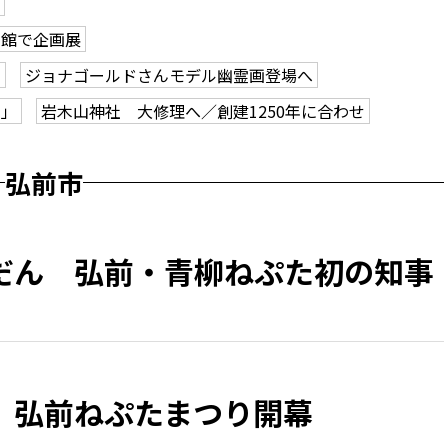
学館で企画展
も
ジョナゴールドさんモデル幽霊画登場へ
ク」
岩木山神社 大修理へ／創建1250年に合わせ
弘前市
だん 弘前・青柳ねぷた初の知事
、弘前ねぷたまつり開幕