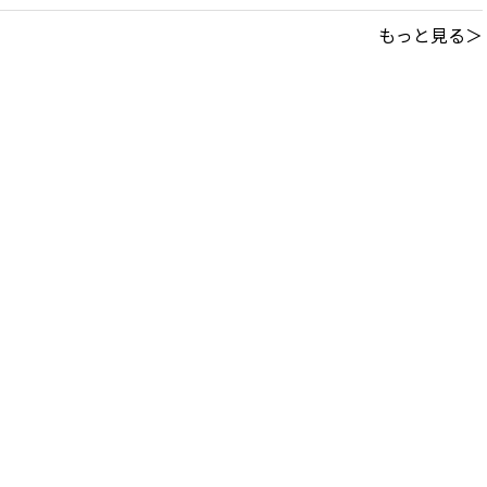
もっと見る＞
このサイトについて
｜
利用規約
掲載中の記事・写真・イラストの無断転