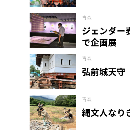
青森
ジェンダー
で企画展
青森
弘前城天守
青森
縄文人なり