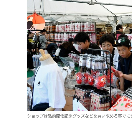
観る一覧
桜
花
紅葉
楽しむ一覧
まつり・イベント
聖地
おみやげ・特産
道の駅・産直
鉄道
アウトドア・レジャー
味わう一覧
麺類
ご当地グルメ
酒
スイーツ
癒す一覧
温泉
自然
宿泊
青森県
岩手県
秋田県
ショップは弘前開催記念グッズなどを買い求める客でに