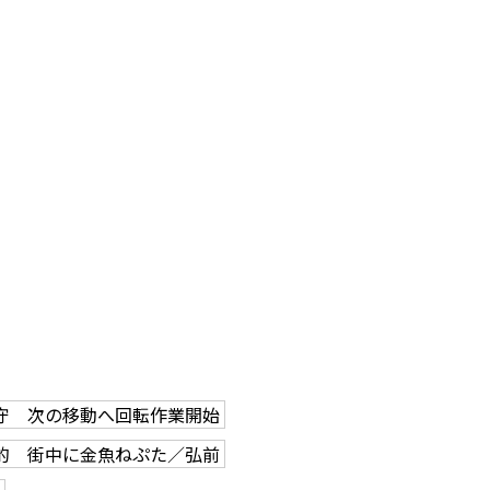
守 次の移動へ回転作業開始
的 街中に金魚ねぷた／弘前