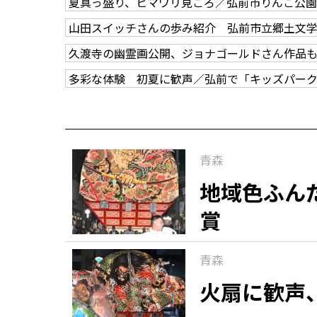
夏真っ盛り、ヒマワリ見ごろ／弘前市りんご公園
山田スイッチさんの歩み紹介 弘前市立郷土文
久渡寺の幽霊画公開、ジョナゴールドさん作品
多彩な体験 初夏に歓声／弘前で「キッズパー
青森
地域色ふん
賞
青森
火扇に歓声