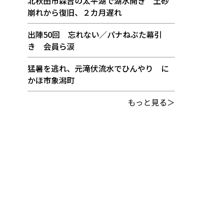
北秋田市森吉の太平湖で湖水開き 土砂
崩れから復旧、２カ月遅れ
出陣50回 忘れない／パナねぶた幕引
き 会員ら涙
猛暑を逃れ、元滝伏流水でひんやり に
かほ市象潟町
もっと見る＞