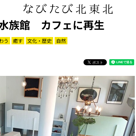
水族館 カフェに再生
わう
癒す
文化・歴史
自然