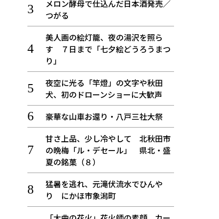
メロン酵母で仕込んだ日本酒発売／
つがる
美人画の絵灯籠、夜の湯沢を照ら
す ７日まで「七夕絵どうろうまつ
り」
夜空に光る「竿燈」の文字や秋田
犬、初のドローンショーに大歓声
豪華な山車お還り・八戸三社大祭
甘さ上品、少し冷やして 北秋田市
の晩梅「ル・デセール」 県北・盛
夏の銘菓（８）
猛暑を逃れ、元滝伏流水でひんや
り にかほ市象潟町
「大曲の花火」花火師の素顔、カー