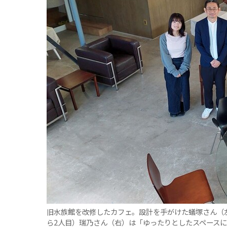
観る一覧
桜
花
紅葉
楽しむ一覧
まつり・イベント
聖地
おみやげ・特産
道の駅・産直
鉄道
アウトドア・レジャー
味わう一覧
麺類
ご当地グルメ
酒
スイーツ
癒す一覧
温泉
自然
宿泊
青森県
岩手県
秋田県
旧水族館を改修したカフェ。設計を手がけた蟻塚さん（
ら2人目）瑞乃さん（右）は「ゆったりとしたスペース