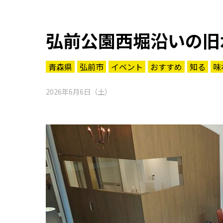
弘前公園西堀沿いの旧
青森県
弘前市
イベント
おすすめ
知る
味
2026年6月6日（土）
知る一覧
世界遺産
文化・歴史
パワースポット
ミステリー