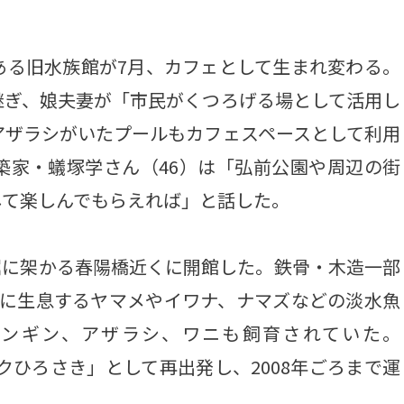
る旧水族館が7月、カフェとして生まれ変わる。
継ぎ、娘夫妻が「市民がくつろげる場として活用し
アザラシがいたプールもカフェスペースとして利用
築家・蟻塚学さん（46）は「弘前公園や周辺の街
して楽しんでもらえれば」と話した。
西堀に架かる春陽橋近くに開館した。鉄骨・木造一部
川に生息するヤマメやイワナ、ナマズなどの淡水魚
ンギン、アザラシ、ワニも飼育されていた。
ークひろさき」として再出発し、2008年ごろまで運