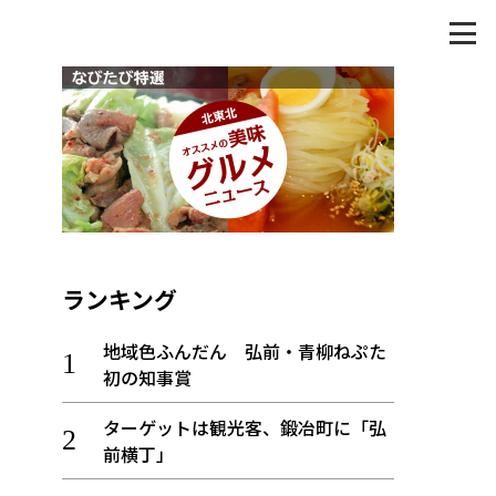
ランキング
地域色ふんだん 弘前・青柳ねぷた
初の知事賞
ターゲットは観光客、鍛冶町に「弘
前横丁」