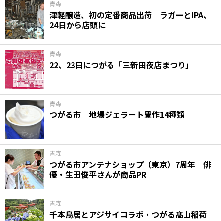
青森
津軽醸造、初の定番商品出荷 ラガーとIPA、
24日から店頭に
青森
22、23日につがる「三新田夜店まつり」
青森
つがる市 地場ジェラート豊作14種類
青森
つがる市アンテナショップ（東京）7周年 俳
優・生田俊平さんが商品PR
青森
千本鳥居とアジサイコラボ・つがる髙山稲荷