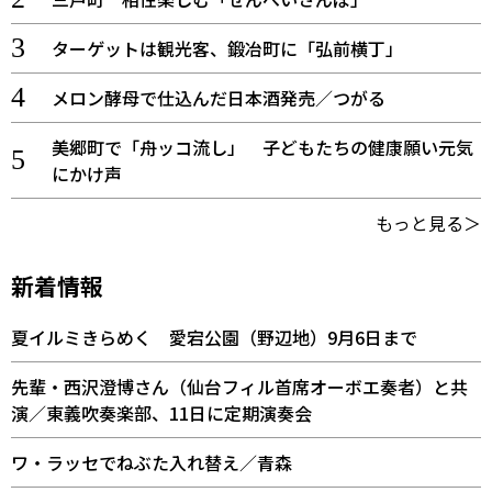
ターゲットは観光客、鍛冶町に「弘前横丁」
メロン酵母で仕込んだ日本酒発売／つがる
美郷町で「舟ッコ流し」 子どもたちの健康願い元気
にかけ声
もっと見る＞
新着情報
夏イルミきらめく 愛宕公園（野辺地）9月6日まで
先輩・西沢澄博さん（仙台フィル首席オーボエ奏者）と共
演／東義吹奏楽部、11日に定期演奏会
ワ・ラッセでねぶた入れ替え／青森