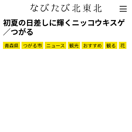
初夏の日差しに輝くニッコウキスゲ
／つがる
青森県
つがる市
ニュース
観光
おすすめ
観る
花
知る一覧
世界遺産
文化・歴史
パワースポット
ミステリー
観る一覧
桜
花
紅葉
楽しむ一覧
まつり・イベント
聖地
おみやげ・特産
道の駅・産直
鉄道
アウトドア・レジャー