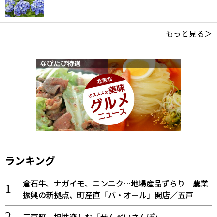
もっと見る＞
ランキング
倉石牛、ナガイモ、ニンニク…地場産品ずらり 農業
振興の新拠点、町産直「バ・オール」開店／五戸
三戸町 相性楽しむ「せんべいさんぽ」