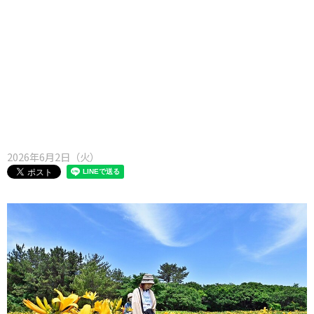
味わう一覧
麺類
ご当地グルメ
酒
スイーツ
癒す一覧
温泉
自然
宿泊
青森県
岩手県
秋田県
2026年6月2日（火）