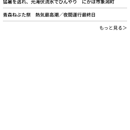
猛暑を逃れ、元滝伏流水でひんやり にかほ市象潟町
青森ねぶた祭 熱気最高潮／夜間運行最終日
もっと見る＞