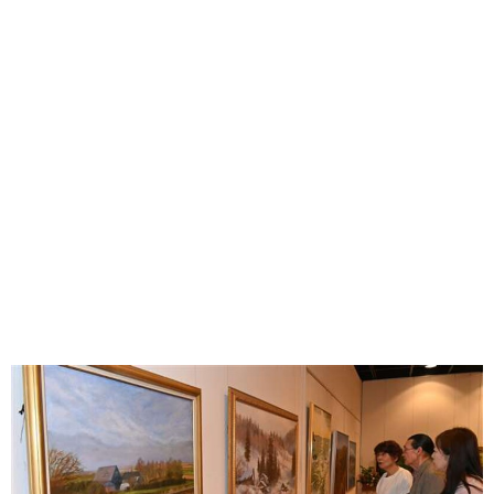
味わう一覧
麺類
ご当地グルメ
酒
スイーツ
癒す一覧
温泉
自然
宿泊
青森県
岩手県
秋田県