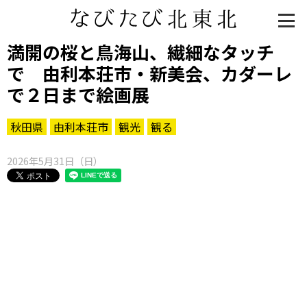
満開の桜と鳥海山、繊細なタッチ
で 由利本荘市・新美会、カダーレ
で２日まで絵画展
秋田県
由利本荘市
観光
観る
2026年5月31日（日）
知る一覧
世界遺産
文化・歴史
パワースポット
ミステリー
観る一覧
桜
花
紅葉
楽しむ一覧
まつり・イベント
聖地
おみやげ・特産
道の駅・産直
鉄道
アウトドア・レジャー