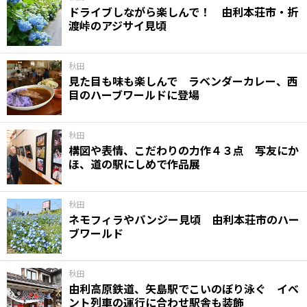
ドライブしながら楽しんで！ 由利本荘市・折
渡峠のアジサイ見頃
秋田
見た目も味も楽しんで ラベンダーカレー、西
目のハーブワールドに登場
秋田
構図や表情、こだわりの力作４３点 写友にか
ほ、道の駅にしめで作品展
秋田
ネモフィラやパンジー見頃 由利本荘市のハー
ブワールド
秋田
由利高原鉄道、矢島駅でこいのぼり泳ぐ イベ
ント列車の運行に合わせ駅舎も装飾