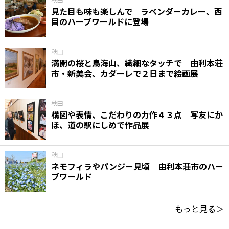
見た目も味も楽しんで ラベンダーカレー、西
目のハーブワールドに登場
秋田
満開の桜と鳥海山、繊細なタッチで 由利本荘
市・新美会、カダーレで２日まで絵画展
秋田
構図や表情、こだわりの力作４３点 写友にか
ほ、道の駅にしめで作品展
秋田
ネモフィラやパンジー見頃 由利本荘市のハー
ブワールド
もっと見る＞