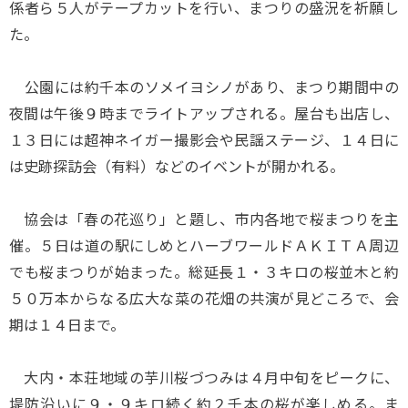
係者ら５人がテープカットを行い、まつりの盛況を祈願し
た。
公園には約千本のソメイヨシノがあり、まつり期間中の
夜間は午後９時までライトアップされる。屋台も出店し、
１３日には超神ネイガー撮影会や民謡ステージ、１４日に
は史跡探訪会（有料）などのイベントが開かれる。
協会は「春の花巡り」と題し、市内各地で桜まつりを主
催。５日は道の駅にしめとハーブワールドＡＫＩＴＡ周辺
でも桜まつりが始まった。総延長１・３キロの桜並木と約
５０万本からなる広大な菜の花畑の共演が見どころで、会
期は１４日まで。
大内・本荘地域の芋川桜づつみは４月中旬をピークに、
堤防沿いに９・９キロ続く約２千本の桜が楽しめる。ま