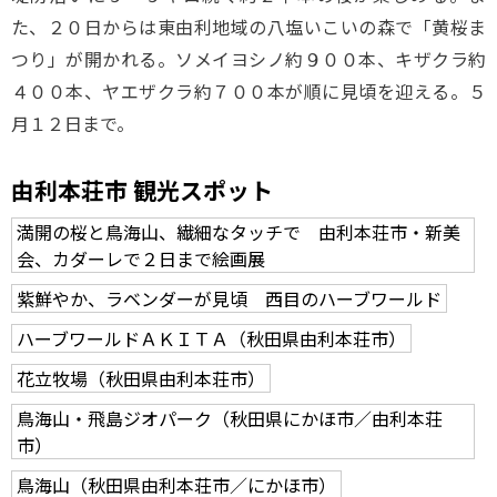
た、２０日からは東由利地域の八塩いこいの森で「黄桜ま
つり」が開かれる。ソメイヨシノ約９００本、キザクラ約
４００本、ヤエザクラ約７００本が順に見頃を迎える。５
月１２日まで。
由利本荘市 観光スポット
満開の桜と鳥海山、繊細なタッチで 由利本荘市・新美
会、カダーレで２日まで絵画展
紫鮮やか、ラベンダーが見頃 西目のハーブワールド
ハーブワールドＡＫＩＴＡ（秋田県由利本荘市）
花立牧場（秋田県由利本荘市）
鳥海山・飛島ジオパーク（秋田県にかほ市／由利本荘
市）
鳥海山（秋田県由利本荘市／にかほ市）