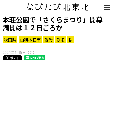
本荘公園で「さくらまつり」開幕
満開は１２日ごろか
秋田県
由利本荘市
観光
観る
桜
2024年4月5日（金）
知る一覧
世界遺産
文化・歴史
パワースポット
ミステリー
観る一覧
桜
花
紅葉
楽しむ一覧
まつり・イベント
聖地
おみやげ・特産
道の駅・産直
鉄道
アウトドア・レジャー