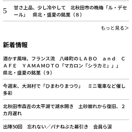
甘さ上品、少し冷やして 北秋田市の晩梅「ル・デセ
ール」 県北・盛夏の銘菓（８）
もっと見る＞
新着情報
酒かす風味、フランス流 八峰町のＬＡＢＯ ａｎｄ Ｃ
ＡＦＥ ＹＡＭＡＭＯＴＯ「マカロン『シラカミ』」」
県北・盛夏の銘菓（９）
今週末、大潟村で「ひまわりまつり」 ミニ電車など催し
多彩
北秋田市森吉の太平湖で湖水開き 土砂崩れから復旧、２
カ月遅れ
出陣50回 忘れない／パナねぶた幕引き 会員ら涙