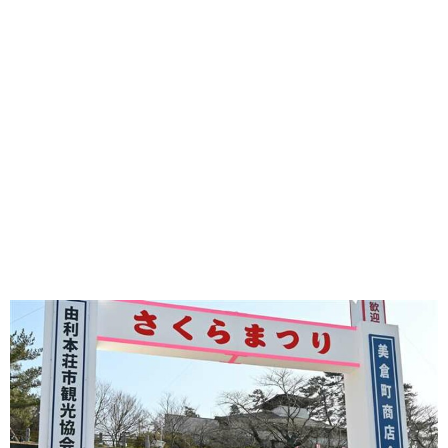
味わう一覧
麺類
ご当地グルメ
酒
スイーツ
癒す一覧
温泉
自然
宿泊
青森県
岩手県
秋田県