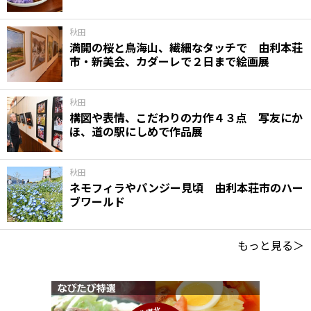
秋田
満開の桜と鳥海山、繊細なタッチで 由利本荘
市・新美会、カダーレで２日まで絵画展
秋田
構図や表情、こだわりの力作４３点 写友にか
ほ、道の駅にしめで作品展
秋田
ネモフィラやパンジー見頃 由利本荘市のハー
ブワールド
もっと見る＞