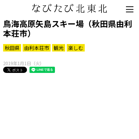
鳥海高原矢島スキー場（秋田県由利
本荘市）
秋田県
由利本荘市
観光
楽しむ
2019年1月1日（火）
知る一覧
世界遺産
文化・歴史
パワースポット
ミステリー
観る一覧
桜
花
紅葉
楽しむ一覧
まつり・イベント
聖地
おみやげ・特産
道の駅・産直
鉄道
アウトドア・レジャー