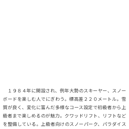
味わう一覧
麺類
ご当地グルメ
酒
スイーツ
癒す一覧
温泉
自然
宿泊
青森県
岩手県
秋田県
１９８４年に開設され、例年大勢のスキーヤー、スノー
ボードを楽しむ人でにぎわう。標高差２２０メートル。雪
質が良く、変化に富んだ多様なコース設定で初級者から上
級者まで楽しめるのが魅力。クワッドリフト、リフトなど
を整備している。上級者向けのスノーパーク、パラダイス