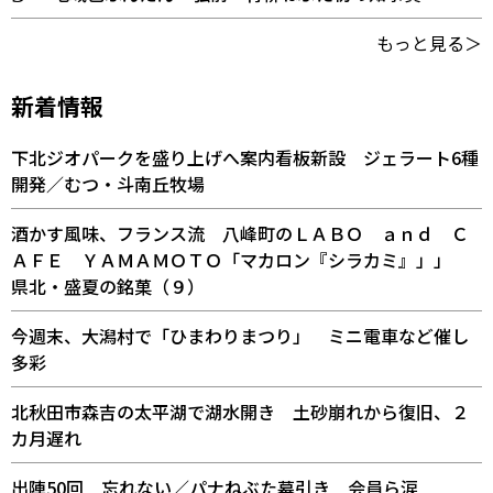
もっと見る＞
新着情報
下北ジオパークを盛り上げへ案内看板新設 ジェラート6種
開発／むつ・斗南丘牧場
酒かす風味、フランス流 八峰町のＬＡＢＯ ａｎｄ Ｃ
ＡＦＥ ＹＡＭＡＭＯＴＯ「マカロン『シラカミ』」」
県北・盛夏の銘菓（９）
今週末、大潟村で「ひまわりまつり」 ミニ電車など催し
多彩
北秋田市森吉の太平湖で湖水開き 土砂崩れから復旧、２
カ月遅れ
出陣50回 忘れない／パナねぶた幕引き 会員ら涙