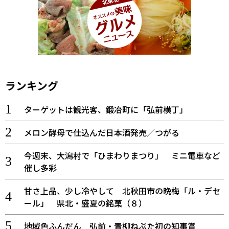
ランキング
ターゲットは観光客、鍛冶町に「弘前横丁」
メロン酵母で仕込んだ日本酒発売／つがる
今週末、大潟村で「ひまわりまつり」 ミニ電車など
催し多彩
甘さ上品、少し冷やして 北秋田市の晩梅「ル・デセ
ール」 県北・盛夏の銘菓（８）
地域色ふんだん 弘前・青柳ねぷた初の知事賞