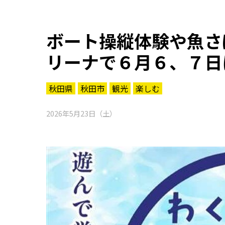
ボート操縦体験や魚さ
リーナで６月６、７日
秋田県
秋田市
観光
楽しむ
2026年5月23日（土）
知る一覧
世界遺産
文化・歴史
パワースポット
ミステリー