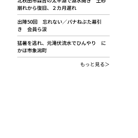
北秋田市森吉の太平湖で湖水開き 土砂
崩れから復旧、２カ月遅れ
出陣50回 忘れない／パナねぶた幕引
き 会員ら涙
猛暑を逃れ、元滝伏流水でひんやり に
かほ市象潟町
もっと見る＞