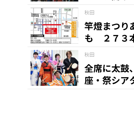
秋田
竿燈まつり
も ２７３
秋田
全席に太鼓
座・祭シア