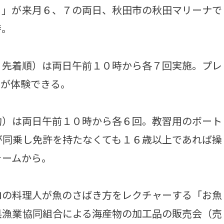
６」が来月６、７の両日、秋田市の秋田マリーナで
時。
先着順）は両日午前１０時から各７回実施。プレ
ズが体験できる。
）は両日午前１０時から各６回。教習用のボート
が同乗し免許を持たなくても１６歳以上であれば操
ォームから。
の料理人が魚のさばき方をレクチャーする「お魚
県漁業協同組合による海産物の加工品の販売会（売