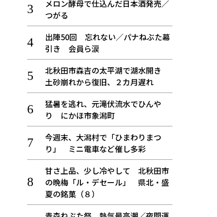
メロン酵母で仕込んだ日本酒発売／
つがる
出陣50回 忘れない／パナねぶた幕
引き 会員ら涙
北秋田市森吉の太平湖で湖水開き
土砂崩れから復旧、２カ月遅れ
猛暑を逃れ、元滝伏流水でひんや
り にかほ市象潟町
今週末、大潟村で「ひまわりまつ
り」 ミニ電車など催し多彩
甘さ上品、少し冷やして 北秋田市
の晩梅「ル・デセール」 県北・盛
夏の銘菓（８）
青森ねぶた祭 熱気最高潮／夜間運