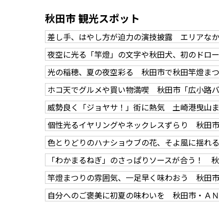
秋田市 観光スポット
差し手、はやし方が迫力の演技披露 エリアな
夜空に光る「竿燈」の文字や秋田犬、初のドロ
光の稲穂、夏の夜空彩る 秋田市で秋田竿燈ま
ホコ天でグルメや買い物満喫 秋田市「広小路
威勢良く「ジョヤサ！」街に熱気 土崎港曳山
個性光るイヤリングやネックレスずらり 秋田
色とりどりのハナショウブの花、そよ風に揺れ
「わかまるねぎ」のさっぱりソースが合う！ 
竿燈まつりの雰囲気、一足早く味わおう 秋田
自分へのご褒美に初夏の味わいを 秋田市・Ａ