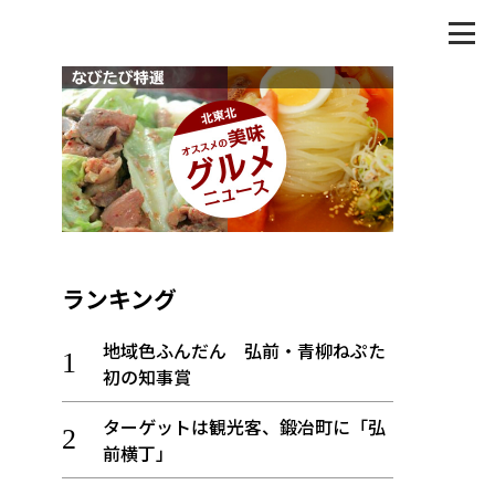
ランキング
地域色ふんだん 弘前・青柳ねぷた
初の知事賞
ターゲットは観光客、鍛冶町に「弘
前横丁」