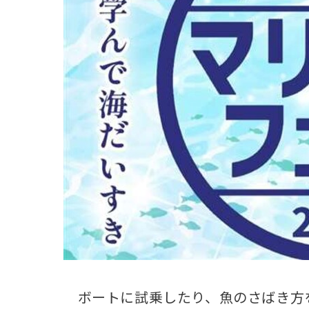
観る一覧
桜
花
紅葉
楽しむ一覧
まつり・イベント
聖地
おみやげ・特産
道の駅・産直
鉄道
アウトドア・レジャー
味わう一覧
麺類
ご当地グルメ
酒
スイーツ
癒す一覧
温泉
自然
宿泊
青森県
岩手県
秋田県
ボートに試乗したり、魚のさばき方