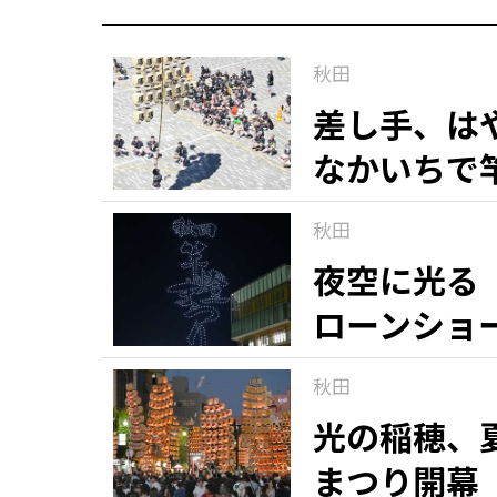
秋田
差し手、は
なかいちで
秋田
夜空に光る
ローンショ
秋田
光の稲穂、
まつり開幕