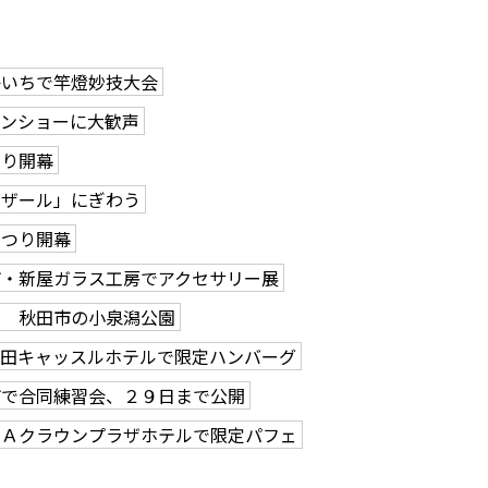
かいちで竿燈妙技大会
ーンショーに大歓声
つり開幕
バザール」にぎわう
まつり開幕
市・新屋ガラス工房でアクセサリー展
る 秋田市の小泉潟公園
秋田キャッスルホテルで限定ハンバーグ
市で合同練習会、２９日まで公開
ＮＡクラウンプラザホテルで限定パフェ