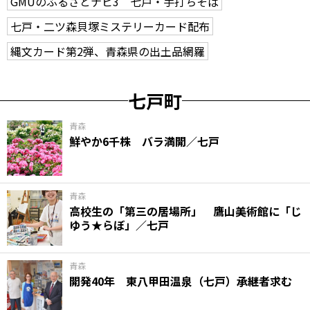
GMUのふるさとナビ3 七戸・手打ちそば
七戸・二ツ森貝塚ミステリーカード配布
縄文カード第2弾、青森県の出土品網羅
七戸町
青森
鮮やか6千株 バラ満開／七戸
青森
高校生の「第三の居場所」 鷹山美術館に「じ
ゆう★らぼ」／七戸
青森
開発40年 東八甲田温泉（七戸）承継者求む