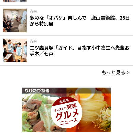
青森
多彩な「オバケ」楽しんで 鷹山美術館、25日
から特別展
青森
二ツ森貝塚「ガイド」目指す小中高生へ先輩お
手本／七戸
もっと見る＞