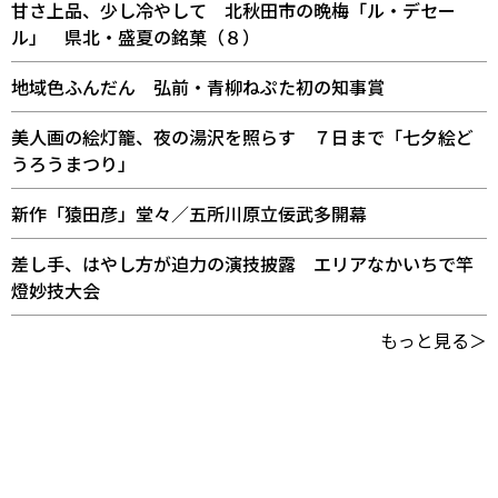
甘さ上品、少し冷やして 北秋田市の晩梅「ル・デセー
ル」 県北・盛夏の銘菓（８）
地域色ふんだん 弘前・青柳ねぷた初の知事賞
美人画の絵灯籠、夜の湯沢を照らす ７日まで「七夕絵ど
うろうまつり」
新作「猿田彦」堂々／五所川原立佞武多開幕
差し手、はやし方が迫力の演技披露 エリアなかいちで竿
燈妙技大会
もっと見る＞