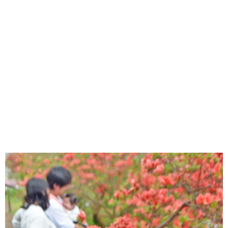
味わう一覧
麺類
ご当地グルメ
酒
スイーツ
癒す一覧
温泉
自然
宿泊
青森県
岩手県
秋田県