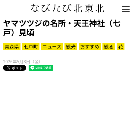
ヤマツツジの名所・天王神社（七
戸）見頃
青森県
七戸町
ニュース
観光
おすすめ
観る
花
2026年5月8日（金）
知る一覧
世界遺産
文化・歴史
パワースポット
ミステリー
観る一覧
桜
花
紅葉
楽しむ一覧
まつり・イベント
聖地
おみやげ・特産
道の駅・産直
鉄道
アウトドア・レジャー