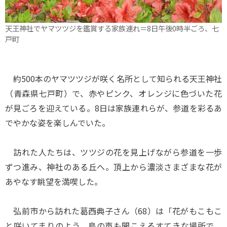
天王神社でヤマツツジを鑑賞する家族連れ＝8日午後0時半ごろ、七
戸町
約500本のヤマツツジが咲く名所として知られる天王神社
（青森県七戸町）で、赤やピンク、オレンジに色づいた花
が見ごろを迎えている。8日は家族連れらが、参道を彩るあ
でやかな姿を楽しんでいた。
訪れた人たちは、ツツジの花を見上げながら参道を一歩
ずつ進み、神社のある丘へ。頂上から濃淡さまざまな花が
あやなす眺望を満喫した。
弘前市から訪れた葛西典子さん（68）は「花がもこもこ
と咲いてまりのよう。鳥の声も聞こえるすてきな場所で、