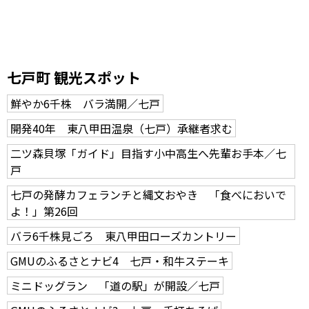
七戸町 観光スポット
鮮やか6千株 バラ満開／七戸
開発40年 東八甲田温泉（七戸）承継者求む
二ツ森貝塚「ガイド」目指す小中高生へ先輩お手本／七
戸
七戸の発酵カフェランチと縄文おやき 「食べにおいで
よ！」第26回
バラ6千株見ごろ 東八甲田ローズカントリー
GMUのふるさとナビ4 七戸・和牛ステーキ
ミニドッグラン 「道の駅」が開設／七戸