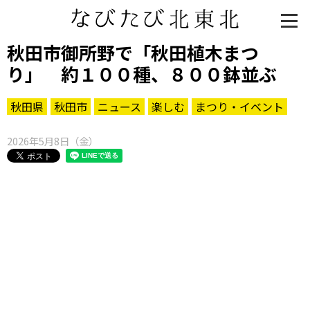
秋田市御所野で「秋田植木まつ
り」 約１００種、８００鉢並ぶ
秋田県
秋田市
ニュース
楽しむ
まつり・イベント
2026年5月8日（金）
知る一覧
世界遺産
文化・歴史
パワースポット
ミステリー
観る一覧
桜
花
紅葉
楽しむ一覧
まつり・イベント
聖地
おみやげ・特産
道の駅・産直
鉄道
アウトドア・レジャー