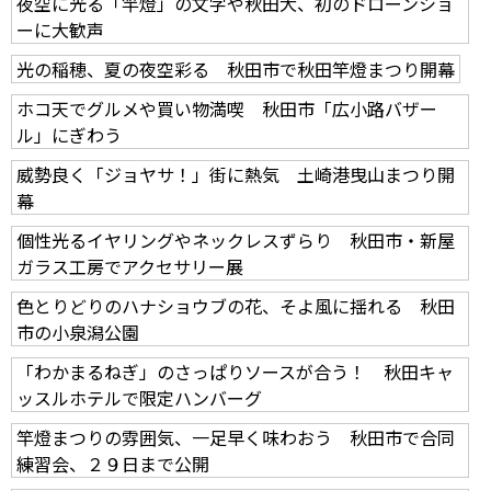
夜空に光る「竿燈」の文字や秋田犬、初のドローンショ
ーに大歓声
光の稲穂、夏の夜空彩る 秋田市で秋田竿燈まつり開幕
ホコ天でグルメや買い物満喫 秋田市「広小路バザー
ル」にぎわう
威勢良く「ジョヤサ！」街に熱気 土崎港曳山まつり開
幕
個性光るイヤリングやネックレスずらり 秋田市・新屋
ガラス工房でアクセサリー展
色とりどりのハナショウブの花、そよ風に揺れる 秋田
市の小泉潟公園
「わかまるねぎ」のさっぱりソースが合う！ 秋田キャ
ッスルホテルで限定ハンバーグ
竿燈まつりの雰囲気、一足早く味わおう 秋田市で合同
練習会、２９日まで公開