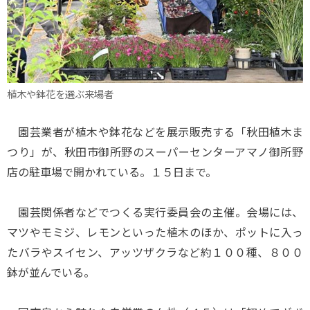
植木や鉢花を選ぶ来場者
園芸業者が植木や鉢花などを展示販売する「秋田植木ま
つり」が、秋田市御所野のスーパーセンターアマノ御所野
店の駐車場で開かれている。１５日まで。
園芸関係者などでつくる実行委員会の主催。会場には、
マツやモミジ、レモンといった植木のほか、ポットに入っ
たバラやスイセン、アッツザクラなど約１００種、８００
鉢が並んでいる。