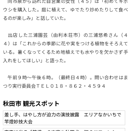
同市泉から訪れた自営業の女性（４５）は「初めてギボ
ウシを購入した。庭に植えて、ゆでたり炒めたりして食べ
るのが楽しみ」と話していた。
出店した三浦園芸（由利本荘市）の三浦悠希さん（４
４）は「これからの季節に花や実をつける植物をそろえて
いる。暑くなってくるため地植えでも水やりを欠かさず手
入れをしてほしい」と語った。
午前９時～午後６時。（最終日４時）。問い合わせはま
つり実行委員会ＴＥＬ０１８・８６２・４５９４
秋田市 観光スポット
差し手、はやし方が迫力の演技披露 エリアなかいちで
竿燈妙技大会