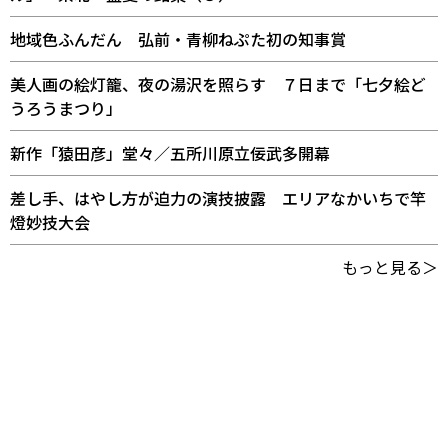
地域色ふんだん 弘前・青柳ねぷた初の知事賞
美人画の絵灯籠、夜の湯沢を照らす ７日まで「七夕絵ど
うろうまつり」
新作「猿田彦」堂々／五所川原立佞武多開幕
差し手、はやし方が迫力の演技披露 エリアなかいちで竿
燈妙技大会
もっと見る＞