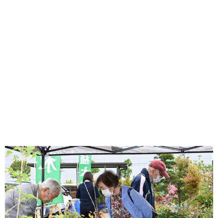
味わう一覧
麺類
ご当地グルメ
酒
スイーツ
癒す一覧
温泉
自然
宿泊
青森県
岩手県
秋田県