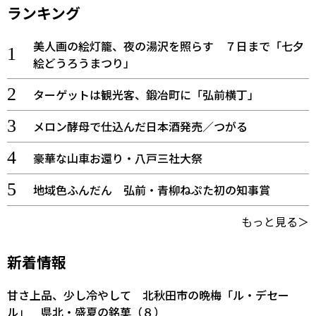
ランキング
美人画の絵灯籠、夜の湯沢を照らす ７日まで「七夕
絵どうろうまつり」
ターゲットは観光客、鍛冶町に「弘前横丁」
メロン酵母で仕込んだ日本酒発売／つがる
豪華な山車お還り・八戸三社大祭
地域色ふんだん 弘前・青柳ねぷた初の知事賞
もっと見る＞
新着情報
甘さ上品、少し冷やして 北秋田市の晩梅「ル・デセー
ル」 県北・盛夏の銘菓（８）