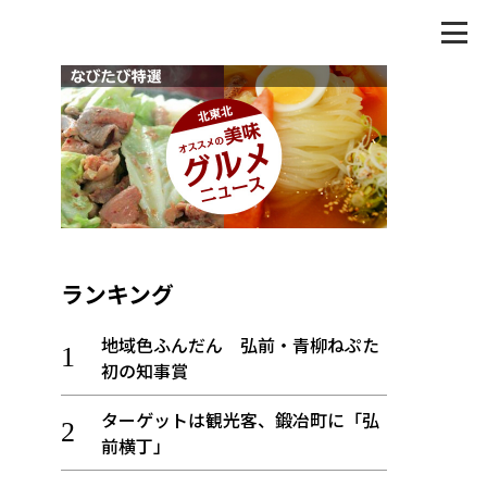
ランキング
地域色ふんだん 弘前・青柳ねぷた
初の知事賞
ターゲットは観光客、鍛冶町に「弘
前横丁」