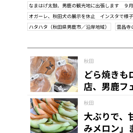
なまはげ太鼓、男鹿の観光地に出張します ９
オガーレ、秋田犬の展示を休止 インスタで様
ハタハタ（秋田県男鹿市／沿岸地域）
雲昌寺
秋田
どら焼きも
店、男鹿フ
秋田
大ぶりで、
みメロン」