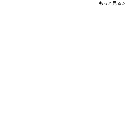
もっと見る＞
このサイトについて
｜
利用規約
掲載中の記事・写真・イラストの無断転