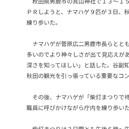
秋田県男鹿市の真山神社で１３～１５
ＰＲしようと、ナマハゲ９匹が３日、
練り歩いた。
ナマハゲが菅原広二男鹿市長らととも
多いのでより神々しさが出て見応えが
深さを知ってほしい」と話した。谷副
秋田の観光を引っ張っている重要なコ
その後、ナマハゲが「柴灯まつりで待
職員に呼びかけながら庁内を練り歩い
柴灯まつりは３日間とも午後６時～午