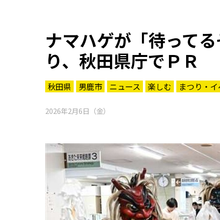
ナマハゲが「待ってる
り、秋田県庁でＰＲ
秋田県
男鹿市
ニュース
楽しむ
まつり・イ
2026年2月6日（金）
知る一覧
世界遺産
文化・歴史
パワースポット
ミステリー