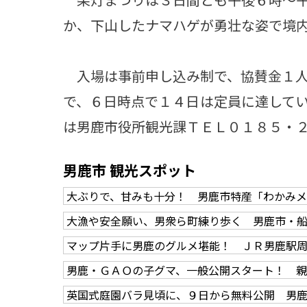
か、下山したナマハゲが勇壮な姿で境
入場は事前申し込み制で、協賛金１人
で、６日時点で１４日は定員に達して
は男鹿市役所観光課ＴＥＬ０１８５・
男鹿市 観光スポット
大ぶりで、甘みも十分！ 男鹿市特産「わかみ
大漁や安全願い、男衆ら町練り歩く 男鹿市・
マップ片手に男鹿のグルメ堪能！ ＪＲ男鹿駅
男鹿・ＧＡＯの子グマ、一般公開スタート！ 
英国式庭園バラ見頃に、９日から無料公開 男