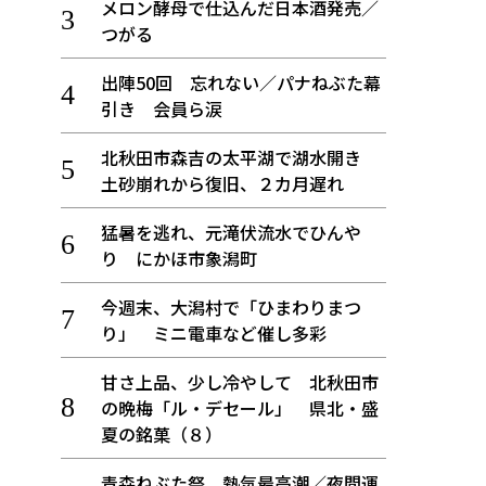
メロン酵母で仕込んだ日本酒発売／
つがる
出陣50回 忘れない／パナねぶた幕
引き 会員ら涙
北秋田市森吉の太平湖で湖水開き
土砂崩れから復旧、２カ月遅れ
猛暑を逃れ、元滝伏流水でひんや
り にかほ市象潟町
今週末、大潟村で「ひまわりまつ
り」 ミニ電車など催し多彩
甘さ上品、少し冷やして 北秋田市
の晩梅「ル・デセール」 県北・盛
夏の銘菓（８）
青森ねぶた祭 熱気最高潮／夜間運