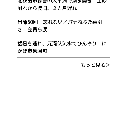
北秋田市森吉の太平湖で湖水開き 土砂
崩れから復旧、２カ月遅れ
出陣50回 忘れない／パナねぶた幕引
き 会員ら涙
猛暑を逃れ、元滝伏流水でひんやり に
かほ市象潟町
もっと見る＞