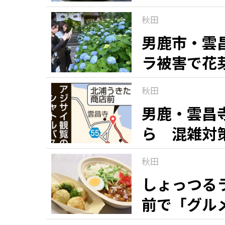
秋田
男鹿市・雲
ラ被害で花
秋田
男鹿・雲昌
ら 混雑対
秋田
しょっつる
前で「グル