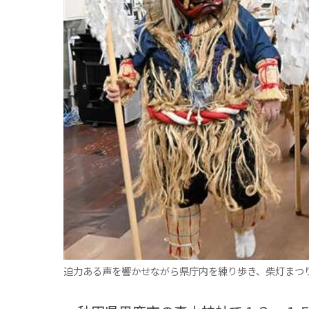
観る一覧
桜
花
紅葉
楽しむ一覧
まつり・イベント
聖地
おみやげ・特産
道の駅・産直
鉄道
アウトドア・レジャー
味わう一覧
麺類
ご当地グルメ
酒
スイーツ
癒す一覧
温泉
自然
宿泊
青森県
岩手県
秋田県
迫力ある声を響かせながら県庁内を練り歩き、柴灯まつ