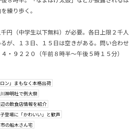
内を練り歩く。
千円（中学生以下無料）が必要。各日上限２千人
いるが、１３日、１５日は空きがある。問い合わせ
２４・９２２０（午前８時半～午後５時１５分）
メロン」まもなく本格出荷
船川神明社で例大祭
周辺の飲食店情報を紹介
親子登場に「かわいい」と歓声
鹿市の船木さん宅