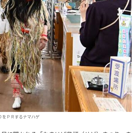
りをＰＲするナマハゲ