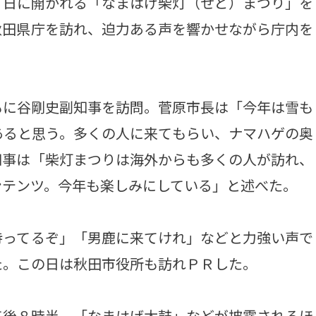
日に開かれる「なまはげ柴灯（せど）まつり」を
秋田県庁を訪れ、迫力ある声を響かせながら庁内を
に谷剛史副知事を訪問。菅原市長は「今年は雪も
あると思う。多くの人に来てもらい、ナマハゲの奥
知事は「柴灯まつりは海外からも多くの人が訪れ、
ンテンツ。今年も楽しみにしている」と述べた。
ってるぞ」「男鹿に来てけれ」などと力強い声で
た。この日は秋田市役所も訪れＰＲした。
後８時半。「なまはげ太鼓」などが披露されるほ