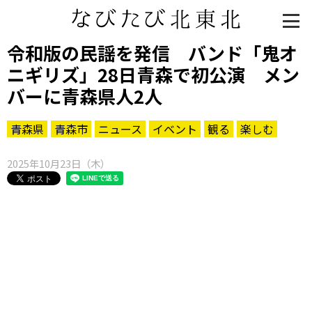
令和版の民謡を発信 バンド「鬼オ
ニギリズ」28日青森で初公演 メン
バーに青森県人2人
青森県
青森市
ニュース
イベント
観る
楽しむ
2025年10月23日（木）
知る一覧
世界遺産
文化・歴史
パワースポット
ミステリー
観る一覧
桜
花
紅葉
楽しむ一覧
まつり・イベント
聖地
おみやげ・特産
道の駅・産直
鉄道
アウトドア・レジャー