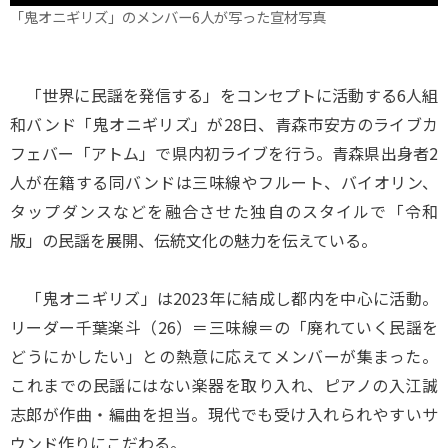
「鬼オニギリズ」のメンバー6人が写った宣材写真
「世界に民謡を発信する」をコンセプトに活動する6人組
和バンド「鬼オニギリズ」が28日、青森市安方のライブカ
フェバー「アトム」で県内初ライブを行う。青森県出身者2
人が在籍する同バンドは三味線やフルート、バイオリン、
タップダンスなどを融合させた独自のスタイルで「令和
版」の民謡を展開、伝統文化の魅力を伝えている。
「鬼オニギリズ」は2023年に結成し都内を中心に活動。
リーダー千葉楽斗（26）＝三味線＝の「廃れていく民謡を
どうにかしたい」との熱意に応えてメンバーが集まった。
これまでの民謡にはない楽器を取り入れ、ピアノの入江誠
志郎が作曲・編曲を担当。現代でも受け入れられやすいサ
ウンド作りにこだわる。