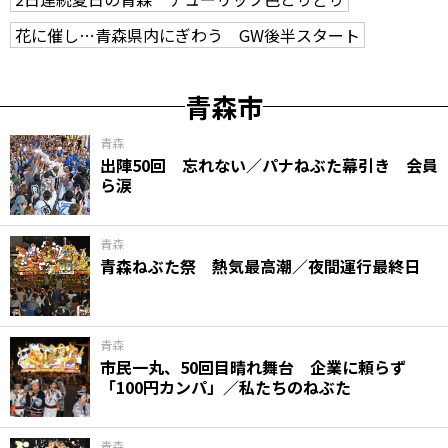
花に催し…青森県内にぎわう GW後半スタート
青森市
青森
出陣50回 忘れない／パナねぶた幕引き 会員
ら涙
青森
青森ねぶた祭 熱気最高潮／夜間運行最終日
青森
市民一丸、50回目晴れ舞台 企業に頼らず
「100円カンパ」／私たちのねぶた
青森