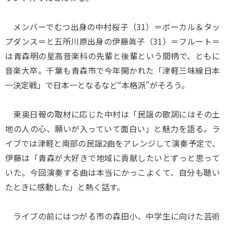
メンバーでむつ出身の中村桜子（31）＝ボーカル＆タッ
プダンス＝と五所川原出身の伊藤眞子（31）＝フルート＝
は青森明の星高音楽科の先輩と後輩という間柄で、ともに
音楽大卒。千葉も青森市で今年開かれた「津軽三味線日本
一決定戦」で日本一となるなど“本格派”がそろう。
東奥日報の取材に応じた中村は「民謡の歌詞にはその土
地の人の心、願いが入っていて面白い」と魅力を語る。ラ
イブでは津軽と南部の民謡2曲をアレンジして演奏予定で、
伊藤は「青森が大好きで地域に貢献したいとずっと思って
いた。今回演奏する曲は本当にかっこよくて、自分も聴い
たときに感動した」と熱く話す。
ライブの前にはつがる市の森田小、中学生に向けた芸術