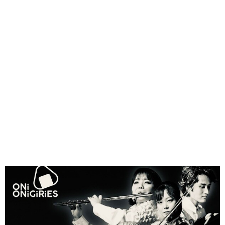
味わう一覧
麺類
ご当地グルメ
酒
スイーツ
癒す一覧
温泉
自然
宿泊
青森県
岩手県
秋田県