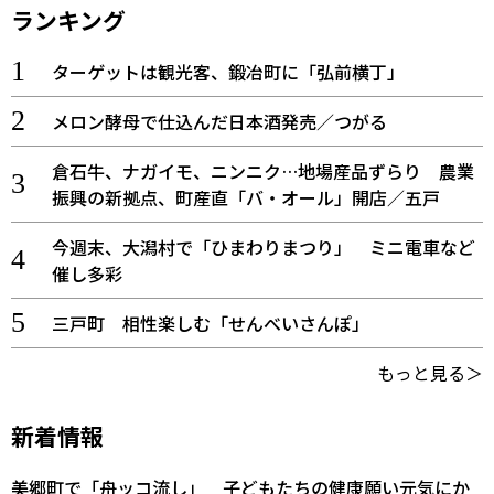
ランキング
ターゲットは観光客、鍛冶町に「弘前横丁」
メロン酵母で仕込んだ日本酒発売／つがる
倉石牛、ナガイモ、ニンニク…地場産品ずらり 農業
振興の新拠点、町産直「バ・オール」開店／五戸
今週末、大潟村で「ひまわりまつり」 ミニ電車など
催し多彩
三戸町 相性楽しむ「せんべいさんぽ」
もっと見る＞
新着情報
美郷町で「舟ッコ流し」 子どもたちの健康願い元気にか