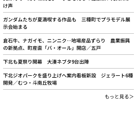
け声
ガンダムたちが夏満喫する作品も 三種町でプラモデル展
示会始まる
倉石牛、ナガイモ、ニンニク…地場産品ずらり 農業振興
の新拠点、町産直「バ・オール」開店／五戸
下北も夏祭り開幕 大湊ネブタ9台出陣
下北ジオパークを盛り上げへ案内看板新設 ジェラート6種
開発／むつ・斗南丘牧場
もっと見る＞