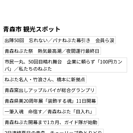
青森市 観光スポット
出陣50回 忘れない／パナねぶた幕引き 会員ら涙
青森ねぶた祭 熱気最高潮／夜間運行最終日
市民一丸、50回目晴れ舞台 企業に頼らず「100円カン
パ」／私たちのねぶた
ねぶた名人・竹浪さん、橋本に新拠点
青森窯出しアップルパイが総合グランプリ
青森県美20周年展「装飾する魂」11日開幕
一筆入魂 命宿す／青森ねぶた「目入れ」
青森ねぶた開幕まで1カ月、ガイド隊が始動
2日連続夏日の青森 チューリップ色とりどり