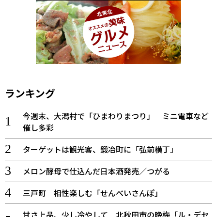
ランキング
今週末、大潟村で「ひまわりまつり」 ミニ電車など
催し多彩
ターゲットは観光客、鍛冶町に「弘前横丁」
メロン酵母で仕込んだ日本酒発売／つがる
三戸町 相性楽しむ「せんべいさんぽ」
甘さ上品、少し冷やして 北秋田市の晩梅「ル・デセ