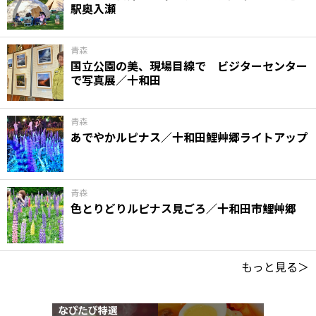
駅奥入瀬
青森
国立公園の美、現場目線で ビジターセンター
で写真展／十和田
青森
あでやかルピナス／十和田鯉艸郷ライトアップ
青森
色とりどりルピナス見ごろ／十和田市鯉艸郷
もっと見る＞