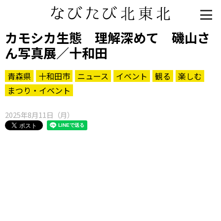
カモシカ生態 理解深めて 磯山さ
ん写真展／十和田
青森県
十和田市
ニュース
イベント
観る
楽しむ
まつり・イベント
2025年8月11日（月）
知る一覧
世界遺産
文化・歴史
パワースポット
ミステリー
観る一覧
桜
花
紅葉
楽しむ一覧
まつり・イベント
聖地
おみやげ・特産
道の駅・産直
鉄道
アウトドア・レジャー