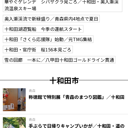
華やぐゲレンデ シバザクラ見ごろ／十和田・奥入瀬渓
流温泉スキー場
奥入瀬渓流で新緑盛り／青森県内4地点で夏日
十和田湖遊覧船 今季の運航スタート
十和田「さくら応援隊」始動／元TMG集結
十和田・官庁街 桜156本見ごろ
雪の回廊 一本に／八甲田十和田ゴールドライン貫通
十和田市
青森
称徳館で特別展「青森のまつり図鑑」／十和田
青森
手ぶらで日帰りキャンプいかが／十和田・道の