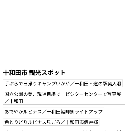
十和田市 観光スポット
手ぶらで日帰りキャンプいかが／十和田・道の駅奥入瀬
国立公園の美、現場目線で ビジターセンターで写真展
／十和田
あでやかルピナス／十和田鯉艸郷ライトアップ
色とりどりルピナス見ごろ／十和田市鯉艸郷