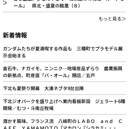
ール」 県北・盛夏の銘菓（８）
もっと見る＞
新着情報
ガンダムたちが夏満喫する作品も 三種町でプラモデル展
示会始まる
倉石牛、ナガイモ、ニンニク…地場産品ずらり 農業振興
の新拠点、町産直「バ・オール」開店／五戸
下北も夏祭り開幕 大湊ネブタ9台出陣
下北ジオパークを盛り上げへ案内看板新設 ジェラート6種
開発／むつ・斗南丘牧場
酒かす風味、フランス流 八峰町のＬＡＢＯ ａｎｄ Ｃ
ＡＦＥ ＹＡＭＡＭＯＴＯ「マカロン『シラカミ』」」