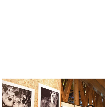
味わう一覧
麺類
ご当地グルメ
酒
スイーツ
癒す一覧
温泉
自然
宿泊
青森県
岩手県
秋田県