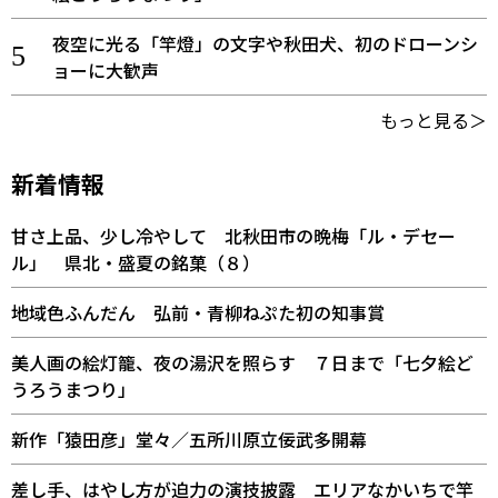
夜空に光る「竿燈」の文字や秋田犬、初のドローンシ
ョーに大歓声
もっと見る＞
新着情報
甘さ上品、少し冷やして 北秋田市の晩梅「ル・デセー
ル」 県北・盛夏の銘菓（８）
地域色ふんだん 弘前・青柳ねぷた初の知事賞
美人画の絵灯籠、夜の湯沢を照らす ７日まで「七夕絵ど
うろうまつり」
新作「猿田彦」堂々／五所川原立佞武多開幕
差し手、はやし方が迫力の演技披露 エリアなかいちで竿