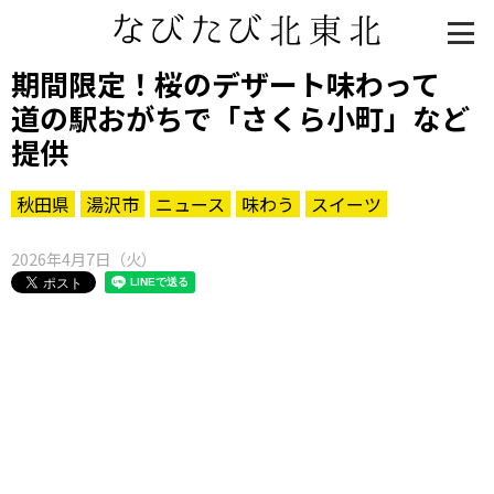
期間限定！桜のデザート味わって
道の駅おがちで「さくら小町」など
提供
秋田県
湯沢市
ニュース
味わう
スイーツ
2026年4月7日（火）
知る一覧
世界遺産
文化・歴史
パワースポット
ミステリー
観る一覧
桜
花
紅葉
楽しむ一覧
まつり・イベント
聖地
おみやげ・特産
道の駅・産直
鉄道
アウトドア・レジャー