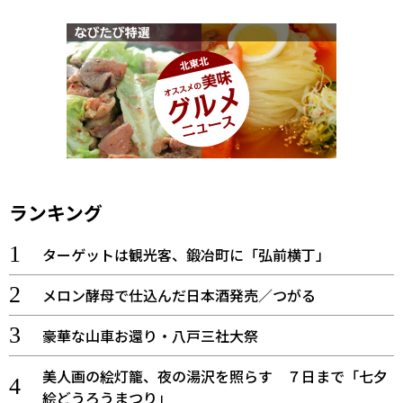
ランキング
ターゲットは観光客、鍛冶町に「弘前横丁」
メロン酵母で仕込んだ日本酒発売／つがる
豪華な山車お還り・八戸三社大祭
美人画の絵灯籠、夜の湯沢を照らす ７日まで「七夕
絵どうろうまつり」