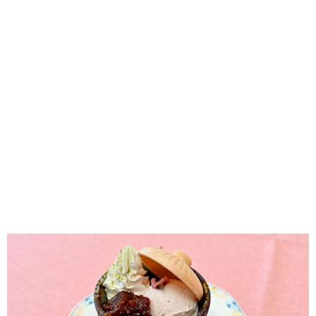
味わう一覧
麺類
ご当地グルメ
酒
スイーツ
癒す一覧
温泉
自然
宿泊
青森県
岩手県
秋田県