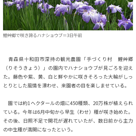
鯉艸郷で咲き誇るハナショウブ＝3日午前
青森県十和田市深持の観光農園「手づくり村 鯉艸郷
（りそうきょう）」の園内でハナショウブが見ごろを迎え
た。藤色や紫、黄、白と鮮やかに咲きそろった大輪がしっ
とりとした風情を漂わせ、来園者の目を楽しませている。
園では約1ヘクタールの畑に450種類、20万株が植えられ
ている。今年は6月中旬から早生（わせ）種が咲き始めた。
その後、日照不足で開花が遅れていたが、数日前から主力
の中生種が満開になったという。