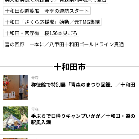
十和田湖遊覧船 今季の運航スタート
十和田「さくら応援隊」始動／元TMG集結
十和田・官庁街 桜156本見ごろ
雪の回廊 一本に／八甲田十和田ゴールドライン貫通
十和田市
青森
称徳館で特別展「青森のまつり図鑑」／十和田
青森
手ぶらで日帰りキャンプいかが／十和田・道の
駅奥入瀬