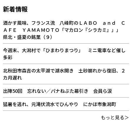
新着情報
酒かす風味、フランス流 八峰町のＬＡＢＯ ａｎｄ Ｃ
ＡＦＥ ＹＡＭＡＭＯＴＯ「マカロン『シラカミ』」」
県北・盛夏の銘菓（９）
今週末、大潟村で「ひまわりまつり」 ミニ電車など催し
多彩
北秋田市森吉の太平湖で湖水開き 土砂崩れから復旧、２
カ月遅れ
出陣50回 忘れない／パナねぶた幕引き 会員ら涙
猛暑を逃れ、元滝伏流水でひんやり にかほ市象潟町
もっと見る＞