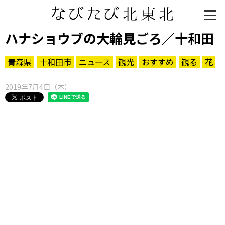
ハナショウブの大輪見ごろ／十和田
青森県
十和田市
ニュース
観光
おすすめ
観る
花
2019年7月4日（木）
知る一覧
世界遺産
文化・歴史
パワースポット
ミステリー
観る一覧
桜
花
紅葉
楽しむ一覧
まつり・イベント
聖地
おみやげ・特産
道の駅・産直
鉄道
アウトドア・レジャー