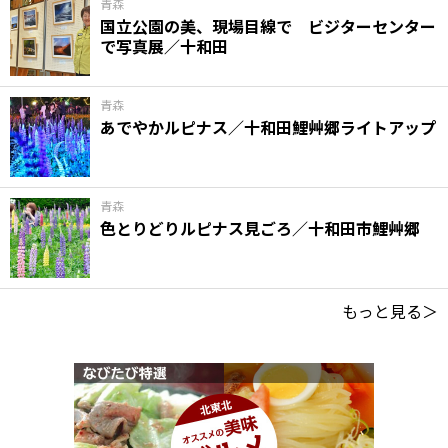
青森
国立公園の美、現場目線で ビジターセンター
で写真展／十和田
青森
あでやかルピナス／十和田鯉艸郷ライトアップ
青森
色とりどりルピナス見ごろ／十和田市鯉艸郷
もっと見る＞