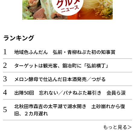
ランキング
地域色ふんだん 弘前・青柳ねぷた初の知事賞
ターゲットは観光客、鍛冶町に「弘前横丁」
メロン酵母で仕込んだ日本酒発売／つがる
出陣50回 忘れない／パナねぶた幕引き 会員ら涙
北秋田市森吉の太平湖で湖水開き 土砂崩れから復
旧、２カ月遅れ
もっと見る＞