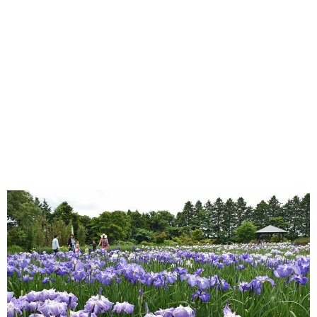
味わう一覧
麺類
ご当地グルメ
酒
スイーツ
癒す一覧
温泉
自然
宿泊
青森県
岩手県
秋田県