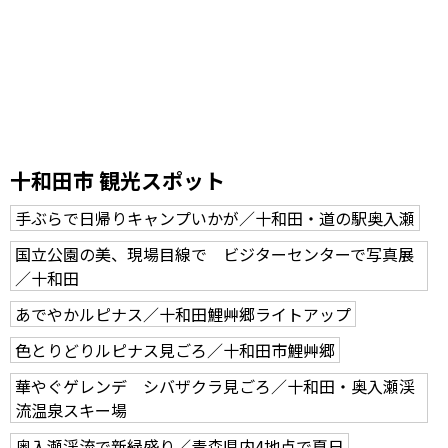
十和田市 観光スポット
手ぶらで日帰りキャンプいかが／十和田・道の駅奥入瀬
国立公園の美、現場目線で ビジターセンターで写真展
／十和田
あでやかルピナス／十和田鯉艸郷ライトアップ
色とりどりルピナス見ごろ／十和田市鯉艸郷
華やぐゲレンデ シバザクラ見ごろ／十和田・奥入瀬渓
流温泉スキー場
奥入瀬渓流で新緑盛り／青森県内4地点で夏日