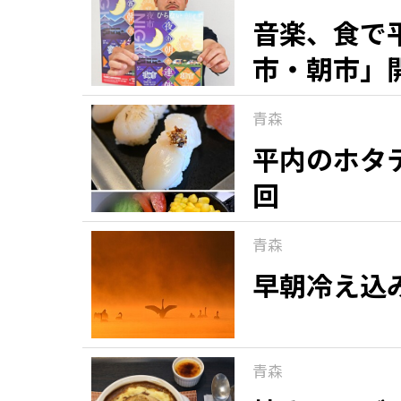
音楽、食で平
市・朝市」
青森
平内のホタ
回
青森
早朝冷え込
青森