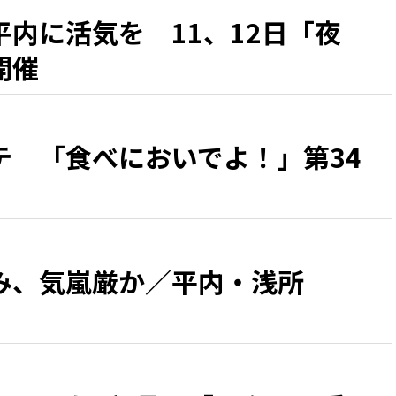
内に活気を 11、12日「夜
開催
テ 「食べにおいでよ！」第34
み、気嵐厳か／平内・浅所