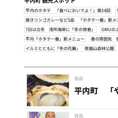
平内町 観光スポット
平内のホタテ 「食べにおいでよ！」第34回
焼きリンゴカレーなど5品 「ホタテ一番」新メ
7日は立冬 浅所海岸に「冬の使者」
GMUの
平内「ホタテ一番」新メニュー
春の雰囲気 
イルミとともに「冬の花展」 夜越山森林公園
青森
平内町 「
青森