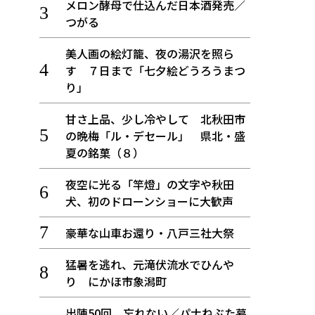
メロン酵母で仕込んだ日本酒発売／
つがる
美人画の絵灯籠、夜の湯沢を照ら
す ７日まで「七夕絵どうろうまつ
り」
甘さ上品、少し冷やして 北秋田市
の晩梅「ル・デセール」 県北・盛
夏の銘菓（８）
夜空に光る「竿燈」の文字や秋田
犬、初のドローンショーに大歓声
豪華な山車お還り・八戸三社大祭
猛暑を逃れ、元滝伏流水でひんや
り にかほ市象潟町
出陣50回 忘れない／パナねぶた幕