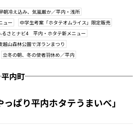
早朝冷え込み、気嵐厳か／平内・浅所
ニュー
中学生考案「ホタテオムライス」限定販売
ふるさとナビ4 平内・ホタテ新メニュー
夜越山森林公園で洋ランまつり
立冬の朝、冬の使者羽休め／平内
平内町
やっぱり平内ホタテうまいべ」