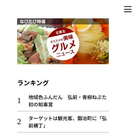
ランキング
地域色ふんだん 弘前・青柳ねぷた
初の知事賞
ターゲットは観光客、鍛冶町に「弘
前横丁」