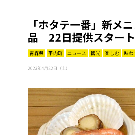
「ホタテ一番」新メニ
品 22日提供スター
青森県
平内町
ニュース
観光
楽しむ
味わ
2023年4月22日（土）
知る一覧
世界遺産
文化・歴史
パワースポット
ミステリー