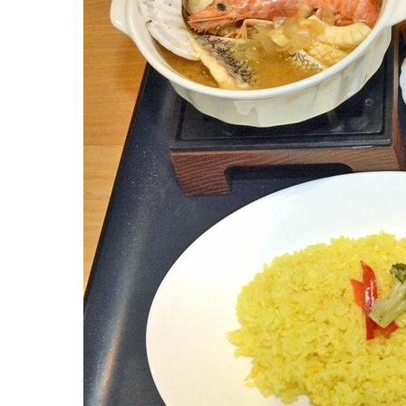
観る一覧
桜
花
紅葉
楽しむ一覧
まつり・イベント
聖地
おみやげ・特産
道の駅・産直
鉄道
アウトドア・レジャー
味わう一覧
麺類
ご当地グルメ
酒
スイーツ
癒す一覧
温泉
自然
宿泊
青森県
岩手県
秋田県