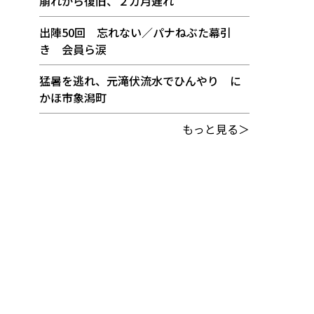
崩れから復旧、２カ月遅れ
出陣50回 忘れない／パナねぶた幕引
き 会員ら涙
猛暑を逃れ、元滝伏流水でひんやり に
かほ市象潟町
もっと見る＞