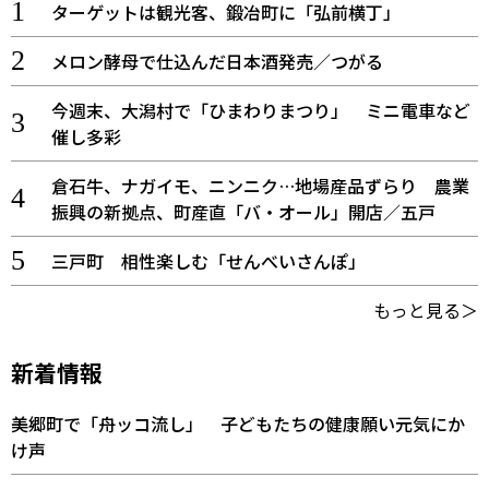
ターゲットは観光客、鍛冶町に「弘前横丁」
メロン酵母で仕込んだ日本酒発売／つがる
今週末、大潟村で「ひまわりまつり」 ミニ電車など
催し多彩
倉石牛、ナガイモ、ニンニク…地場産品ずらり 農業
振興の新拠点、町産直「バ・オール」開店／五戸
三戸町 相性楽しむ「せんべいさんぽ」
もっと見る＞
新着情報
美郷町で「舟ッコ流し」 子どもたちの健康願い元気にか
け声