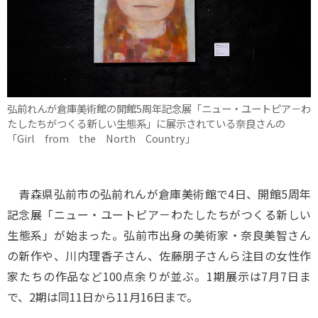
弘前れんが倉庫美術館の開館5周年記念展「ニュー・ユートピア－わ
たしたちがつくる新しい生態系」に展示されている奈良さんの
「Girl from the North Country」
青森県弘前市の弘前れんが倉庫美術館で4日、開館5周年
記念展「ニュー・ユートピア－わたしたちがつくる新しい
生態系」が始まった。弘前市出身の美術家・奈良美智さん
の新作や、川内理香子さん、佐藤朋子さんら注目の女性作
家たちの作品など100点余りが並ぶ。1期展示は7月7日ま
で、2期は同11日から11月16日まで。