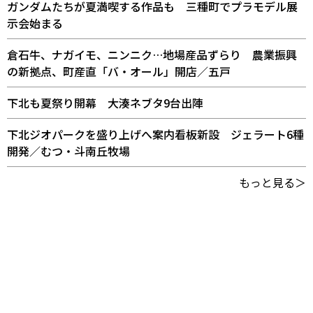
ガンダムたちが夏満喫する作品も 三種町でプラモデル展
示会始まる
倉石牛、ナガイモ、ニンニク…地場産品ずらり 農業振興
の新拠点、町産直「バ・オール」開店／五戸
下北も夏祭り開幕 大湊ネブタ9台出陣
下北ジオパークを盛り上げへ案内看板新設 ジェラート6種
開発／むつ・斗南丘牧場
もっと見る＞