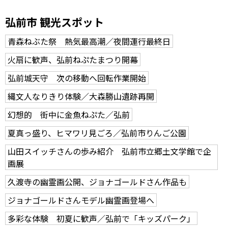
弘前市 観光スポット
青森ねぶた祭 熱気最高潮／夜間運行最終日
火扇に歓声、弘前ねぷたまつり開幕
弘前城天守 次の移動へ回転作業開始
縄文人なりきり体験／大森勝山遺跡再開
幻想的 街中に金魚ねぷた／弘前
夏真っ盛り、ヒマワリ見ごろ／弘前市りんご公園
山田スイッチさんの歩み紹介 弘前市立郷土文学館で企
画展
久渡寺の幽霊画公開、ジョナゴールドさん作品も
ジョナゴールドさんモデル幽霊画登場へ
多彩な体験 初夏に歓声／弘前で「キッズパーク」