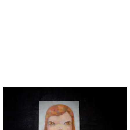
味わう一覧
麺類
ご当地グルメ
酒
スイーツ
癒す一覧
温泉
自然
宿泊
青森県
岩手県
秋田県