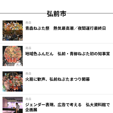
弘前市
青森
青森ねぶた祭 熱気最高潮／夜間運行最終日
青森
地域色ふんだん 弘前・青柳ねぷた初の知事賞
青森
火扇に歓声、弘前ねぷたまつり開幕
青森
ジェンダー表現、広告で考える 弘大資料館で
企画展