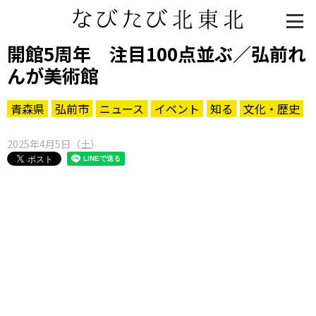
開館5周年 注目100点並ぶ／弘前れ
んが美術館
青森県
弘前市
ニュース
イベント
知る
文化・歴史
2025年4月5日（土）
知る一覧
世界遺産
文化・歴史
パワースポット
ミステリー
観る一覧
桜
花
紅葉
楽しむ一覧
まつり・イベント
聖地
おみやげ・特産
道の駅・産直
鉄道
アウトドア・レジャー