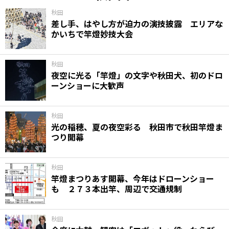
秋田
差し手、はやし方が迫力の演技披露 エリアな
かいちで竿燈妙技大会
秋田
夜空に光る「竿燈」の文字や秋田犬、初のドロ
ーンショーに大歓声
秋田
光の稲穂、夏の夜空彩る 秋田市で秋田竿燈ま
つり開幕
秋田
竿燈まつりあす開幕、今年はドローンショー
も ２７３本出竿、周辺で交通規制
秋田