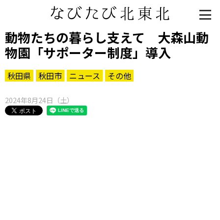
動物たちの暮らし支えて 大森山動
物園「サポーター制度」導入
秋田県
秋田市
ニュース
その他
2024年8月24日（土）
知る一覧
世界遺産
文化・歴史
パワースポット
ミステリー
観る一覧
桜
花
紅葉
楽しむ一覧
まつり・イベント
聖地
おみやげ・特産
道の駅・産直
鉄道
アウトドア・レジャー