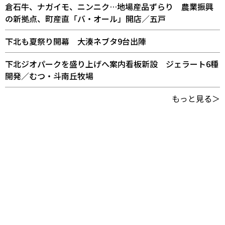
倉石牛、ナガイモ、ニンニク…地場産品ずらり 農業振興
の新拠点、町産直「バ・オール」開店／五戸
下北も夏祭り開幕 大湊ネブタ9台出陣
下北ジオパークを盛り上げへ案内看板新設 ジェラート6種
開発／むつ・斗南丘牧場
もっと見る＞