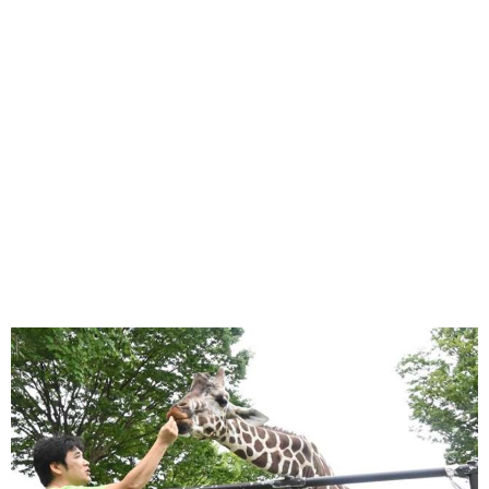
味わう一覧
麺類
ご当地グルメ
酒
スイーツ
癒す一覧
温泉
自然
宿泊
青森県
岩手県
秋田県