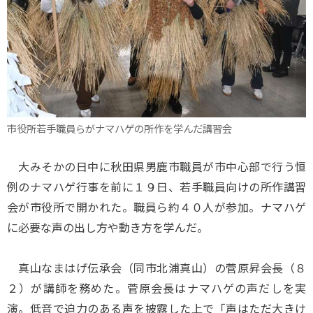
市役所若手職員らがナマハゲの所作を学んだ講習会
大みそかの日中に秋田県男鹿市職員が市中心部で行う恒
例のナマハゲ行事を前に１９日、若手職員向けの所作講習
会が市役所で開かれた。職員ら約４０人が参加。ナマハゲ
に必要な声の出し方や動き方を学んだ。
真山なまはげ伝承会（同市北浦真山）の菅原昇会長（８
２）が講師を務めた。菅原会長はナマハゲの声だしを実
演。低音で迫力のある声を披露した上で「声はただ大きけ