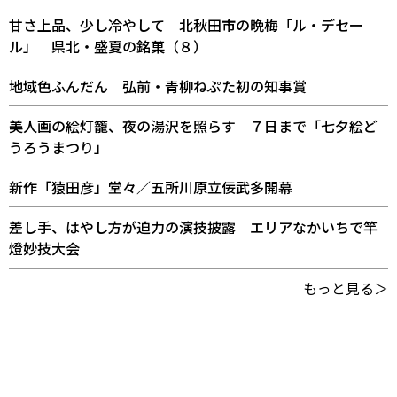
甘さ上品、少し冷やして 北秋田市の晩梅「ル・デセー
ル」 県北・盛夏の銘菓（８）
地域色ふんだん 弘前・青柳ねぷた初の知事賞
美人画の絵灯籠、夜の湯沢を照らす ７日まで「七夕絵ど
うろうまつり」
新作「猿田彦」堂々／五所川原立佞武多開幕
差し手、はやし方が迫力の演技披露 エリアなかいちで竿
燈妙技大会
もっと見る＞