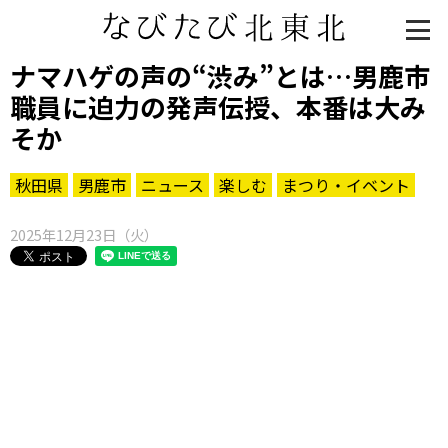
ナマハゲの声の“渋み”とは…男鹿市
職員に迫力の発声伝授、本番は大み
そか
秋田県
男鹿市
ニュース
楽しむ
まつり・イベント
2025年12月23日（火）
知る一覧
世界遺産
文化・歴史
パワースポット
ミステリー
観る一覧
桜
花
紅葉
楽しむ一覧
まつり・イベント
聖地
おみやげ・特産
道の駅・産直
鉄道
アウトドア・レジャー