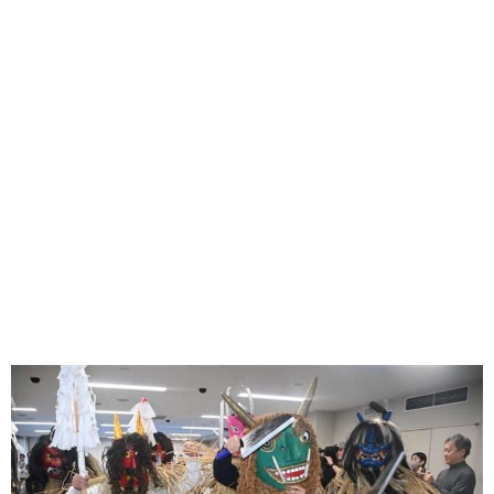
味わう一覧
麺類
ご当地グルメ
酒
スイーツ
癒す一覧
温泉
自然
宿泊
青森県
岩手県
秋田県