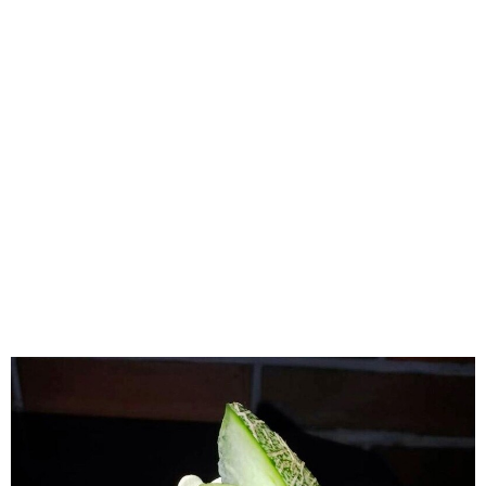
味わう一覧
麺類
ご当地グルメ
酒
スイーツ
癒す一覧
温泉
自然
宿泊
青森県
岩手県
秋田県