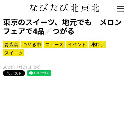
東京のスイーツ、地元でも メロン
フェアで4品／つがる
青森県
つがる市
ニュース
イベント
味わう
スイーツ
2024年7月24日（水）
知る一覧
世界遺産
文化・歴史
パワースポット
ミステリー
観る一覧
桜
花
紅葉
楽しむ一覧
まつり・イベント
聖地
おみやげ・特産
道の駅・産直
鉄道
アウトドア・レジャー