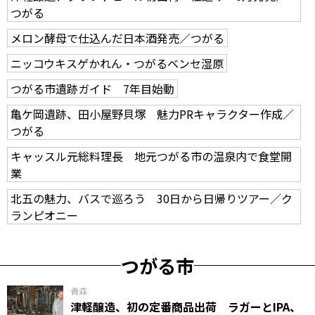
つがる
メロン酵母で仕込んだ日本酒発売／つがる
ニッコウキスゲかれん・つがるベンセ湿原
つがる市遺跡ガイド 7年目始動
亀ケ岡遺跡、田小屋野貝塚 魅力PRキャラクター作成／
つがる
キャッスル元総料理長 地元つがる市の温泉内で食堂開
業
北五の魅力、バスで巡ろう 30日から日帰りツアー／ク
ランピオニー
つがる市
青森
津軽醸造、初の定番商品出荷 ラガーとIPA、