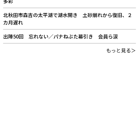
多彩
北秋田市森吉の太平湖で湖水開き 土砂崩れから復旧、２
カ月遅れ
出陣50回 忘れない／パナねぶた幕引き 会員ら涙
もっと見る＞