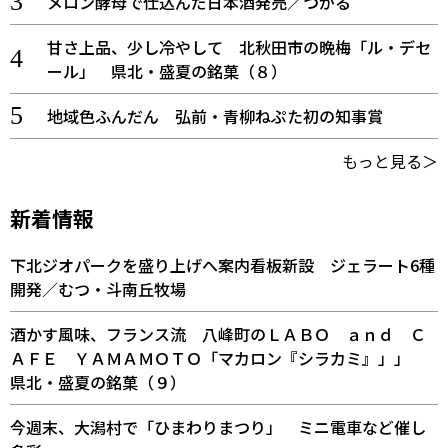
メロン酵母で仕込んだ日本酒発売／つがる
甘さ上品、少し冷やして 北秋田市の晩梅「ル・デセ
ール」 県北・盛夏の銘菓（８）
地域色ふんだん 弘前・青柳ねぷた初の知事賞
もっと見る＞
新着情報
下北ジオパークを盛り上げへ案内看板新設 ジェラート6種
開発／むつ・斗南丘牧場
酒かす風味、フランス流 八峰町のＬＡＢＯ ａｎｄ Ｃ
ＡＦＥ ＹＡＭＡＭＯＴＯ「マカロン『シラカミ』」」
県北・盛夏の銘菓（９）
今週末、大潟村で「ひまわりまつり」 ミニ電車など催し