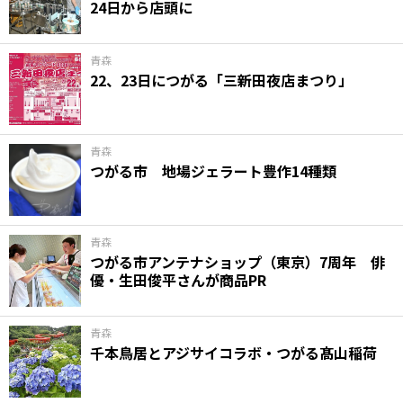
24日から店頭に
青森
22、23日につがる「三新田夜店まつり」
青森
つがる市 地場ジェラート豊作14種類
青森
つがる市アンテナショップ（東京）7周年 俳
優・生田俊平さんが商品PR
青森
千本鳥居とアジサイコラボ・つがる髙山稲荷