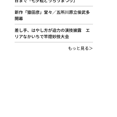
日まで「七夕絵どうろうまつり」
新作「猿田彦」堂々／五所川原立佞武多
開幕
差し手、はやし方が迫力の演技披露 エ
リアなかいちで竿燈妙技大会
もっと見る＞