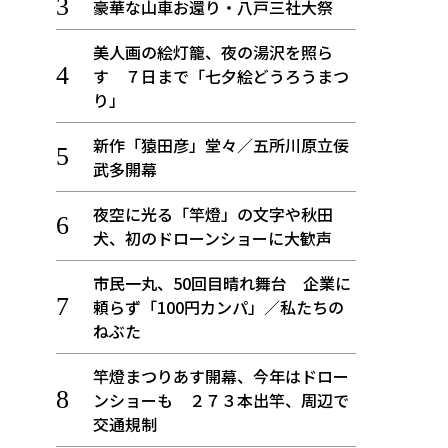
豪華な山車お還り・八戸三社大祭
美人画の絵灯籠、夜の湯沢を照ら
す ７日まで「七夕絵どうろうまつ
り」
新作「猿田彦」堂々／五所川原立佞
武多開幕
夜空に光る「竿燈」の文字や秋田
犬、初のドローンショーに大歓声
市民一丸、50回目晴れ舞台 企業に
頼らず「100円カンパ」／私たちの
ねぶた
竿燈まつりあす開幕、今年はドロー
ンショーも ２７３本出竿、周辺で
交通規制