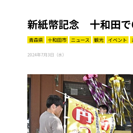
新紙幣記念 十和田で
青森県
十和田市
ニュース
観光
イベント
2024年7月3日（水）
知る一覧
世界遺産
文化・歴史
パワースポット
ミステリー