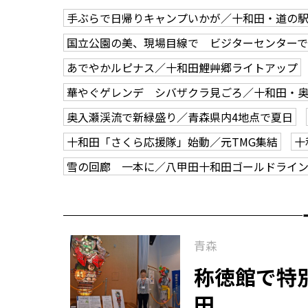
手ぶらで日帰りキャンプいかが／十和田・道の
国立公園の美、現場目線で ビジターセンター
あでやかルピナス／十和田鯉艸郷ライトアップ
華やぐゲレンデ シバザクラ見ごろ／十和田・
奥入瀬渓流で新緑盛り／青森県内4地点で夏日
十和田「さくら応援隊」始動／元TMG集結
十
雪の回廊 一本に／八甲田十和田ゴールドライ
青森
称徳館で特
田