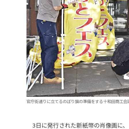
観る一覧
桜
花
紅葉
楽しむ一覧
まつり・イベント
聖地
おみやげ・特産
道の駅・産直
鉄道
アウトドア・レジャー
味わう一覧
麺類
ご当地グルメ
酒
スイーツ
癒す一覧
温泉
自然
宿泊
青森県
岩手県
秋田県
官庁街通りに立てるのぼり旗の準備をする十和田商工会
3日に発行された新紙幣の肖像画に、