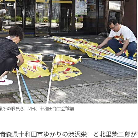
議所の職員ら＝2日、十和田商工会館前
青森県十和田市ゆかりの渋沢栄一と北里柴三郎が