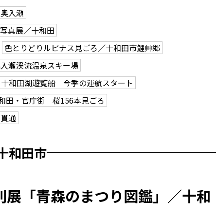
駅奥入瀬
で写真展／十和田
色とりどりルピナス見ごろ／十和田市鯉艸郷
奥入瀬渓流温泉スキー場
十和田湖遊覧船 今季の運航スタート
和田・官庁街 桜156本見ごろ
ン貫通
十和田市
別展「青森のまつり図鑑」／十和