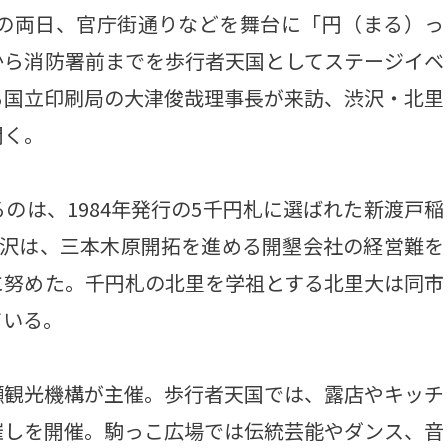
7の両日、官庁街通りなどを舞台に「円（まる）っ
から消防署前までを歩行者天国としてステージイベ
る国立印刷局の大津俊哉理事長が来訪、渋沢・北里
開く。
は、1984年発行の5千円札に選ばれた新渡戸稲
渋沢は、三本木原開拓を進める開墾会社の経営難を
に努めた。千円札の北里を学祖とする北里大は同市
ている。
観光機構が主催。歩行者天国では、露店やキッチ
催しを開催。駒っこ広場では伝統芸能やダンス、音