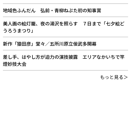
地域色ふんだん 弘前・青柳ねぷた初の知事賞
美人画の絵灯籠、夜の湯沢を照らす ７日まで「七夕絵ど
うろうまつり」
新作「猿田彦」堂々／五所川原立佞武多開幕
差し手、はやし方が迫力の演技披露 エリアなかいちで竿
燈妙技大会
もっと見る＞