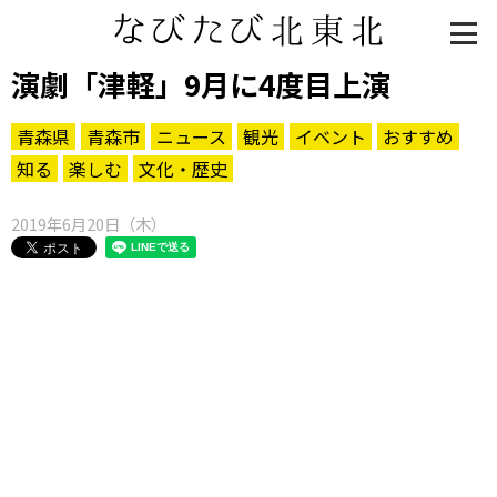
演劇「津軽」9月に4度目上演
青森県
青森市
ニュース
観光
イベント
おすすめ
知る
楽しむ
文化・歴史
2019年6月20日（木）
知る一覧
世界遺産
文化・歴史
パワースポット
ミステリー
観る一覧
桜
花
紅葉
楽しむ一覧
まつり・イベント
聖地
おみやげ・特産
道の駅・産直
鉄道
アウトドア・レジャー