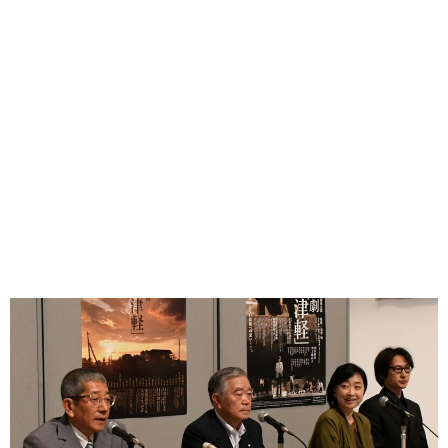
味わう一覧
麺類
ご当地グルメ
酒
スイーツ
癒す一覧
温泉
自然
宿泊
青森県
岩手県
秋田県