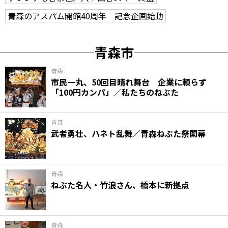
青森のアスパム開館40周年 記念企画始動
青森市
青森
市民一丸、50回目晴れ舞台 企業に頼らず
「100円カンパ」／私たちのねぶた
青森
武者勇壮、ハネト乱舞／青森ねぶた祭開幕
青森
ねぶた名人・竹浪さん、橋本に新拠点
青森