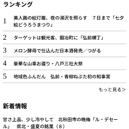
ランキング
美人画の絵灯籠、夜の湯沢を照らす ７日まで「七夕
絵どうろうまつり」
ターゲットは観光客、鍛冶町に「弘前横丁」
メロン酵母で仕込んだ日本酒発売／つがる
豪華な山車お還り・八戸三社大祭
地域色ふんだん 弘前・青柳ねぷた初の知事賞
もっと見る＞
新着情報
甘さ上品、少し冷やして 北秋田市の晩梅「ル・デセー
ル」 県北・盛夏の銘菓（８）