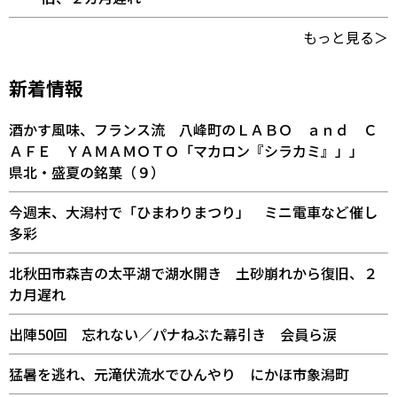
もっと見る＞
新着情報
酒かす風味、フランス流 八峰町のＬＡＢＯ ａｎｄ Ｃ
ＡＦＥ ＹＡＭＡＭＯＴＯ「マカロン『シラカミ』」」
県北・盛夏の銘菓（９）
今週末、大潟村で「ひまわりまつり」 ミニ電車など催し
多彩
北秋田市森吉の太平湖で湖水開き 土砂崩れから復旧、２
カ月遅れ
出陣50回 忘れない／パナねぶた幕引き 会員ら涙
猛暑を逃れ、元滝伏流水でひんやり にかほ市象潟町