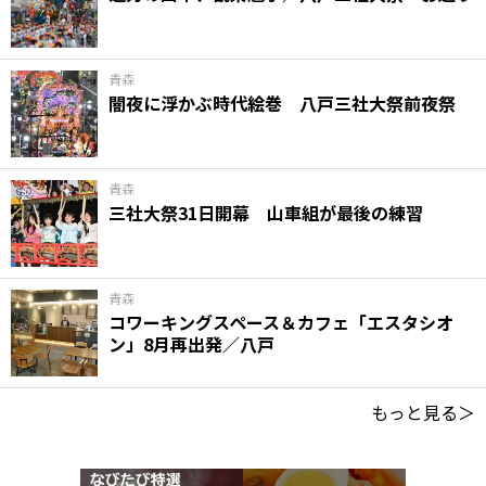
青森
闇夜に浮かぶ時代絵巻 八戸三社大祭前夜祭
青森
三社大祭31日開幕 山車組が最後の練習
青森
コワーキングスペース＆カフェ「エスタシオ
ン」8月再出発／八戸
もっと見る＞