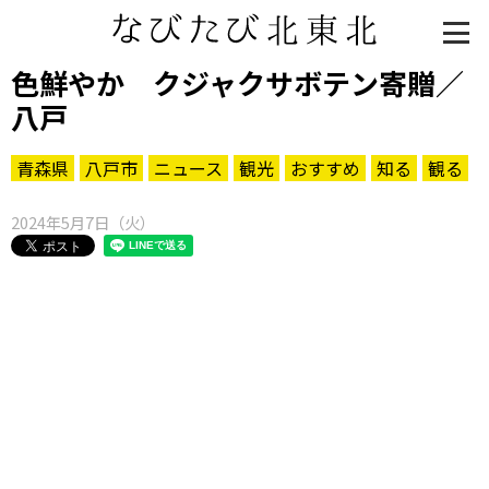
色鮮やか クジャクサボテン寄贈／
八戸
青森県
八戸市
ニュース
観光
おすすめ
知る
観る
2024年5月7日（火）
知る一覧
世界遺産
文化・歴史
パワースポット
ミステリー
観る一覧
桜
花
紅葉
楽しむ一覧
まつり・イベント
聖地
おみやげ・特産
道の駅・産直
鉄道
アウトドア・レジャー