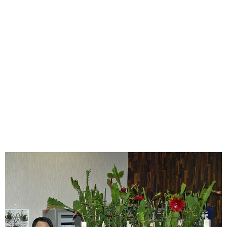
味わう一覧
麺類
ご当地グルメ
酒
スイーツ
癒す一覧
温泉
自然
宿泊
青森県
岩手県
秋田県