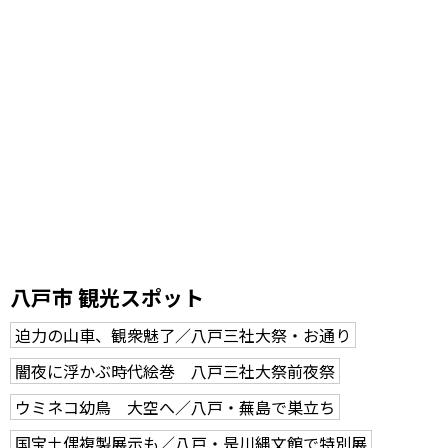
八戸市 観光スポット
迫力の山車、観衆魅了／八戸三社大祭・お通り
闇夜に浮かぶ時代絵巻 八戸三社大祭前夜祭
ウミネコ幼鳥 大空へ／八戸・蕪島で巣立ち
国宝土偶複製展示も／八戸・是川縄文館で特別展