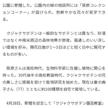
公園に寄贈した。公園内の緑の相談所には「笹原コレクシ
ョンコーナー」が設けられ、色鮮やかな花々が見学でき
る。
クジャクサボテンは一般的なサボテンとは異なり、砂漠
ではなく中南米周辺の森林地帯が原産。風通しのいい涼し
い環境を好み、開花日数が1～3日ほどと短く日中に開花す
るものが多い。
笹原さんは高校時代、生物科学部に在籍し植物に関心を
持った。30代後半の高校教諭時代、クジャクサボテンの花
の美しさに感銘を受けて栽培研究を始めた。現在は妻の典
子さん（77）とともに約100種類を自宅で栽培している。
4月28日、寄贈を記念して「クジャクサボテン園芸教室」