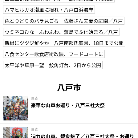
ハマヒルガオ潮風に揺れ・八戸白浜海岸
色とりどりのバラ見ごろ 佐藤さん夫妻の庭園／八戸
ウミネコひな ふわふわ、蕪島でふ化始まる／八戸
新緑にツツジ鮮やか 八戸南部氏庭園、18日まで公開
八食センター飲食店街改装、フードコートに
太平洋や草原一望 鮫角灯台、2日から公開
八戸市
青森
豪華な山車お還り・八戸三社大祭
青森
迫力の山車、観衆魅了／八戸三社大祭・お通り