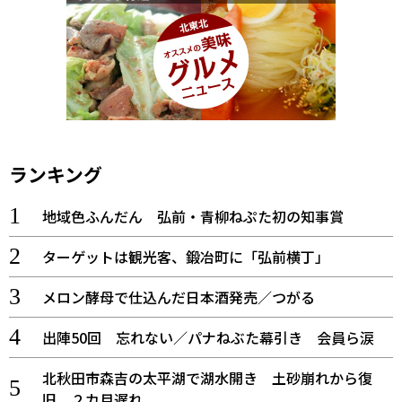
ランキング
地域色ふんだん 弘前・青柳ねぷた初の知事賞
ターゲットは観光客、鍛冶町に「弘前横丁」
メロン酵母で仕込んだ日本酒発売／つがる
出陣50回 忘れない／パナねぶた幕引き 会員ら涙
北秋田市森吉の太平湖で湖水開き 土砂崩れから復
旧、２カ月遅れ