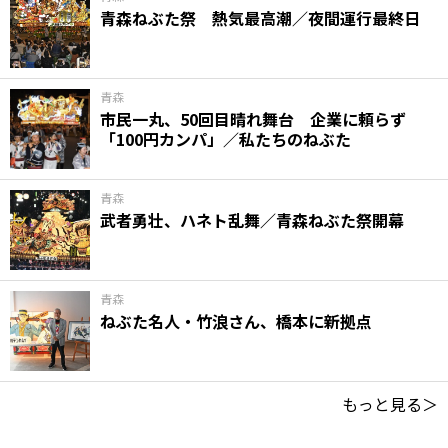
青森ねぶた祭 熱気最高潮／夜間運行最終日
青森
市民一丸、50回目晴れ舞台 企業に頼らず
「100円カンパ」／私たちのねぶた
青森
武者勇壮、ハネト乱舞／青森ねぶた祭開幕
青森
ねぶた名人・竹浪さん、橋本に新拠点
もっと見る＞