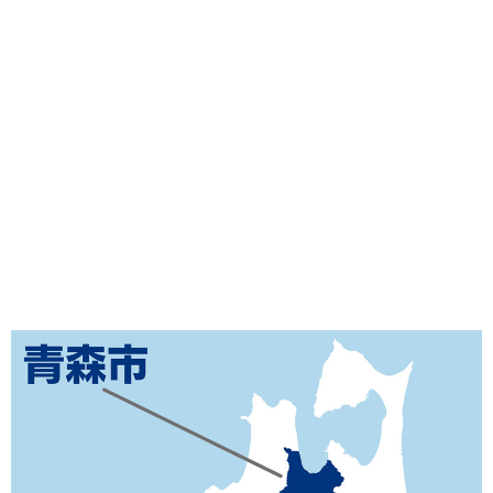
味わう一覧
麺類
ご当地グルメ
酒
スイーツ
癒す一覧
温泉
自然
宿泊
青森県
岩手県
秋田県