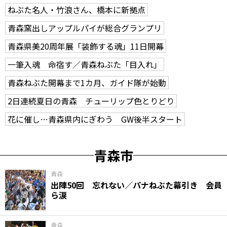
ねぶた名人・竹浪さん、橋本に新拠点
青森窯出しアップルパイが総合グランプリ
青森県美20周年展「装飾する魂」11日開幕
一筆入魂 命宿す／青森ねぶた「目入れ」
青森ねぶた開幕まで1カ月、ガイド隊が始動
2日連続夏日の青森 チューリップ色とりどり
花に催し…青森県内にぎわう GW後半スタート
青森市
青森
出陣50回 忘れない／パナねぶた幕引き 会員
ら涙
青森