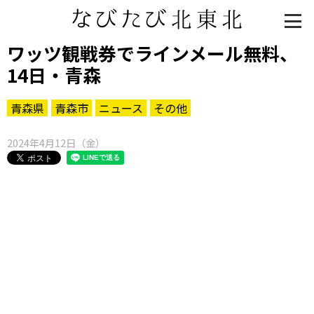
ワッツ観戦券でラインメール無料、
14日・青森
青森県
青森市
ニュース
その他
2024年4月12日（金）
知る一覧
世界遺産
文化・歴史
パワースポット
ミステリー
観る一覧
桜
花
紅葉
楽しむ一覧
まつり・イベント
聖地
おみやげ・特産
道の駅・産直
鉄道
アウトドア・レジャー