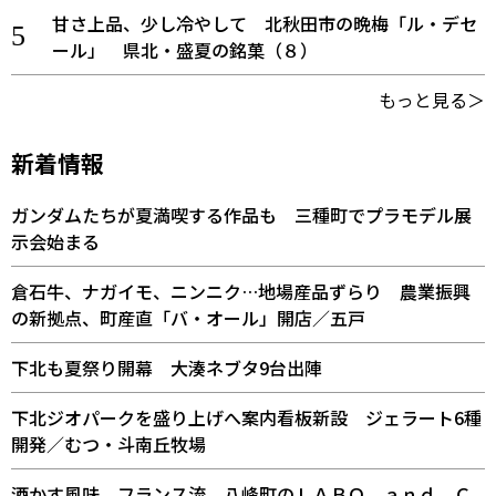
甘さ上品、少し冷やして 北秋田市の晩梅「ル・デセ
ール」 県北・盛夏の銘菓（８）
もっと見る＞
新着情報
ガンダムたちが夏満喫する作品も 三種町でプラモデル展
示会始まる
倉石牛、ナガイモ、ニンニク…地場産品ずらり 農業振興
の新拠点、町産直「バ・オール」開店／五戸
下北も夏祭り開幕 大湊ネブタ9台出陣
下北ジオパークを盛り上げへ案内看板新設 ジェラート6種
開発／むつ・斗南丘牧場
酒かす風味、フランス流 八峰町のＬＡＢＯ ａｎｄ Ｃ