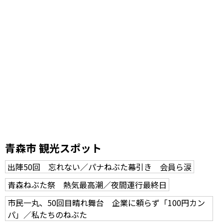
青森市 観光スポット
出陣50回 忘れない／パナねぶた幕引き 会員ら涙
青森ねぶた祭 熱気最高潮／夜間運行最終日
市民一丸、50回目晴れ舞台 企業に頼らず「100円カン
パ」／私たちのねぶた