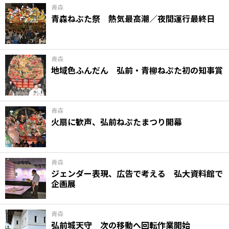
青森
青森ねぶた祭 熱気最高潮／夜間運行最終日
青森
地域色ふんだん 弘前・青柳ねぷた初の知事賞
青森
火扇に歓声、弘前ねぷたまつり開幕
青森
ジェンダー表現、広告で考える 弘大資料館で
企画展
青森
弘前城天守 次の移動へ回転作業開始