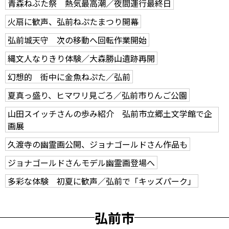
青森ねぶた祭 熱気最高潮／夜間運行最終日
火扇に歓声、弘前ねぷたまつり開幕
弘前城天守 次の移動へ回転作業開始
縄文人なりきり体験／大森勝山遺跡再開
幻想的 街中に金魚ねぷた／弘前
夏真っ盛り、ヒマワリ見ごろ／弘前市りんご公園
山田スイッチさんの歩み紹介 弘前市立郷土文学館で企
画展
久渡寺の幽霊画公開、ジョナゴールドさん作品も
ジョナゴールドさんモデル幽霊画登場へ
多彩な体験 初夏に歓声／弘前で「キッズパーク」
弘前市