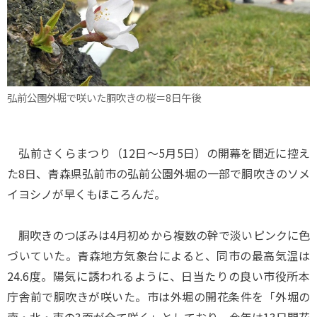
弘前公園外堀で咲いた胴吹きの桜＝8日午後
弘前さくらまつり（12日～5月5日）の開幕を間近に控え
た8日、青森県弘前市の弘前公園外堀の一部で胴吹きのソメ
イヨシノが早くもほころんだ。
胴吹きのつぼみは4月初めから複数の幹で淡いピンクに色
づいていた。青森地方気象台によると、同市の最高気温は
24.6度。陽気に誘われるように、日当たりの良い市役所本
庁舎前で胴吹きが咲いた。市は外堀の開花条件を「外堀の