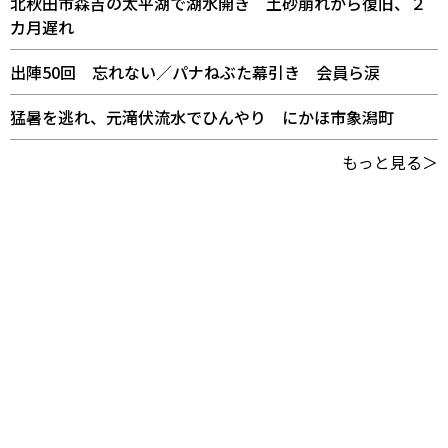
北秋田市森吉の太平湖で湖水開き 土砂崩れから復旧、２
カ月遅れ
出陣50回 忘れない／パナねぶた幕引き 会員ら涙
猛暑を逃れ、元滝伏流水でひんやり にかほ市象潟町
もっと見る＞