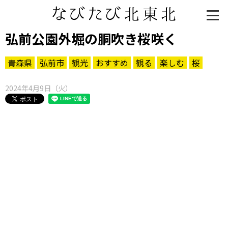
弘前公園外堀の胴吹き桜咲く
青森県
弘前市
観光
おすすめ
観る
楽しむ
桜
2024年4月9日（火）
知る一覧
世界遺産
文化・歴史
パワースポット
ミステリー
観る一覧
桜
花
紅葉
楽しむ一覧
まつり・イベント
聖地
おみやげ・特産
道の駅・産直
鉄道
アウトドア・レジャー