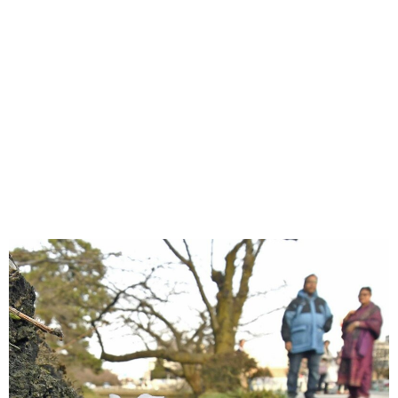
味わう一覧
麺類
ご当地グルメ
酒
スイーツ
癒す一覧
温泉
自然
宿泊
青森県
岩手県
秋田県