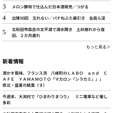
メロン酵母で仕込んだ日本酒発売／つがる
出陣50回 忘れない／パナねぶた幕引き 会員ら涙
北秋田市森吉の太平湖で湖水開き 土砂崩れから復
旧、２カ月遅れ
もっと見る＞
新着情報
酒かす風味、フランス流 八峰町のＬＡＢＯ ａｎｄ Ｃ
ＡＦＥ ＹＡＭＡＭＯＴＯ「マカロン『シラカミ』」」
県北・盛夏の銘菓（９）
今週末、大潟村で「ひまわりまつり」 ミニ電車など催し
多彩