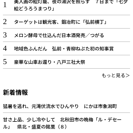
美人画の絵灯籠、夜の湯沢を照らす ７日まで「七夕
絵どうろうまつり」
ターゲットは観光客、鍛冶町に「弘前横丁」
メロン酵母で仕込んだ日本酒発売／つがる
地域色ふんだん 弘前・青柳ねぷた初の知事賞
豪華な山車お還り・八戸三社大祭
もっと見る＞
新着情報
猛暑を逃れ、元滝伏流水でひんやり にかほ市象潟町
甘さ上品、少し冷やして 北秋田市の晩梅「ル・デセー
ル」 県北・盛夏の銘菓（８）