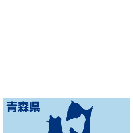
味わう一覧
麺類
ご当地グルメ
酒
スイーツ
癒す一覧
温泉
自然
宿泊
青森県
岩手県
秋田県