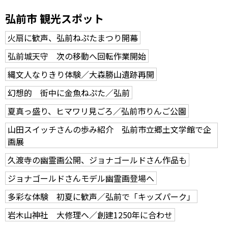
弘前市 観光スポット
火扇に歓声、弘前ねぷたまつり開幕
弘前城天守 次の移動へ回転作業開始
縄文人なりきり体験／大森勝山遺跡再開
幻想的 街中に金魚ねぷた／弘前
夏真っ盛り、ヒマワリ見ごろ／弘前市りんご公園
山田スイッチさんの歩み紹介 弘前市立郷土文学館で企
画展
久渡寺の幽霊画公開、ジョナゴールドさん作品も
ジョナゴールドさんモデル幽霊画登場へ
多彩な体験 初夏に歓声／弘前で「キッズパーク」
岩木山神社 大修理へ／創建1250年に合わせ