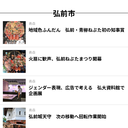
弘前市
青森
地域色ふんだん 弘前・青柳ねぷた初の知事賞
青森
火扇に歓声、弘前ねぷたまつり開幕
青森
ジェンダー表現、広告で考える 弘大資料館で
企画展
青森
弘前城天守 次の移動へ回転作業開始