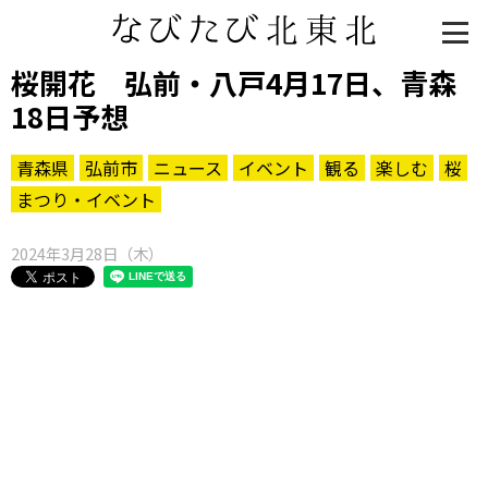
桜開花 弘前・八戸4月17日、青森
18日予想
青森県
弘前市
ニュース
イベント
観る
楽しむ
桜
まつり・イベント
2024年3月28日（木）
知る一覧
世界遺産
文化・歴史
パワースポット
ミステリー
観る一覧
桜
花
紅葉
楽しむ一覧
まつり・イベント
聖地
おみやげ・特産
道の駅・産直
鉄道
アウトドア・レジャー