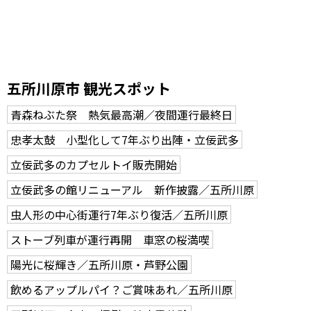
五所川原市 観光スポット
青森ねぶた祭 熱気最高潮／夜間運行最終日
忠孝太鼓 小型化して7年ぶり出陣・立佞武多
立佞武多のカプセルトイ販売開始
立佞武多の館リニューアル 新作披露／五所川原
虫人形の中心街運行7年ぶり復活／五所川原
ストーブ列車が運行再開 車窓の桜満喫
陽光に桜輝き／五所川原・芦野公園
飲めるアップルパイ？ご賞味あれ／五所川原