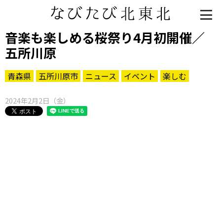
音楽も楽しめる桜祭り4月初開催／
五所川原
青森県
五所川原市
ニュース
イベント
楽しむ
2024年2月2日（金）
知る一覧
世界遺産
文化・歴史
パワースポット
ミステリー
観る一覧
桜
花
紅葉
楽しむ一覧
まつり・イベント
聖地
おみやげ・特産
道の駅・産直
鉄道
アウトドア・レジャー