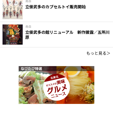
青森
立佞武多のカプセルトイ販売開始
青森
立佞武多の館リニューアル 新作披露／五所川
原
もっと見る＞