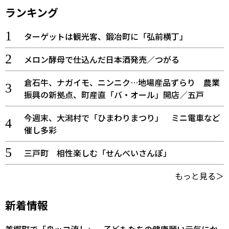
ランキング
ターゲットは観光客、鍛冶町に「弘前横丁」
メロン酵母で仕込んだ日本酒発売／つがる
倉石牛、ナガイモ、ニンニク…地場産品ずらり 農業
振興の新拠点、町産直「バ・オール」開店／五戸
今週末、大潟村で「ひまわりまつり」 ミニ電車など
催し多彩
三戸町 相性楽しむ「せんべいさんぽ」
もっと見る＞
新着情報
美郷町で「舟ッコ流し」 子どもたちの健康願い元気にか