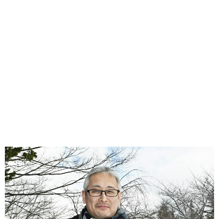
味わう一覧
麺類
ご当地グルメ
酒
スイーツ
癒す一覧
温泉
自然
宿泊
青森県
岩手県
秋田県