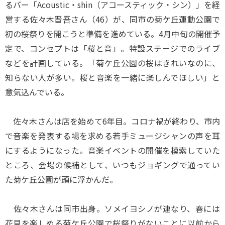
るバー「Acoustic・shin（アコースティック・シン）」を経
営する佐々木晋吾さん（46）が、同市の菊ケ丘運動公園で
初の桜祭りを開こうと準備を進めている。4月中旬の開催予
定で、コンセプトは「桜と音」。特設ステージでのライブ
などを計画している。「菊ケ丘公園の桜はきれいなのに、
知らない人が多い。桜と音楽を一緒に楽しんでほしい」と
意気込んでいる。
佐々木さんは店を始めて6年目。コロナ禍が終わり、市内
で音楽を発表する場を求める若手ミュージシャンの声を耳
にするようになった。音楽イベントの開催を模索していた
ところ、会場の候補として、いつもジョギングで通ってい
た菊ケ丘公園が頭に浮かんだ。
佐々木さんは同市出身。ソメイヨシノが連なり、春には
花見を楽しめる菊ケ丘公園で桜祭りがないことに以前から