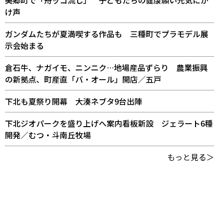
け声
ガンダムたちが夏満喫する作品も 三種町でプラモデル展
示会始まる
倉石牛、ナガイモ、ニンニク…地場産品ずらり 農業振興
の新拠点、町産直「バ・オール」開店／五戸
下北も夏祭り開幕 大湊ネブタ9台出陣
下北ジオパークを盛り上げへ案内看板新設 ジェラート6種
開発／むつ・斗南丘牧場
もっと見る＞