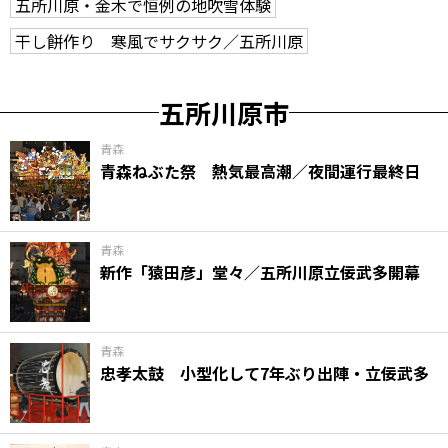
五所川原・金木で恒例の地吹雪体験
干し餅作り 寒風でサクサク／五所川原
五所川原市
青森
青森ねぶた祭 熱気最高潮／夜間運行最終日
青森
新作「猿田彦」堂々／五所川原立佞武多開幕
青森
忠孝太鼓 小型化して7年ぶり出陣・立佞武多