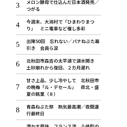
メロン酵母で仕込んだ日本酒発売／
つがる
今週末、大潟村で「ひまわりまつ
り」 ミニ電車など催し多彩
出陣50回 忘れない／パナねぶた幕
引き 会員ら涙
北秋田市森吉の太平湖で湖水開き
土砂崩れから復旧、２カ月遅れ
甘さ上品、少し冷やして 北秋田市
の晩梅「ル・デセール」 県北・盛
夏の銘菓（８）
青森ねぶた祭 熱気最高潮／夜間運
行最終日
酒かす風味、フランス流 八峰町の