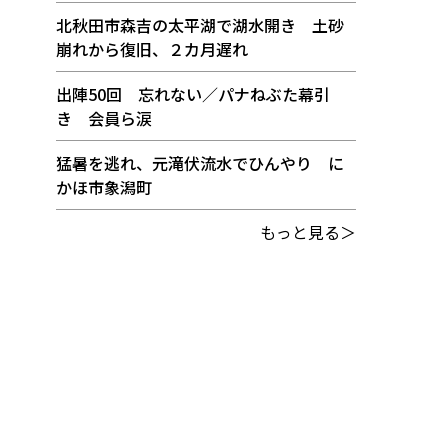
北秋田市森吉の太平湖で湖水開き 土砂
崩れから復旧、２カ月遅れ
出陣50回 忘れない／パナねぶた幕引
き 会員ら涙
猛暑を逃れ、元滝伏流水でひんやり に
かほ市象潟町
もっと見る＞