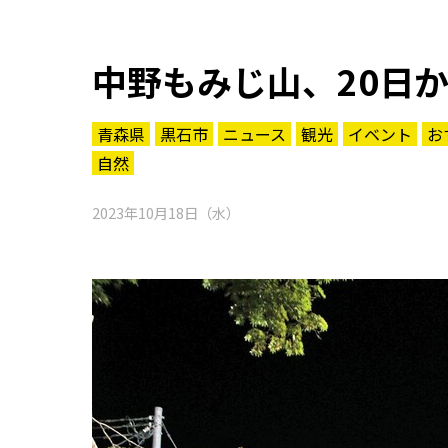
中野もみじ山、20日
青森県
黒石市
ニュース
観光
イベント
お
自然
2023年10月18日（水）
知る一覧
世界遺産
文化・歴史
パワースポット
ミステリー