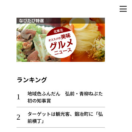
ランキング
地域色ふんだん 弘前・青柳ねぷた
初の知事賞
ターゲットは観光客、鍛冶町に「弘
前横丁」