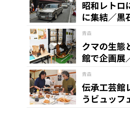
昭和レトロ
に集結／黒
青森
クマの生態
館で企画展
青森
伝承工芸館
うビュッフ