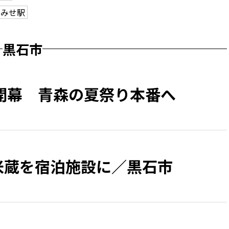
こみせ駅
黒石市
開幕 青森の夏祭り本番へ
の米蔵を宿泊施設に／黒石市