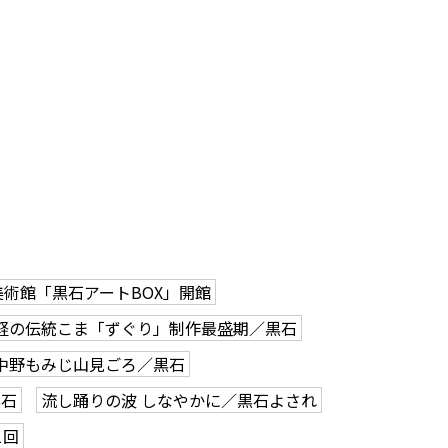
美術館「黒石アートBOX」開館
軽の伝統こま「ずぐり」制作最盛期／黒石
中野もみじ山見ごろ／黒石
黒石
流し踊りの波 しなやかに／黒石よされ
1回