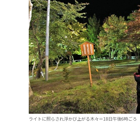
観る一覧
桜
花
紅葉
楽しむ一覧
まつり・イベント
聖地
おみやげ・特産
道の駅・産直
鉄道
アウトドア・レジャー
味わう一覧
麺類
ご当地グルメ
酒
スイーツ
癒す一覧
温泉
自然
宿泊
青森県
岩手県
秋田県
ライトに照らされ浮かび上がる木々＝18日午後6時ごろ