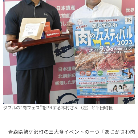
ダブルの“肉フェス”をPRする木村さん（左）と平田町長
青森県鯵ケ沢町の三大食イベントの一つ「あじがさわ肉