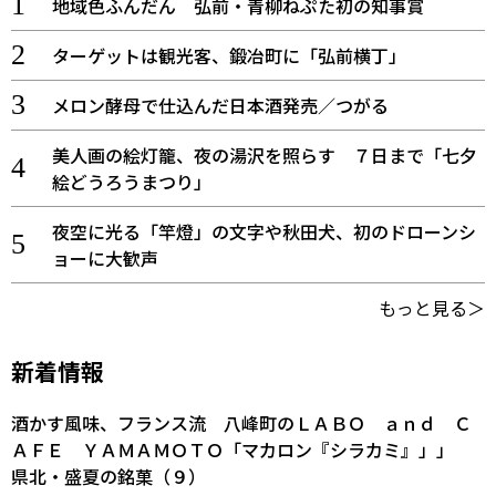
地域色ふんだん 弘前・青柳ねぷた初の知事賞
ターゲットは観光客、鍛冶町に「弘前横丁」
メロン酵母で仕込んだ日本酒発売／つがる
美人画の絵灯籠、夜の湯沢を照らす ７日まで「七夕
絵どうろうまつり」
夜空に光る「竿燈」の文字や秋田犬、初のドローンシ
ョーに大歓声
もっと見る＞
新着情報
酒かす風味、フランス流 八峰町のＬＡＢＯ ａｎｄ Ｃ
ＡＦＥ ＹＡＭＡＭＯＴＯ「マカロン『シラカミ』」」
県北・盛夏の銘菓（９）