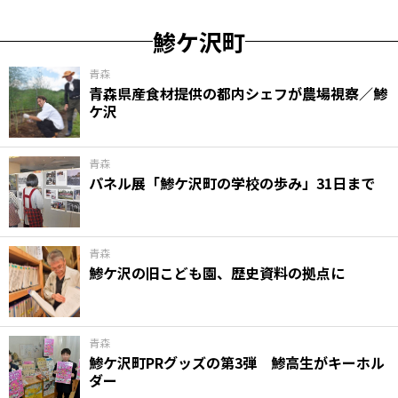
鯵ケ沢町
青森
青森県産食材提供の都内シェフが農場視察／鯵
ケ沢
青森
パネル展「鯵ケ沢町の学校の歩み」31日まで
青森
鯵ケ沢の旧こども園、歴史資料の拠点に
青森
鯵ケ沢町PRグッズの第3弾 鯵高生がキーホル
ダー