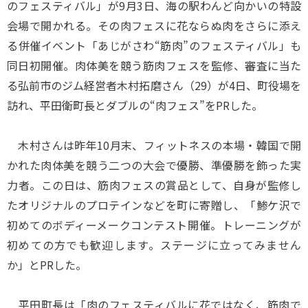
のフェスティバル」が9月3日、海の駅わんど向かいの特設
会場で開かれる。その肉フェスに花ならぬ肉をさらに添え
る併催イベント「あじがさわ“筋肉”のフェスティバル」も
同日初開催。肉体美を競う筋肉フェスを監修、審査に当た
る弘前市のジム経営者木村拓磨さん（29）が4日、町役場を
訪れ、平田衛町長とダブルの“肉フェス”をPRした。
木村さんは昨年10月末、フィットネスの本場・韓国で開
かれた肉体美を競う二つの大会で優勝、準優勝を飾った実
力者。この日は、筋肉フェスの賞品として、自身が監修し
たオリジナルのプロテインなどを町に寄贈し、「鯵ケ沢で
初めてのボディーメークコンテスト開催。トレーニングが
初めての方でも歓迎します。ステージに立ってみません
か」とPRした。
平田町長は「肉のフェスティバルに花ではなく、筋肉で