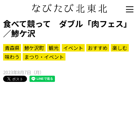
食べて競って ダブル「肉フェス」
／鯵ケ沢
青森県
鯵ケ沢町
観光
イベント
おすすめ
楽しむ
味わう
まつり・イベント
2023年8月7日（月）
知る一覧
世界遺産
文化・歴史
パワースポット
ミステリー
観る一覧
桜
花
紅葉
楽しむ一覧
まつり・イベント
聖地
おみやげ・特産
道の駅・産直
鉄道
アウトドア・レジャー