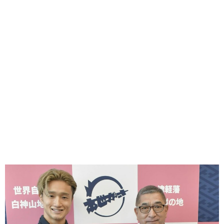
味わう一覧
麺類
ご当地グルメ
酒
スイーツ
癒す一覧
温泉
自然
宿泊
青森県
岩手県
秋田県