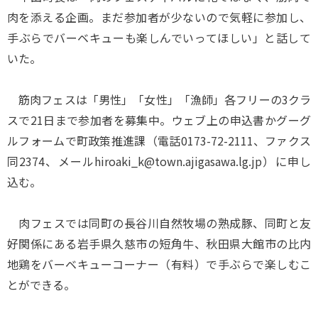
肉を添える企画。まだ参加者が少ないので気軽に参加し、
手ぶらでバーベキューも楽しんでいってほしい」と話して
いた。
筋肉フェスは「男性」「女性」「漁師」各フリーの3クラ
スで21日まで参加者を募集中。ウェブ上の申込書かグーグ
ルフォームで町政策推進課（電話0173-72-2111、ファクス
同2374、メールhiroaki_k@town.ajigasawa.lg.jp）に申し
込む。
肉フェスでは同町の長谷川自然牧場の熟成豚、同町と友
好関係にある岩手県久慈市の短角牛、秋田県大館市の比内
地鶏をバーベキューコーナー（有料）で手ぶらで楽しむこ
とができる。