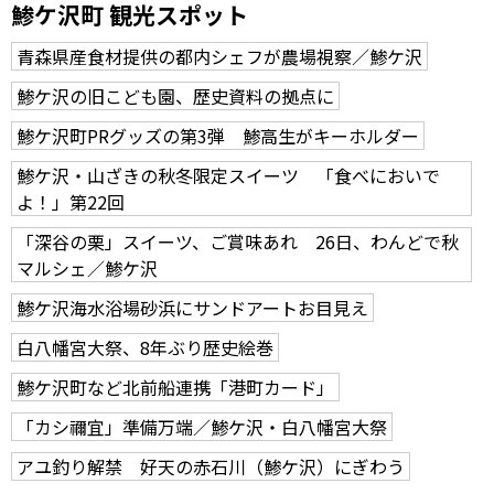
鯵ケ沢町 観光スポット
青森県産食材提供の都内シェフが農場視察／鯵ケ沢
鯵ケ沢の旧こども園、歴史資料の拠点に
鯵ケ沢町PRグッズの第3弾 鯵高生がキーホルダー
鯵ケ沢・山ざきの秋冬限定スイーツ 「食べにおいで
よ！」第22回
「深谷の栗」スイーツ、ご賞味あれ 26日、わんどで秋
マルシェ／鯵ケ沢
鯵ケ沢海水浴場砂浜にサンドアートお目見え
白八幡宮大祭、8年ぶり歴史絵巻
鯵ケ沢町など北前船連携「港町カード」
「カシ禰宜」準備万端／鯵ケ沢・白八幡宮大祭
アユ釣り解禁 好天の赤石川（鯵ケ沢）にぎわう