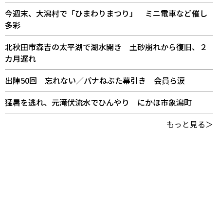
今週末、大潟村で「ひまわりまつり」 ミニ電車など催し
多彩
北秋田市森吉の太平湖で湖水開き 土砂崩れから復旧、２
カ月遅れ
出陣50回 忘れない／パナねぶた幕引き 会員ら涙
猛暑を逃れ、元滝伏流水でひんやり にかほ市象潟町
もっと見る＞