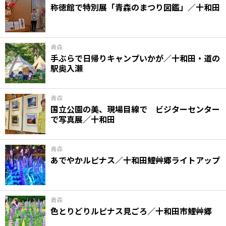
称徳館で特別展「青森のまつり図鑑」／十和田
青森
手ぶらで日帰りキャンプいかが／十和田・道の
駅奥入瀬
青森
国立公園の美、現場目線で ビジターセンター
で写真展／十和田
青森
あでやかルピナス／十和田鯉艸郷ライトアップ
青森
色とりどりルピナス見ごろ／十和田市鯉艸郷