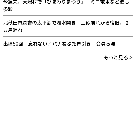
今週末、大潟村で「ひまわりまつり」 ミニ電車など催し
多彩
北秋田市森吉の太平湖で湖水開き 土砂崩れから復旧、２
カ月遅れ
出陣50回 忘れない／パナねぶた幕引き 会員ら涙
もっと見る＞