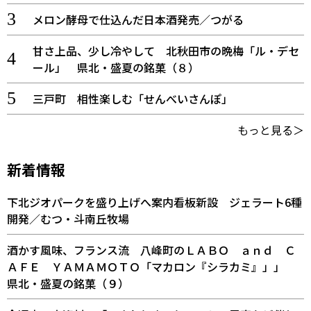
メロン酵母で仕込んだ日本酒発売／つがる
甘さ上品、少し冷やして 北秋田市の晩梅「ル・デセ
ール」 県北・盛夏の銘菓（８）
三戸町 相性楽しむ「せんべいさんぽ」
もっと見る＞
新着情報
下北ジオパークを盛り上げへ案内看板新設 ジェラート6種
開発／むつ・斗南丘牧場
酒かす風味、フランス流 八峰町のＬＡＢＯ ａｎｄ Ｃ
ＡＦＥ ＹＡＭＡＭＯＴＯ「マカロン『シラカミ』」」
県北・盛夏の銘菓（９）