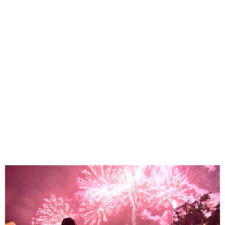
味わう一覧
麺類
ご当地グルメ
酒
スイーツ
癒す一覧
温泉
自然
宿泊
青森県
岩手県
秋田県