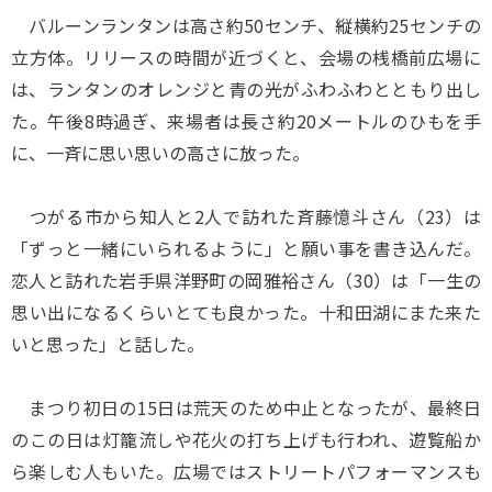
バルーンランタンは高さ約50センチ、縦横約25センチの
立方体。リリースの時間が近づくと、会場の桟橋前広場に
は、ランタンのオレンジと青の光がふわふわとともり出し
た。午後8時過ぎ、来場者は長さ約20メートルのひもを手
に、一斉に思い思いの高さに放った。
つがる市から知人と2人で訪れた斉藤憶斗さん（23）は
「ずっと一緒にいられるように」と願い事を書き込んだ。
恋人と訪れた岩手県洋野町の岡雅裕さん（30）は「一生の
思い出になるくらいとても良かった。十和田湖にまた来た
いと思った」と話した。
まつり初日の15日は荒天のため中止となったが、最終日
のこの日は灯籠流しや花火の打ち上げも行われ、遊覧船か
ら楽しむ人もいた。広場ではストリートパフォーマンスも