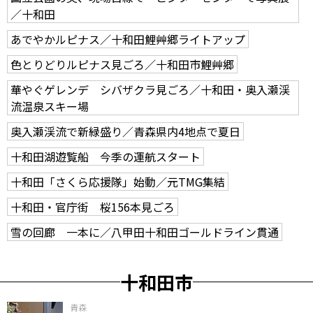
／十和田
あでやかルピナス／十和田鯉艸郷ライトアップ
色とりどりルピナス見ごろ／十和田市鯉艸郷
華やぐゲレンデ シバザクラ見ごろ／十和田・奥入瀬渓
流温泉スキー場
奥入瀬渓流で新緑盛り／青森県内4地点で夏日
十和田湖遊覧船 今季の運航スタート
十和田「さくら応援隊」始動／元TMG集結
十和田・官庁街 桜156本見ごろ
雪の回廊 一本に／八甲田十和田ゴールドライン貫通
十和田市
青森