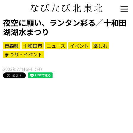
夜空に願い、ランタン彩る／十和田
湖湖水まつり
青森県
十和田市
ニュース
イベント
楽しむ
まつり・イベント
2023年7月16日（日）
知る一覧
世界遺産
文化・歴史
パワースポット
ミステリー
観る一覧
桜
花
紅葉
楽しむ一覧
まつり・イベント
聖地
おみやげ・特産
道の駅・産直
鉄道
アウトドア・レジャー