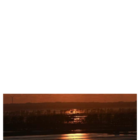
味わう一覧
麺類
ご当地グルメ
酒
スイーツ
癒す一覧
温泉
自然
宿泊
青森県
岩手県
秋田県