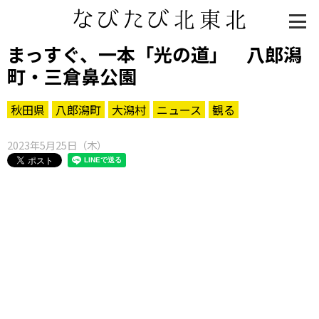
まっすぐ、一本「光の道」 八郎潟
町・三倉鼻公園
秋田県
八郎潟町
大潟村
ニュース
観る
2023年5月25日（木）
知る一覧
世界遺産
文化・歴史
パワースポット
ミステリー
観る一覧
桜
花
紅葉
楽しむ一覧
まつり・イベント
聖地
おみやげ・特産
道の駅・産直
鉄道
アウトドア・レジャー