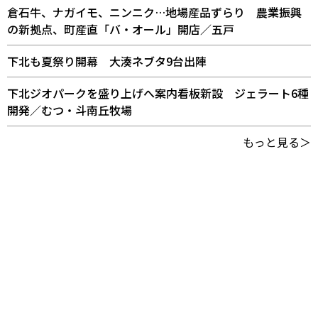
倉石牛、ナガイモ、ニンニク…地場産品ずらり 農業振興
の新拠点、町産直「バ・オール」開店／五戸
下北も夏祭り開幕 大湊ネブタ9台出陣
下北ジオパークを盛り上げへ案内看板新設 ジェラート6種
開発／むつ・斗南丘牧場
もっと見る＞