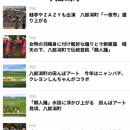
秋田
蛙亭やＺＡＺＹも出演 八郎潟町「一夜市」盛
り上がる
秋田
女物の羽織身に付け軽妙な踊りと寸劇披露 晴
天の下、八郎潟町で伝統芸能「願人踊」
秋田
八郎潟町の田んぼアート 今年はニャンパチ、
クレヨンしんちゃんがコラボ
秋田
「願人踊」水田に浮かび上がる 田んぼアート
見頃、八郎潟町
秋田