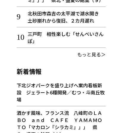
ミ』」」 県北・盛夏の銘菓（９）
北秋田市森吉の太平湖で湖水開き
土砂崩れから復旧、２カ月遅れ
三戸町 相性楽しむ「せんべいさん
ぽ」
もっと見る＞
新着情報
下北ジオパークを盛り上げへ案内看板新
設 ジェラート6種開発／むつ・斗南丘牧
場
酒かす風味、フランス流 八峰町のＬＡ
ＢＯ ａｎｄ ＣＡＦＥ ＹＡＭＡＭＯ
ＴＯ「マカロン『シラカミ』」」 県