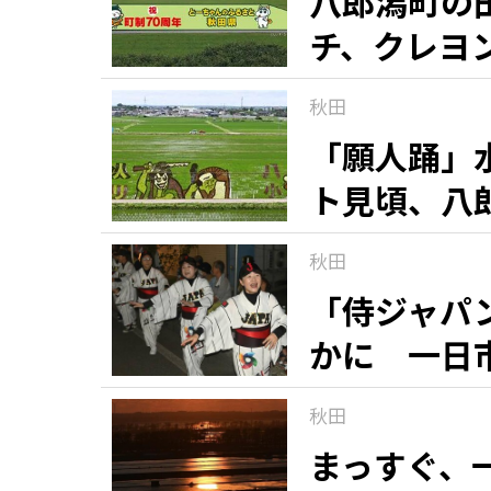
八郎潟町の
チ、クレヨ
観る一覧
桜
花
紅葉
秋田
楽しむ一覧
まつり・イベント
聖地
おみやげ・特産
道の駅・産直
鉄道
アウトドア・レジャー
「願人踊」
ト見頃、八
味わう一覧
麺類
ご当地グルメ
酒
スイーツ
秋田
癒す一覧
温泉
自然
宿泊
「侍ジャパ
かに 一日
青森県
岩手県
秋田県
秋田
まっすぐ、