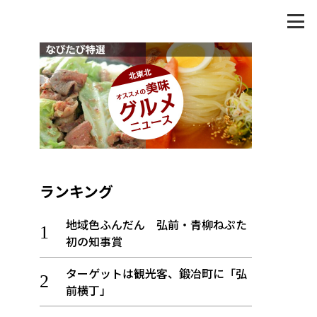
ランキング
地域色ふんだん 弘前・青柳ねぷた
初の知事賞
ターゲットは観光客、鍛冶町に「弘
前横丁」