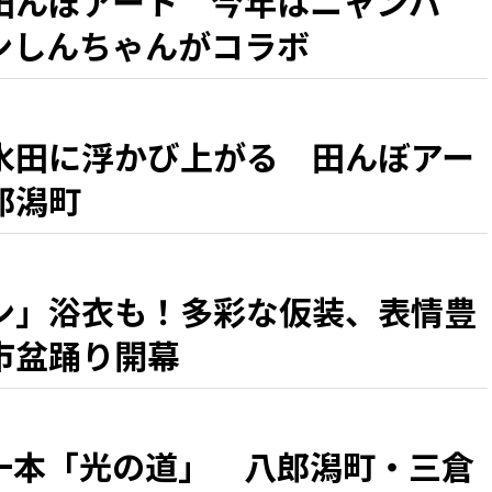
田んぼアート 今年はニャンパ
ンしんちゃんがコラボ
水田に浮かび上がる 田んぼアー
郎潟町
ン」浴衣も！多彩な仮装、表情豊
市盆踊り開幕
一本「光の道」 八郎潟町・三倉