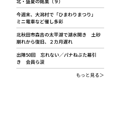
北・盛夏の銘菓（９）
今週末、大潟村で「ひまわりまつり」
ミニ電車など催し多彩
北秋田市森吉の太平湖で湖水開き 土砂
崩れから復旧、２カ月遅れ
出陣50回 忘れない／パナねぶた幕引
き 会員ら涙
もっと見る＞