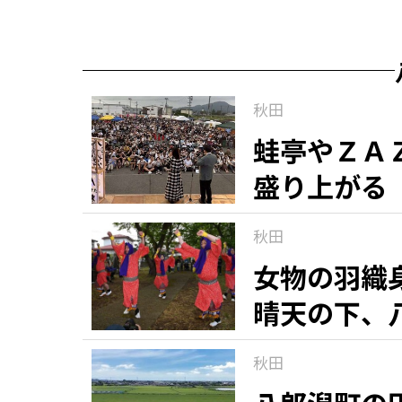
秋田
蛙亭やＺＡ
盛り上がる
秋田
女物の羽織
晴天の下、
秋田
知る一覧
世界遺産
文化・歴史
パワースポット
ミステリー