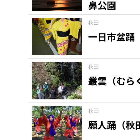
鼻公園
秋田
一日市盆踊
秋田
叢雲（むら
秋田
願人踊（秋