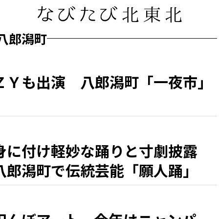
八郎潟町
ＺＹも出演 八郎潟町「一夜市」
身に付け軽妙な踊りと寸劇披露
八郎潟町で伝統芸能「願人踊」