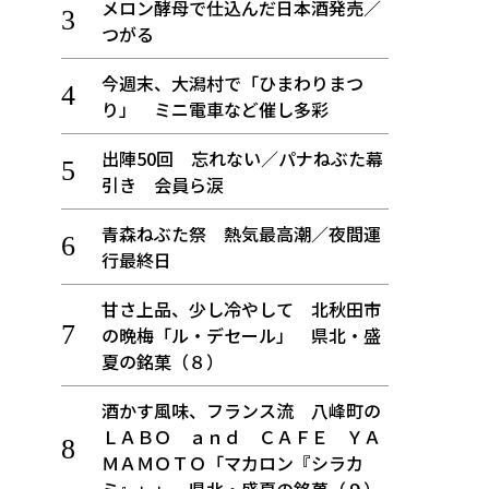
メロン酵母で仕込んだ日本酒発売／
つがる
今週末、大潟村で「ひまわりまつ
り」 ミニ電車など催し多彩
出陣50回 忘れない／パナねぶた幕
引き 会員ら涙
青森ねぶた祭 熱気最高潮／夜間運
行最終日
甘さ上品、少し冷やして 北秋田市
の晩梅「ル・デセール」 県北・盛
夏の銘菓（８）
酒かす風味、フランス流 八峰町の
ＬＡＢＯ ａｎｄ ＣＡＦＥ ＹＡ
ＭＡＭＯＴＯ「マカロン『シラカ