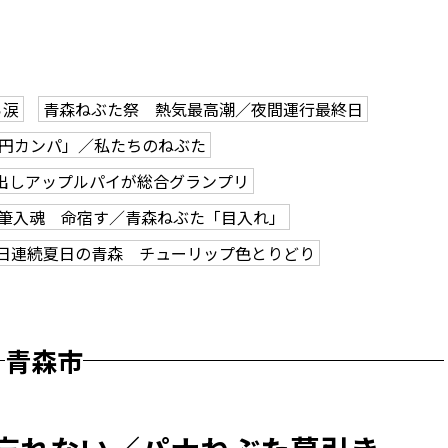
ら涙
青森ねぶた祭 熱気最高潮／夜間運行最終日
0円カンパ」／私たちのねぶた
出しアップルパイが総合グランプリ
筆入魂 命宿す／青森ねぶた「目入れ」
2日連続夏日の青森 チューリップ色とりどり
青森市