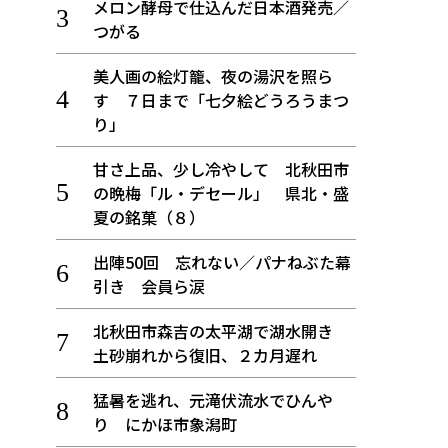
メロン酵母で仕込んだ日本酒発売／
つがる
美人画の絵灯籠、夜の湯沢を照ら
す ７日まで「七夕絵どうろうまつ
り」
甘さ上品、少し冷やして 北秋田市
の晩梅「ル・デセール」 県北・盛
夏の銘菓（８）
出陣50回 忘れない／パナねぶた幕
引き 会員ら涙
北秋田市森吉の太平湖で湖水開き
土砂崩れから復旧、２カ月遅れ
猛暑を逃れ、元滝伏流水でひんや
り にかほ市象潟町