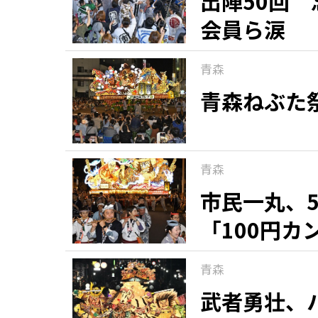
出陣50回
会員ら涙
青森
青森ねぶた
青森
市民一丸、
「100円
青森
武者勇壮、