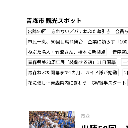
青森市 観光スポット
出陣50回 忘れない／パナねぶた幕引き 会員
市民一丸、50回目晴れ舞台 企業に頼らず「10
ねぶた名人・竹浪さん、橋本に新拠点
青森窯
青森県美20周年展「装飾する魂」11日開幕
一
青森ねぶた開幕まで1カ月、ガイド隊が始動
花に催し…青森県内にぎわう GW後半スタート
青森