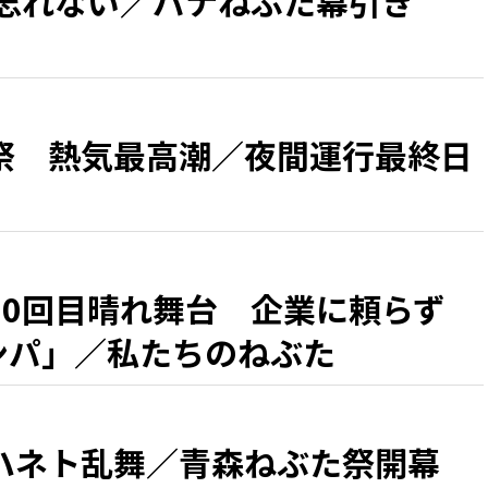
 忘れない／パナねぶた幕引き
祭 熱気最高潮／夜間運行最終日
50回目晴れ舞台 企業に頼らず
カンパ」／私たちのねぶた
ハネト乱舞／青森ねぶた祭開幕