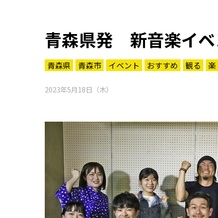
青森県発 新音楽イベ
青森県
青森市
イベント
おすすめ
観る
楽
2023年5月18日（木）
知る一覧
世界遺産
文化・歴史
パワースポット
ミステリー