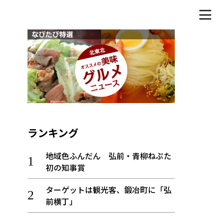
ランキング
地域色ふんだん 弘前・青柳ねぷた
初の知事賞
ターゲットは観光客、鍛冶町に「弘
前横丁」