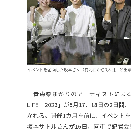
観る一覧
桜
花
紅葉
楽しむ一覧
まつり・イベント
聖地
おみやげ・特産
道の駅・産直
鉄道
アウトドア・レジャー
味わう一覧
麺類
ご当地グルメ
酒
スイーツ
イベントを企画した坂本さん（前列右から3人目）と出演
癒す一覧
温泉
自然
宿泊
青森県ゆかりのアーティストによる新
青森県
岩手県
秋田県
LIFE 2023」が6月17、18日の
かれる。開催1カ月を前に、イベント
坂本サトルさんが16日、同市で記者