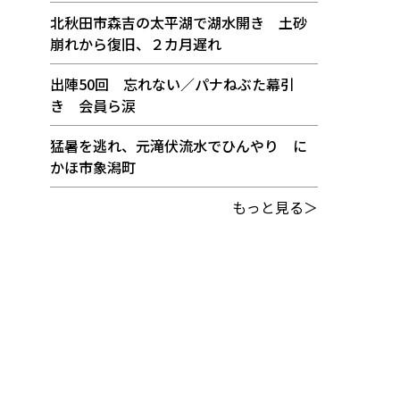
北秋田市森吉の太平湖で湖水開き 土砂
崩れから復旧、２カ月遅れ
出陣50回 忘れない／パナねぶた幕引
き 会員ら涙
猛暑を逃れ、元滝伏流水でひんやり に
かほ市象潟町
もっと見る＞