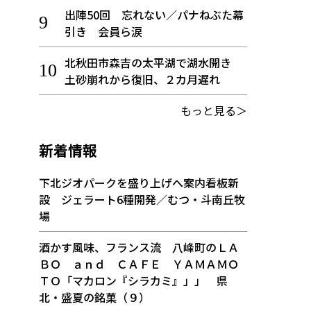
出陣50回 忘れない／パナねぶた幕
引き 会員ら涙
北秋田市森吉の太平湖で湖水開き
土砂崩れから復旧、２カ月遅れ
もっと見る＞
新着情報
下北ジオパークを盛り上げへ案内看板新
設 ジェラート6種開発／むつ・斗南丘牧
場
酒かす風味、フランス流 八峰町のＬＡ
ＢＯ ａｎｄ ＣＡＦＥ ＹＡＭＡＭＯ
ＴＯ「マカロン『シラカミ』」」 県
北・盛夏の銘菓（９）