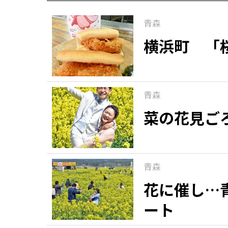
青森
横浜町 「
青森
菜の花見ご
青森
花に催し…
ート