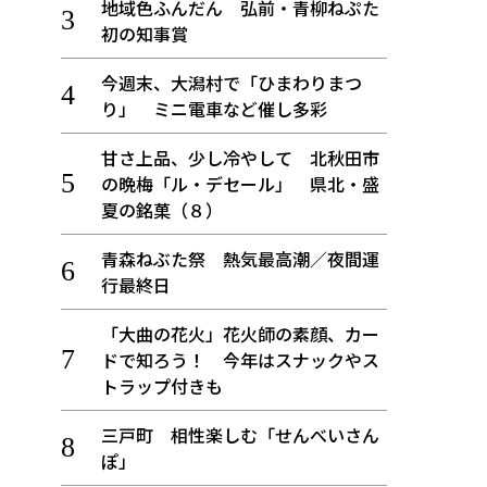
地域色ふんだん 弘前・青柳ねぷた
初の知事賞
今週末、大潟村で「ひまわりまつ
り」 ミニ電車など催し多彩
甘さ上品、少し冷やして 北秋田市
の晩梅「ル・デセール」 県北・盛
夏の銘菓（８）
青森ねぶた祭 熱気最高潮／夜間運
行最終日
「大曲の花火」花火師の素顔、カー
ドで知ろう！ 今年はスナックやス
トラップ付きも
三戸町 相性楽しむ「せんべいさん
ぽ」