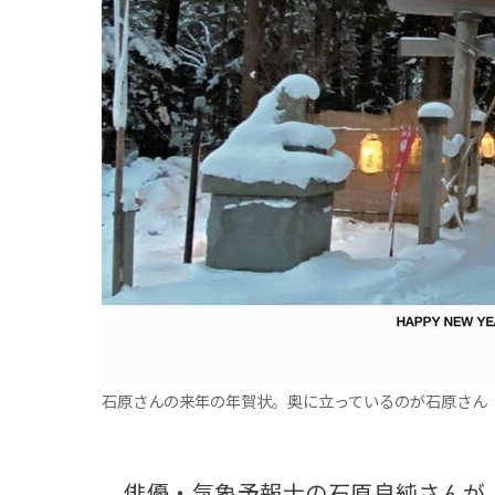
観る一覧
桜
花
紅葉
楽しむ一覧
まつり・イベント
聖地
おみやげ・特産
道の駅・産直
鉄道
アウトドア・レジャー
味わう一覧
麺類
ご当地グルメ
酒
スイーツ
癒す一覧
温泉
自然
宿泊
青森県
岩手県
秋田県
石原さんの来年の年賀状。奥に立っているのが石原さん
俳優・気象予報士の石原良純さんが、