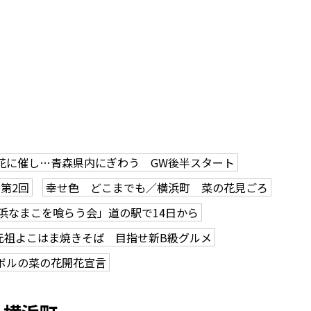
花に催し…青森県内にぎわう GW後半スタート
第2回
幸せ色 どこまでも／横浜町 菜の花見ごろ
浜なまこを喰らう会」道の駅で14日から
元祖よこはま焼きそば 目指せ新B級グルメ
ボルの菜の花開花宣言