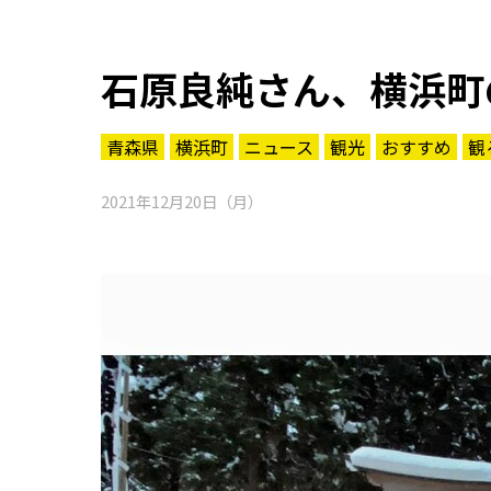
石原良純さん、横浜町
青森県
横浜町
ニュース
観光
おすすめ
観
2021年12月20日（月）
知る一覧
世界遺産
文化・歴史
パワースポット
ミステリー