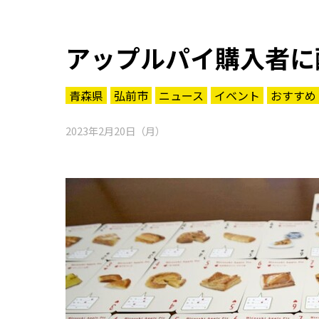
アップルパイ購入者に
青森県
弘前市
ニュース
イベント
おすすめ
2023年2月20日（月）
知る一覧
世界遺産
文化・歴史
パワースポット
ミステリー