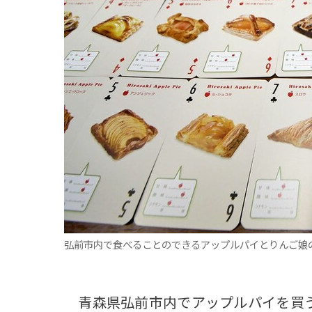
観る一覧
桜
花
紅葉
楽しむ一覧
まつり・イベント
聖地
おみやげ・特産
道の駅・産直
鉄道
アウトドア・レジャー
味わう一覧
麺類
ご当地グルメ
酒
スイーツ
癒す一覧
温泉
自然
宿泊
青森県
岩手県
秋田県
弘前市内で食べることのできるアップルパイとりんご娘
青森県弘前市内でアップルパイを買う