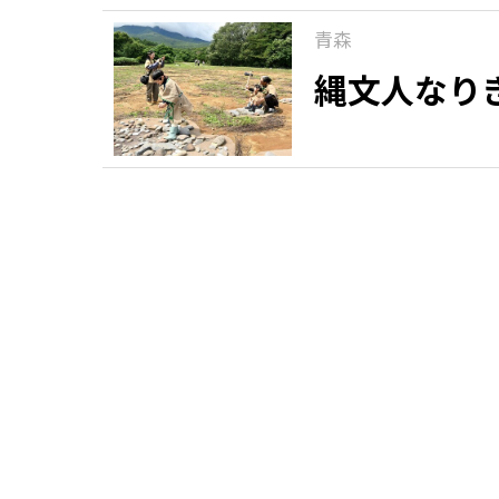
青森
縄文人なり