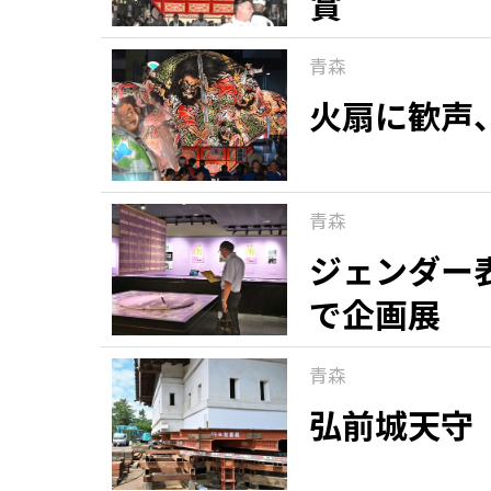
賞
青森
火扇に歓声
青森
ジェンダー
で企画展
青森
弘前城天守