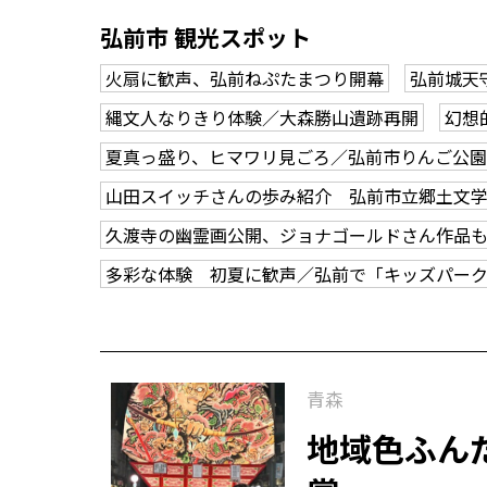
弘前市 観光スポット
火扇に歓声、弘前ねぷたまつり開幕
弘前城天
縄文人なりきり体験／大森勝山遺跡再開
幻想
夏真っ盛り、ヒマワリ見ごろ／弘前市りんご公園
山田スイッチさんの歩み紹介 弘前市立郷土文
久渡寺の幽霊画公開、ジョナゴールドさん作品
多彩な体験 初夏に歓声／弘前で「キッズパー
青森
地域色ふん