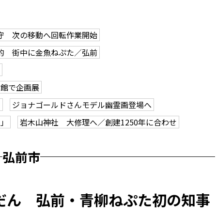
守 次の移動へ回転作業開始
的 街中に金魚ねぷた／弘前
学館で企画展
も
ジョナゴールドさんモデル幽霊画登場へ
ク」
岩木山神社 大修理へ／創建1250年に合わせ
弘前市
だん 弘前・青柳ねぷた初の知事