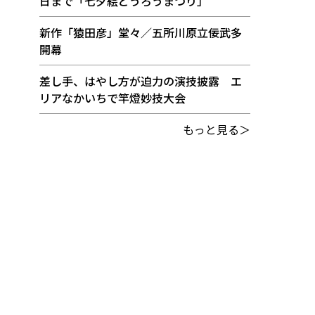
日まで「七夕絵どうろうまつり」
新作「猿田彦」堂々／五所川原立佞武多
開幕
差し手、はやし方が迫力の演技披露 エ
リアなかいちで竿燈妙技大会
もっと見る＞