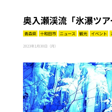
奥入瀬渓流「氷瀑ツア
青森県
十和田市
ニュース
観光
イベント
2023年1月30日（月）
知る一覧
世界遺産
文化・歴史
パワースポット
ミステリー