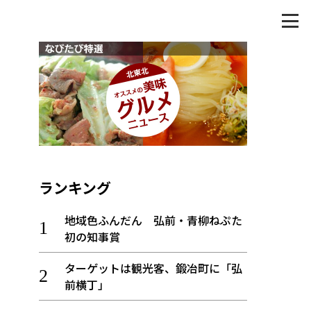
ランキング
地域色ふんだん 弘前・青柳ねぷた
初の知事賞
ターゲットは観光客、鍛冶町に「弘
前横丁」