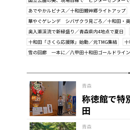
国立公園の美、現場目線で ビジターセンター
あでやかルピナス／十和田鯉艸郷ライトアップ
華やぐゲレンデ シバザクラ見ごろ／十和田・
奥入瀬渓流で新緑盛り／青森県内4地点で夏日
十和田「さくら応援隊」始動／元TMG集結
十
雪の回廊 一本に／八甲田十和田ゴールドライ
青森
称徳館で特
田
青森