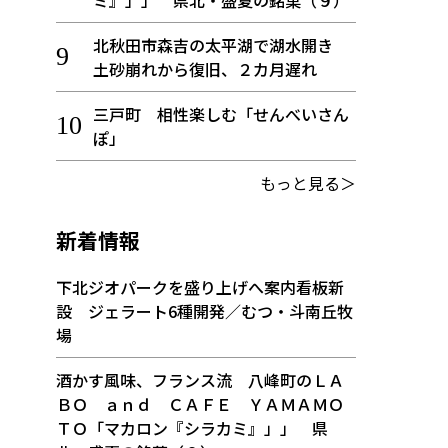
ミ』」」 県北・盛夏の銘菓（９）
北秋田市森吉の太平湖で湖水開き
土砂崩れから復旧、２カ月遅れ
三戸町 相性楽しむ「せんべいさん
ぽ」
もっと見る＞
新着情報
下北ジオパークを盛り上げへ案内看板新
設 ジェラート6種開発／むつ・斗南丘牧
場
酒かす風味、フランス流 八峰町のＬＡ
ＢＯ ａｎｄ ＣＡＦＥ ＹＡＭＡＭＯ
ＴＯ「マカロン『シラカミ』」」 県