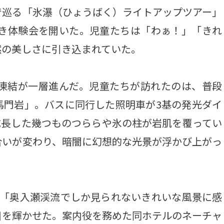
で巡る「氷瀑（ひょうばく）ライトアップツアー」
招き体験会を開いた。児童たちは「わぁ！」「きれ
然の美しさに引き込まれていた。
凍結が一層進んだ。児童たちが訪れたのは、普段
馬門岩」。バスに同行した照明車が3基の発光ダイ
成長した幾つものつららや氷の柱が岩肌を覆ってい
合いが変わり、暗闇に幻想的な光景が浮かび上がっ
「奥入瀬渓流でしか見られないきれいな風景に感
目を輝かせた。案内役を務めた同ホテルのネーチャ