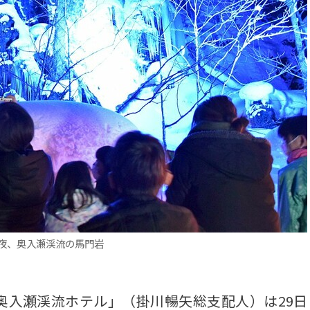
夜、奥入瀬渓流の馬門岩
入瀬渓流ホテル」（掛川暢矢総支配人）は29日