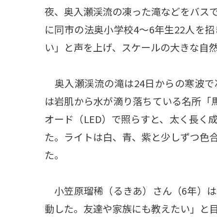
夜、奥入瀬渓流の凍った滝などをバス
に同市の法奥小学校4～6年生22人を
い」と声を上げ、スケールの大きな自
奥入瀬渓流の滝は24日からの寒波で
は岩肌から水が滴り落ちている名所「
オード（LED）で照らすと、太く長く
た。ライトは白、青、紫と少しずつ色
た。
小笠原瑠稀（るきあ）さん（6年）は
動した。友達や家族にも教えたい」と