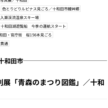
で写真展／十和田
色とりどりルピナス見ごろ／十和田市鯉艸郷
奥入瀬渓流温泉スキー場
十和田湖遊覧船 今季の運航スタート
和田・官庁街 桜156本見ごろ
ン貫通
十和田市
別展「青森のまつり図鑑」／十和