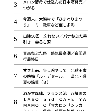
メロン酵母で仕込んだ日本酒発売／
つがる
今週末、大潟村で「ひまわりまつ
り」 ミニ電車など催し多彩
出陣50回 忘れない／パナねぶた幕
引き 会員ら涙
青森ねぶた祭 熱気最高潮／夜間運
行最終日
甘さ上品、少し冷やして 北秋田市
の晩梅「ル・デセール」 県北・盛
夏の銘菓（８）
酒かす風味、フランス流 八峰町の
ＬＡＢＯ ａｎｄ ＣＡＦＥ ＹＡ
ＭＡＭＯＴＯ「マカロン『シラカ