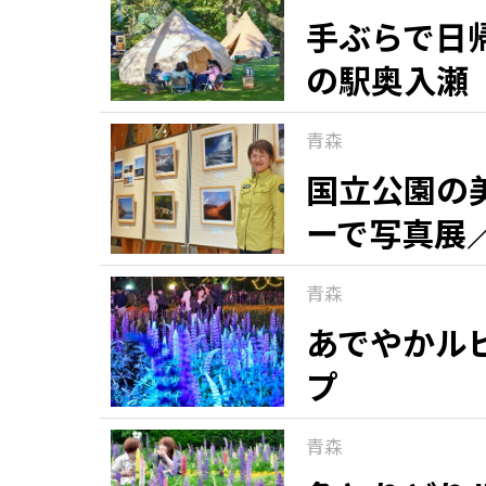
手ぶらで日
の駅奥入瀬
青森
国立公園の
ーで写真展
青森
あでやかル
プ
青森