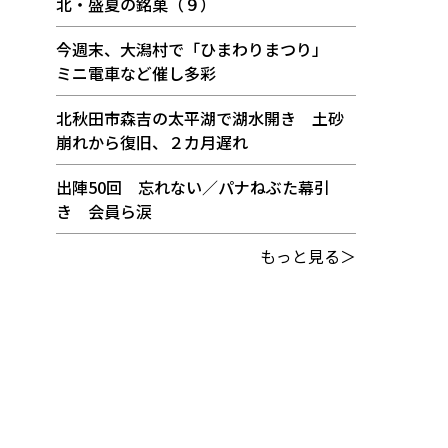
北・盛夏の銘菓（９）
今週末、大潟村で「ひまわりまつり」
ミニ電車など催し多彩
北秋田市森吉の太平湖で湖水開き 土砂
崩れから復旧、２カ月遅れ
出陣50回 忘れない／パナねぶた幕引
き 会員ら涙
もっと見る＞