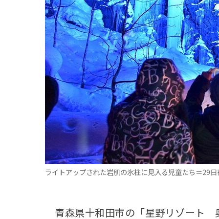
観る一覧
桜
花
紅葉
楽しむ一覧
まつり・イベント
聖地
おみやげ・特産
道の駅・産直
鉄道
アウトドア・レジャー
味わう一覧
麺類
ご当地グルメ
酒
スイーツ
癒す一覧
温泉
自然
宿泊
青森県
岩手県
秋田県
ライトアップされた岩肌の氷柱に見入る児童たち＝29日
青森県十和田市の「星野リゾート 奥