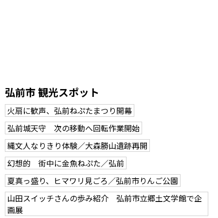
弘前市 観光スポット
火扇に歓声、弘前ねぷたまつり開幕
弘前城天守 次の移動へ回転作業開始
縄文人なりきり体験／大森勝山遺跡再開
幻想的 街中に金魚ねぷた／弘前
夏真っ盛り、ヒマワリ見ごろ／弘前市りんご公園
山田スイッチさんの歩み紹介 弘前市立郷土文学館で企
画展