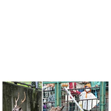
味わう一覧
麺類
ご当地グルメ
酒
スイーツ
癒す一覧
温泉
自然
宿泊
青森県
岩手県
秋田県