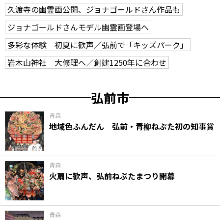
久渡寺の幽霊画公開、ジョナゴールドさん作品も
ジョナゴールドさんモデル幽霊画登場へ
多彩な体験 初夏に歓声／弘前で「キッズパーク」
岩木山神社 大修理へ／創建1250年に合わせ
弘前市
青森
地域色ふんだん 弘前・青柳ねぷた初の知事賞
青森
火扇に歓声、弘前ねぷたまつり開幕
青森