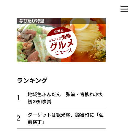
ランキング
地域色ふんだん 弘前・青柳ねぷた
初の知事賞
ターゲットは観光客、鍛冶町に「弘
前横丁」