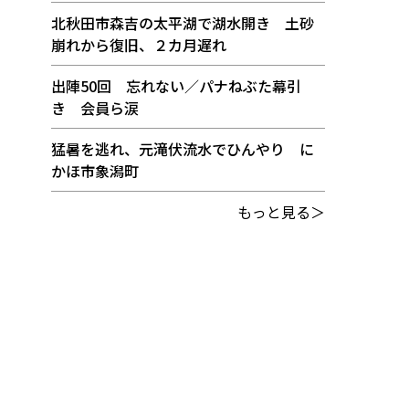
北秋田市森吉の太平湖で湖水開き 土砂
崩れから復旧、２カ月遅れ
出陣50回 忘れない／パナねぶた幕引
き 会員ら涙
猛暑を逃れ、元滝伏流水でひんやり に
かほ市象潟町
もっと見る＞