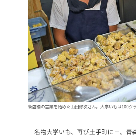
観る一覧
桜
花
紅葉
楽しむ一覧
まつり・イベント
聖地
おみやげ・特産
道の駅・産直
鉄道
アウトドア・レジャー
味わう一覧
麺類
ご当地グルメ
酒
スイーツ
癒す一覧
温泉
自然
宿泊
青森県
岩手県
秋田県
新店舗の営業を始めた山田修次さん。大学いもは100グラ
名物大学いも、再び土手町に－。青森