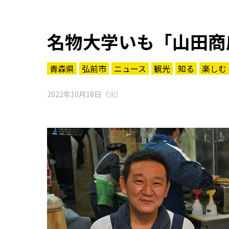
名物大学いも「山田商
青森県
弘前市
ニュース
観光
知る
楽しむ
2022年10月18日（火）
知る一覧
世界遺産
文化・歴史
パワースポット
ミステリー