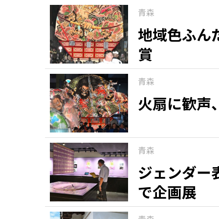
青森
地域色ふん
賞
青森
火扇に歓声
青森
ジェンダー
で企画展
青森