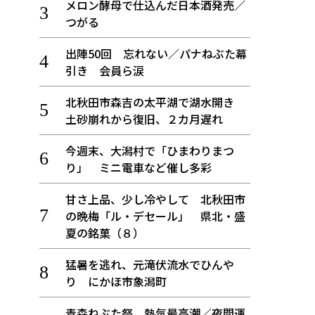
メロン酵母で仕込んだ日本酒発売／
つがる
出陣50回 忘れない／パナねぶた幕
引き 会員ら涙
北秋田市森吉の太平湖で湖水開き
土砂崩れから復旧、２カ月遅れ
今週末、大潟村で「ひまわりまつ
り」 ミニ電車など催し多彩
甘さ上品、少し冷やして 北秋田市
の晩梅「ル・デセール」 県北・盛
夏の銘菓（８）
猛暑を逃れ、元滝伏流水でひんや
り にかほ市象潟町
青森ねぶた祭 熱気最高潮／夜間運