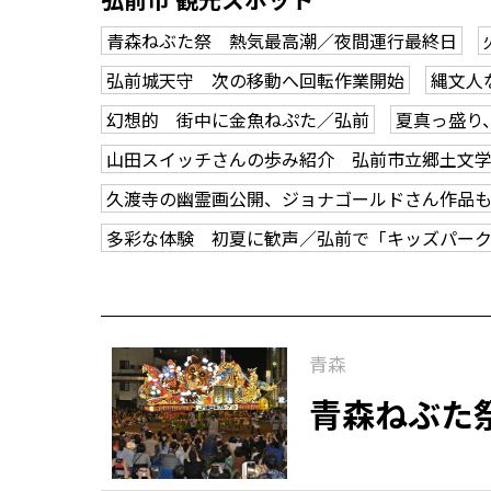
青森ねぶた祭 熱気最高潮／夜間運行最終日
弘前城天守 次の移動へ回転作業開始
縄文人
幻想的 街中に金魚ねぷた／弘前
夏真っ盛り
山田スイッチさんの歩み紹介 弘前市立郷土文
久渡寺の幽霊画公開、ジョナゴールドさん作品
多彩な体験 初夏に歓声／弘前で「キッズパー
青森
青森ねぶた