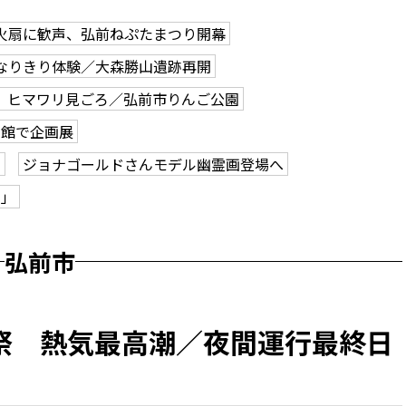
火扇に歓声、弘前ねぷたまつり開幕
なりきり体験／大森勝山遺跡再開
、ヒマワリ見ごろ／弘前市りんご公園
学館で企画展
も
ジョナゴールドさんモデル幽霊画登場へ
ク」
弘前市
祭 熱気最高潮／夜間運行最終日